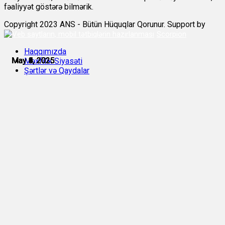
fəaliyyət göstərə bilmərik.
Copyright 2023 ANS - Bütün Hüquqlar Qorunur. Support by
Scorpion
Haqqımızda
May 2, 2025
May 3, 2025
May 4, 2025
May 4, 2025
May 5, 2025
May 9, 2025
Məxfilik Siyasəti
Şərtlər və Qaydalar