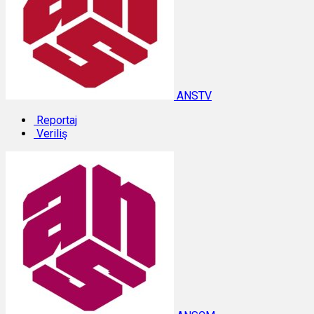
ANSTV
Reportaj
Veriliş