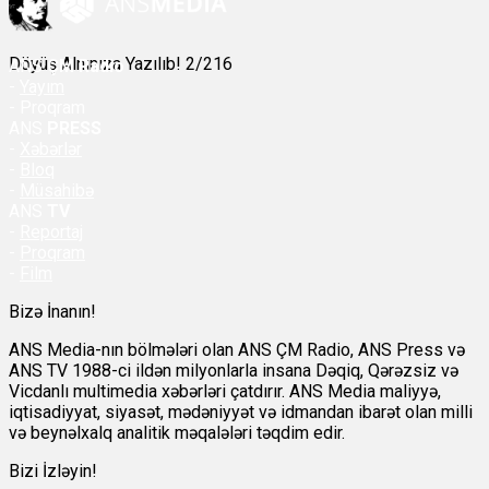
Döyüş Alnınıza Yazılıb! 2/216
ANS
ÇM Radio
-
Yayım
- Proqram
ANS
PRESS
-
Xəbərlər
-
Bloq
-
Müsahibə
ANS
TV
-
Reportaj
-
Proqram
-
Film
Bizə İnanın!
ANS Media-nın bölmələri olan ANS ÇM Radio, ANS Press və
ANS TV 1988-ci ildən milyonlarla insana Dəqiq, Qərəzsiz və
Vicdanlı multimedia xəbərləri çatdırır. ANS Media maliyyə,
iqtisadiyyat, siyasət, mədəniyyət və idmandan ibarət olan milli
və beynəlxalq analitik məqalələri təqdim edir.
Bizi İzləyin!