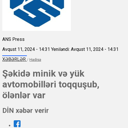
ANS Press
Avqust 11, 2024 - 14:31
Yeniləndi: Avqust 11, 2024 - 14:31
XƏBƏRLƏR
/
Hadisə
Şəkidə minik və yük
avtomobilləri toqquşub,
ölənlər var
DİN xəbər verir