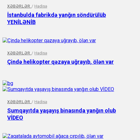
XƏBƏRLƏR
/
Hadisə
İstanbulda fabrikdə yanğın söndürülüb
YENİLƏNİB
XƏBƏRLƏR
/
Hadisə
Çində helikopter qəzaya uğrayıb, ölən var
XƏBƏRLƏR
/
Hadisə
Sumqayıtda yaşayış binasında yanğın olub
VİDEO