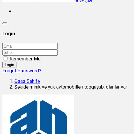
ANSÇM
Login
Remember Me
Login
Forgot Password?
Əsas Səhifə
Şəkidə minik və yük avtomobilləri toqquşub, ölənlər var