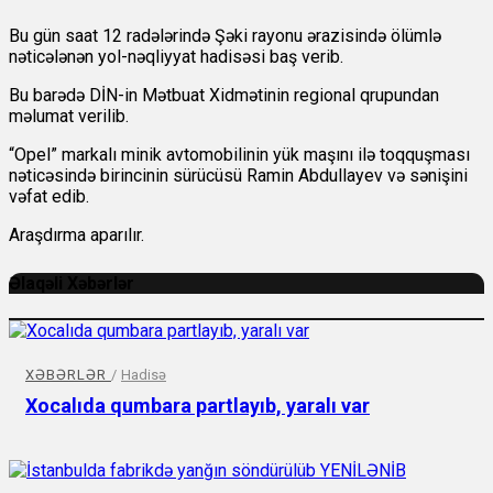
Bu gün saat 12 radələrində Şəki rayonu ərazisində ölümlə
nəticələnən yol-nəqliyyat hadisəsi baş verib.
Bu barədə
DİN-in Mətbuat Xidmətinin regional qrupundan
məlumat verilib.
“Opel” markalı minik avtomobilinin yük maşını ilə toqquşması
nəticəsində birincinin sürücüsü Ramin Abdullayev və sənişini
vəfat edib.
Araşdırma aparılır.
Əlaqəli Xəbərlər
XƏBƏRLƏR
/
Hadisə
Xocalıda qumbara partlayıb, yaralı var