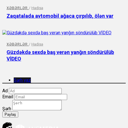
XƏBƏRLƏR
/
Hadisə
Zaqatalada avtomobil ağaca çırpılıb, ölən var
XƏBƏRLƏR
/
Hadisə
Güzdəkdə sexdə baş verən yanğın söndürülüb
VİDEO
Şərh yaz
Ad
Email
Şərh
Paylaş