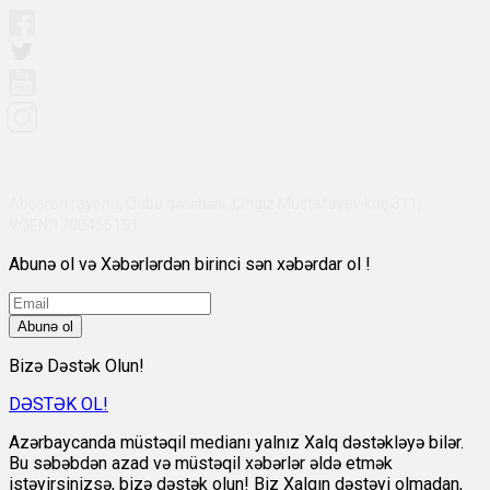
Abşeron rayonu, Qobu qəsəbəsi, Çingiz Mustafayev küç 311,
VÖEN:1700455151
Abunə ol və Xəbərlərdən birinci sən xəbərdar ol !
Abunə ol
Bizə Dəstək Olun!
DƏSTƏK OL!
Azərbaycanda müstəqil medianı yalnız Xalq dəstəkləyə bilər.
Bu səbəbdən azad və müstəqil xəbərlər əldə etmək
istəyirsinizsə, bizə dəstək olun! Biz Xalqın dəstəyi olmadan,