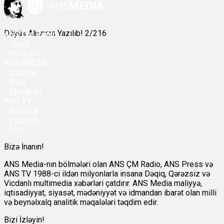
Döyüş Alnınıza Yazılıb! 2/216
ANS
ÇM Radio
-
Yayım
- Proqram
ANS
PRESS
-
Xəbərlər
-
Bloq
-
Müsahibə
ANS
TV
-
Reportaj
-
Proqram
-
Film
Bizə İnanın!
ANS Media-nın bölmələri olan ANS ÇM Radio, ANS Press və
ANS TV 1988-ci ildən milyonlarla insana Dəqiq, Qərəzsiz və
Vicdanlı multimedia xəbərləri çatdırır. ANS Media maliyyə,
iqtisadiyyat, siyasət, mədəniyyət və idmandan ibarət olan milli
və beynəlxalq analitik məqalələri təqdim edir.
Bizi İzləyin!