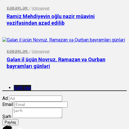
XƏBƏRLƏR
/
İctimaiyyət
Ramiz Mehdiyevin oğlu nazir müavini
vəzifəsindən azad edilib
XƏBƏRLƏR
/
İctimaiyyət
Gələn il üçün Novruz, Ramazan və Qurban
bayramları günləri
Şərh yaz
Ad
Email
Şərh
Paylaş