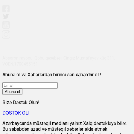
Abşeron rayonu, Qobu qəsəbəsi, Çingiz Mustafayev küç 311,
VÖEN:1700455151
Abunə ol və Xəbərlərdən birinci sən xəbərdar ol !
Abunə ol
Bizə Dəstək Olun!
DƏSTƏK OL!
Azərbaycanda müstəqil medianı yalnız Xalq dəstəkləyə bilər.
Bu səbəbdən azad və müstəqil xəbərlər əldə etmək