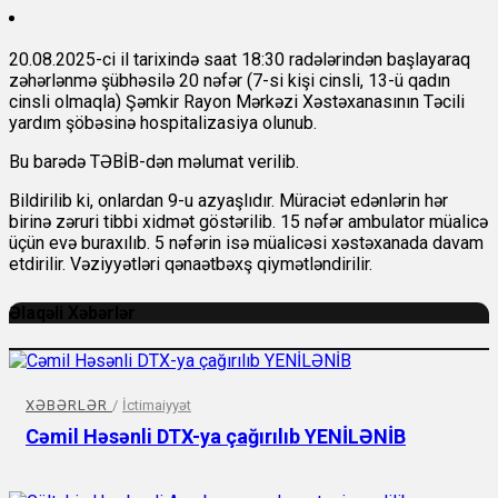
20.08.2025-ci il tarixində saat 18:30 radələrindən başlayaraq
zəhərlənmə şübhəsilə 20 nəfər (7-si kişi cinsli, 13-ü qadın
cinsli olmaqla) Şəmkir Rayon Mərkəzi Xəstəxanasının Təcili
yardım şöbəsinə hospitalizasiya olunub.
Bu barədə TƏBİB-dən məlumat verilib.
Bildirilib ki, onlardan 9-u azyaşlıdır. Müraciət edənlərin hər
birinə zəruri tibbi xidmət göstərilib. 15 nəfər ambulator müalicə
üçün evə buraxılıb. 5 nəfərin isə müalicəsi xəstəxanada davam
etdirilir. Vəziyyətləri qənaətbəxş qiymətləndirilir.
Əlaqəli Xəbərlər
XƏBƏRLƏR
/
İctimaiyyət
Cəmil Həsənli DTX-ya çağırılıb YENİLƏNİB