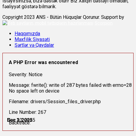
istəyirsinizsə, bizə dəstək olun! Biz Xalqın dəstəyi olmadan,
fəaliyyət göstərə bilmərik.
Copyright 2023 ANS - Bütün Hüquqlar Qorunur. Support by
Scorpion
Haqqımızda
Məxfilik Siyasəti
Şərtlər və Qaydalar
A PHP Error was encountered
Severity: Notice
Message: fwrite(): write of 287 bytes failed with errno=28
No space left on device
Filename: drivers/Session_files_driver.php
Line Number: 267
Nov 30, 2025
Dec 1, 2025
Dec 1, 2025
Dec 1, 2025
Dec 1, 2025
Dec 2, 2025
Backtrace: