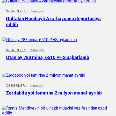
XƏBƏRLƏR
/
İctimaiyyət
Gültəkin Hacıbəyli Azərbaycana deportasiya
edilib
XƏBƏRLƏR
/
İctimaiyyət
Ötən ay 783 mina, 6510 PHS aşkarlanıb
XƏBƏRLƏR
/
İctimaiyyət
Zərdabda yol təmirinə 2 milyon manat ayrılıb