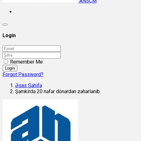
ANSÇM
Login
Remember Me
Login
Forgot Password?
Əsas Səhifə
Şəmkirdə 20 nəfər dönərdən zəhərlənib