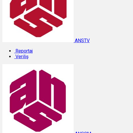
ANSTV
Reportaj
Veriliş