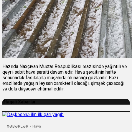
Hazırda Naxçıvan Muxtar Respublikası ərazisində yağıntılı və
qeyri-sabit hava şəraiti davam edir. Hava şəraitinin həftə
sonunadək fasilələrlə müşahidə olunacağı gözlənilir. Bəzi
ərazilərdə yağışın leysan xarakterli olacağı, şimşək çaxacağı
və dolu düşəcəyi ehtimal edilir.
Əlaqəli Xəbərlər
XƏBƏRLƏR
/
Hava