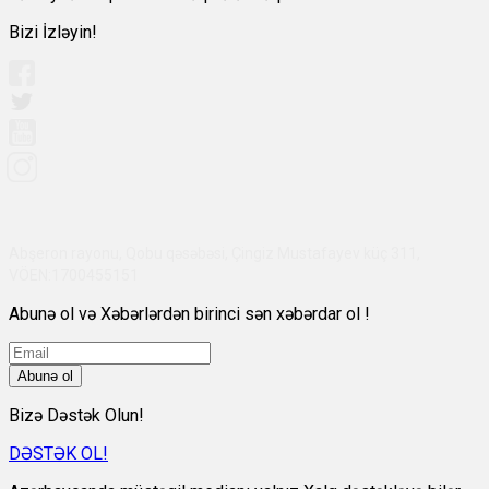
Bizi İzləyin!
Abşeron rayonu, Qobu qəsəbəsi, Çingiz Mustafayev küç 311,
VÖEN:1700455151
Abunə ol və Xəbərlərdən birinci sən xəbərdar ol !
Abunə ol
Bizə Dəstək Olun!
DƏSTƏK OL!