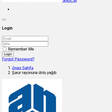
ANSÇM
Login
Remember Me
Login
Forgot Password?
Əsas Səhifə
Şərur rayonuna dolu yağıb