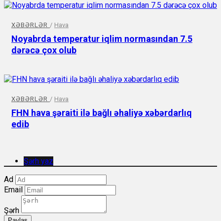
XƏBƏRLƏR
/
Hava
Noyabrda temperatur iqlim normasından 7.5
dərəcə çox olub
XƏBƏRLƏR
/
Hava
FHN hava şəraiti ilə bağlı əhaliyə xəbərdarlıq
edib
Şərh yaz
Ad
Email
Şərh
Paylaş