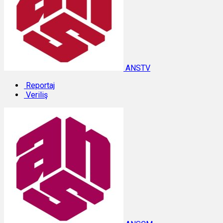
ANSTV
Reportaj
Veriliş