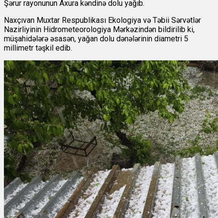
Şərur rayonunun Axura kəndinə dolu yağıb.
Naxçıvan Muxtar Respublikası Ekologiya və Təbii Sərvətlər
Nazirliyinin Hidrometeorologiya Mərkəzindən bildirilib ki,
müşahidələrə əsasən, yağan dolu dənələrinin diametri 5
millimetr təşkil edib.