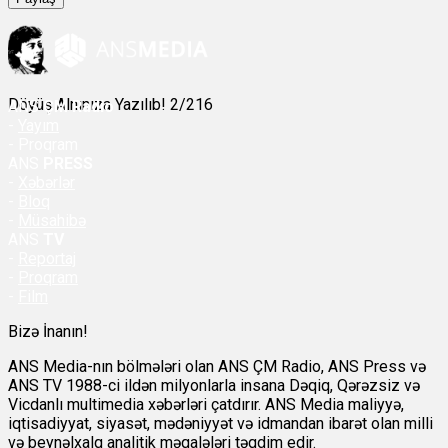
Döyüş Alnınıza Yazılıb! 2/216
ANS
ÇM Radio
-
Yayım
- Proqram
ANS
PRESS
-
Xəbərlər
-
Bloq
-
Müsahibə
ANS
TV
-
Reportaj
-
Proqram
-
Film
Bizə İnanın!
ANS Media-nın bölmələri olan ANS ÇM Radio, ANS Press və
ANS TV 1988-ci ildən milyonlarla insana Dəqiq, Qərəzsiz və
Vicdanlı multimedia xəbərləri çatdırır. ANS Media maliyyə,
iqtisadiyyat, siyasət, mədəniyyət və idmandan ibarət olan milli
və beynəlxalq analitik məqalələri təqdim edir.