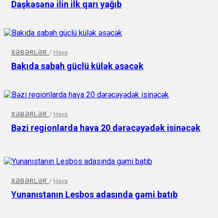
Daşkəsənə ilin ilk qarı yağıb
XƏBƏRLƏR
/
Hava
Bakıda sabah güclü külək əsəcək
XƏBƏRLƏR
/
Hava
Bəzi regionlarda hava 20 dərəcəyədək isinəcək
XƏBƏRLƏR
/
Hava
Yunanıstanın Lesbos adasında gəmi batıb