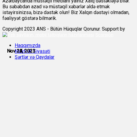
Azərbaycanda müstəqil medianı yalnız Xalq dəstəkləyə bilər.
Bu səbəbdən azad və müstəqil xəbərlər əldə etmək
istəyirsinizsə, bizə dəstək olun! Biz Xalqın dəstəyi olmadan,
fəaliyyət göstərə bilmərik.
Copyright 2023 ANS - Bütün Hüquqlar Qorunur. Support by
Scorpion
Haqqımızda
Nov 21, 2023
Nov 22, 2023
Nov 24, 2023
Nov 26, 2023
Nov 27, 2023
Nov 27, 2023
Məxfilik Siyasəti
Şərtlər və Qaydalar