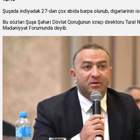
Şuşada indiyədək 27-dən çox abidə bərpa olunub, digərlərinin is
Bu sözləri Şuşa Şəhəri Dövlət Qoruğunun icraçı direktoru Tura
Mədəniyyət Forumunda deyib.