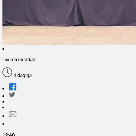
Oxuma müddəti:
4 dəqiqə
12:40