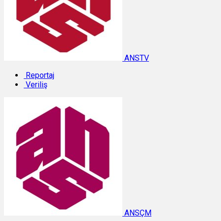
ANSTV
Reportaj
Veriliş
ANSÇM