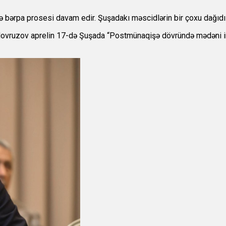
ə bərpa prosesi davam edir. Şuşadakı məscidlərin bir çoxu dağıdı
l Novruzov aprelin 17-də Şuşada “Postmünaqişə dövründə mədəni 