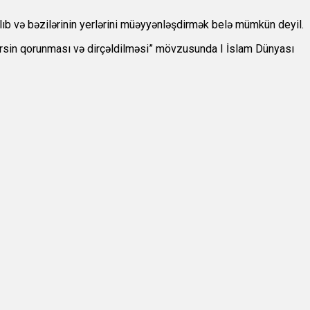
lıb və bəzilərinin yerlərini müəyyənləşdirmək belə mümkün deyil.
irsin qorunması və dirçəldilməsi” mövzusunda I İslam Dünyası