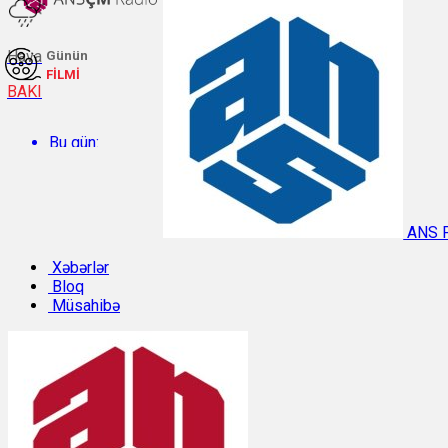
Hava
Günün
FİLMİ
BAKI
Bu gün:
Temperatur: 29.9°C. Rütubət: 48%.
ANS 
Sabah:
Xəbərlər
Bloq
Müsahibə
Temperatur: 31°C. Rütubət: 42%.