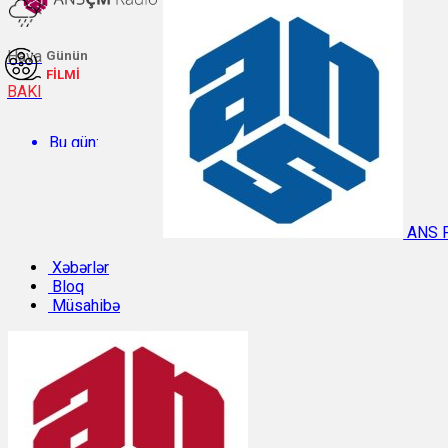
Hava
Günün
FİLMİ
BAKI
Bu gün:
Temperatur: 30.4°C. Rütubət: 47%.
ANS 
Sabah:
Xəbərlər
Bloq
Müsahibə
Temperatur: 29.9°C. Rütubət: 47%.