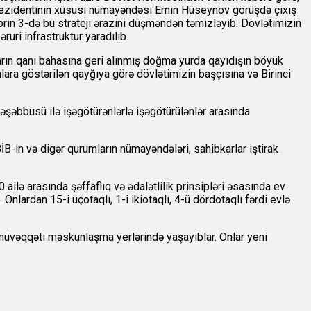
Prezidentinin xüsusi nümayəndəsi Emin Hüseynov görüşdə çıxış
brın 3-də bu strateji ərazini düşməndən təmizləyib. Dövlətimizin
ruri infrastruktur yaradılıb.
ların qanı bahasına geri alınmış doğma yurda qayıdışın böyük
lara göstərilən qayğıya görə dövlətimizin başçısına və Birinci
şəbbüsü ilə işəgötürənlərlə işəgötürülənlər arasında
İB-in və digər qurumların nümayəndələri, sahibkarlar iştirak
ilə arasında şəffaflıq və ədalətlilik prinsipləri əsasında ev
nlardan 15-i üçotaqlı, 1-i ikiotaqlı, 4-ü dördotaqlı fərdi evlə
 müvəqqəti məskunlaşma yerlərində yaşayıblar. Onlar yeni