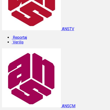
ANSTV
Reportaj
Veriliş
ANSÇM