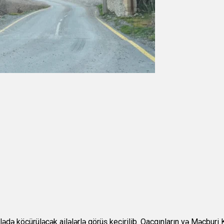
lədə köçürüləcək ailələrlə görüş keçirilib. Qaçqınların və Məcburi