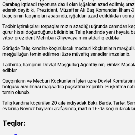
Qarabağ iqtisadi rayonuna daxil olan işğaldan azad edilmiş ər
edərək deyib ki, Prezident, Müzəffər Ali Baş Komandan İlham Əli
başçısının tapşırıqları əsasında, işğaldan azad edildikdən sonra Tal
Tədbir iştirakçıları torpaqlarımızın azadlığı uğrunda canından k
qürur hissi doğurduğunu bildiriblər. Talış kəndində yeni həyata 
vitse-prezident Mehriban Əliyevaya minnətdarlıq ediblər.
Görüşdə Talış kəndinə köçürüləcək məcburi köçkünlərin məşğullu
məşğulluğun təmin edilməsi üzrə müvafiq sənədlər imzalanıb.
Tədbirdə, həmçinin Dövlət Məşğulluq Agentliyinin, Əmlak Məsələlə
ediblər.
Qaçqınların və Məcburi Köçkünlərin İşləri üzrə Dövlət Komitəsini
bölgüsü ararılması məqsədilə püşkatma keçirilib. Püşkatma nəticəsi
təmin olunub.
Talış kəndinə köçürülən 20 ailə indiyədək Bakı, Bərdə, Tərtər, 
evlərinə Novruz bayramı ərəfəsində, martın 16-da köçürüləcəklər
Teqlər: