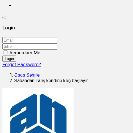
Login
Remember Me
Login
Forgot Password?
Əsas Səhifə
Sabahdan Talış kəndinə köç başlayır