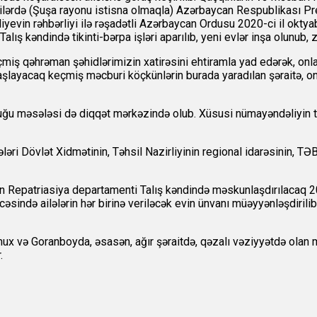
azilərdə (Şuşa rayonu istisna olmaqla) Azərbaycan Respublikası 
yevin rəhbərliyi ilə rəşadətli Azərbaycan Ordusu 2020-ci il oktya
ış kəndində tikinti-bərpa işləri aparılıb, yeni evlər inşa olunub, zə
eçmiş qəhrəman şəhidlərimizin xatirəsini ehtiramla yad edərək, on
başlayacaq keçmiş məcburi köçkünlərin burada yaradılan şəraitə, on
ğu məsələsi də diqqət mərkəzində olub. Xüsusi nümayəndəliyin tə
ri Dövlət Xidmətinin, Təhsil Nazirliyinin regional idarəsinin, TƏB
n Repatriasiya departamenti Talış kəndində məskunlaşdırılacaq 20 a
ndə ailələrin hər birinə veriləcək evin ünvanı müəyyənləşdirilib. O
Samux və Goranboyda, əsasən, ağır şəraitdə, qəzalı vəziyyətdə olan
.