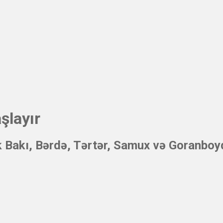
şlayır
ək Bakı, Bərdə, Tərtər, Samux və Goranboy