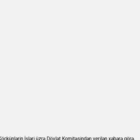
 Köçkünlərin İşləri üzrə Dövlət Komitəsindən
v
erilən xəbərə görə,