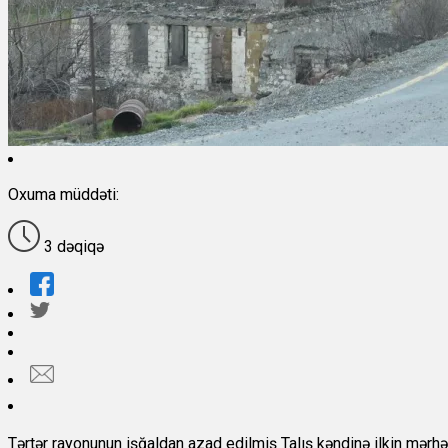
Oxuma müddəti:
3 dəqiqə
Tərtər rayonunun işğaldan azad edilmiş Talış kəndinə ilkin mərhə