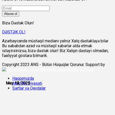
Abunə ol
Bizə Dəstək Olun!
DƏSTƏK OL!
Azərbaycanda müstəqil medianı yalnız Xalq dəstəkləyə bilər.
Bu səbəbdən azad və müstəqil xəbərlər əldə etmək
istəyirsinizsə, bizə dəstək olun! Biz Xalqın dəstəyi olmadan,
fəaliyyət göstərə bilmərik.
Copyright 2023 ANS - Bütün Hüquqlar Qorunur. Support by
Scorpion
Haqqımızda
May 10, 2025
May 10, 2025
May 11, 2025
May 11, 2025
May 11, 2025
May 12, 2025
Məxfilik Siyasəti
Şərtlər və Qaydalar