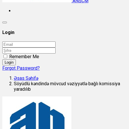
ANSÇM
Login
Remember Me
Login
Forgot Password?
Əsas Səhifə
Söyüdlü kəndində mövcud vəziyyətlə bağlı komissiya
yaradılıb