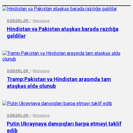
XƏBƏRLƏR
/
Münaqişə
Hindistan və Pakistan atəşkəs barədə razılığa
gəldilər
XƏBƏRLƏR
/
Münaqişə
Tramp:Pakistan və Hindistan arasında tam
atəşkəs əldə olunub
XƏBƏRLƏR
/
Münaqişə
Putin Ukraynaya danışıqları bərpa etməyi təklif
edib