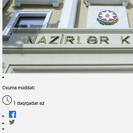
Oxuma müddəti:
1 dəqiqədən az