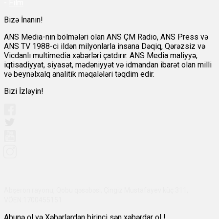
-
Film
Bizə İnanın!
ANS Media-nın bölmələri olan ANS ÇM Radio, ANS Press və
ANS TV 1988-ci ildən milyonlarla insana Dəqiq, Qərəzsiz və
Vicdanlı multimedia xəbərləri çatdırır. ANS Media maliyyə,
iqtisadiyyat, siyasət, mədəniyyət və idmandan ibarət olan milli
və beynəlxalq analitik məqalələri təqdim edir.
Bizi İzləyin!
Abşeron rayonu, Qobu qəsəbəsi, Çingiz Mustafayev küç 311,
VÖEN:1700455151
Abunə ol və Xəbərlərdən birinci sən xəbərdar ol !