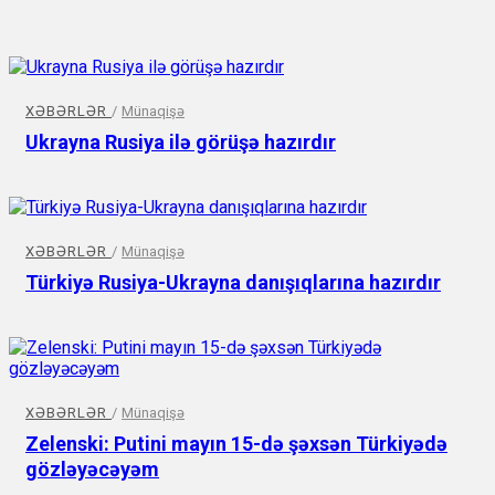
XƏBƏRLƏR
/
Münaqişə
Ukrayna Rusiya ilə görüşə hazırdır
XƏBƏRLƏR
/
Münaqişə
Türkiyə Rusiya-Ukrayna danışıqlarına hazırdır
XƏBƏRLƏR
/
Münaqişə
Zelenski: Putini mayın 15-də şəxsən Türkiyədə
gözləyəcəyəm