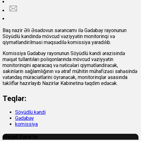
Baş nazir Əli Əsədovun sərəncamı ilə Gədəbəy rayonunun
Söyüdlü kəndində mövcud vəziyyətin monitorinqi və
qiymətləndirilməsi məqsədilə komissiya yaradılıb.
Komissiya Gədəbəy rayonunun Söyüdlü kəndi ərazisində
məişət tullantıları poliqonlarında mövcud vəziyyətin
monitorinqini aparacaq və nəticələri qiymətləndirəcək,
sakinlərin sağlamlığının və ətraf mühitin mühafizəsi sahəsində
vətəndaş müraciətlərini öyrənəcək, monitorinqlər əsasında
təkliflər hazırlayıb Nazirlər Kabinetinə təqdim edəcək.
Teqlər:
Söyüdlü kəndi
Gədəbəy
komissiya
Əlaqəli Xəbərlər