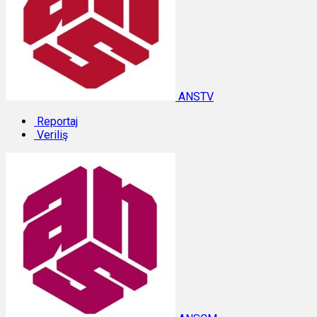
ANSTV
Reportaj
Veriliş