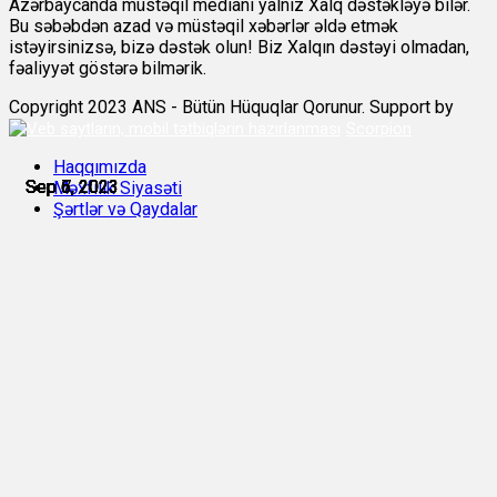
Azərbaycanda müstəqil medianı yalnız Xalq dəstəkləyə bilər.
Bu səbəbdən azad və müstəqil xəbərlər əldə etmək
istəyirsinizsə, bizə dəstək olun! Biz Xalqın dəstəyi olmadan,
fəaliyyət göstərə bilmərik.
Copyright 2023 ANS - Bütün Hüquqlar Qorunur. Support by
Scorpion
Haqqımızda
Sep 5, 2023
Sep 5, 2023
Sep 6, 2023
Sep 6, 2023
Sep 6, 2023
Sep 7, 2023
Məxfilik Siyasəti
Şərtlər və Qaydalar