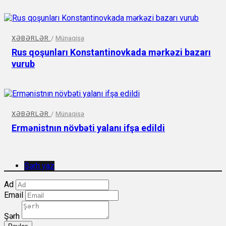
XƏBƏRLƏR
/
Münaqişə
Rus qoşunları Konstantinovkada mərkəzi bazarı
vurub
XƏBƏRLƏR
/
Münaqişə
Ermənistnın növbəti yalanı ifşa edildi
Şərh yaz
Ad
Email
Şərh