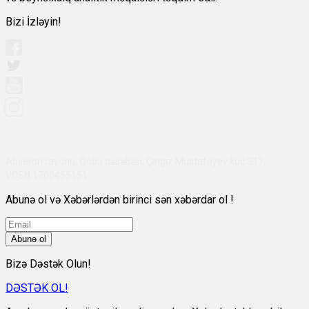
Bizi İzləyin!
Abşeron rayonu, Qobu qəsəbəsi, Çingiz Mustafayev küç 311,
VÖEN:1700455151
Abunə ol və Xəbərlərdən birinci sən xəbərdar ol !
Abunə ol
Bizə Dəstək Olun!
DƏSTƏK OL!