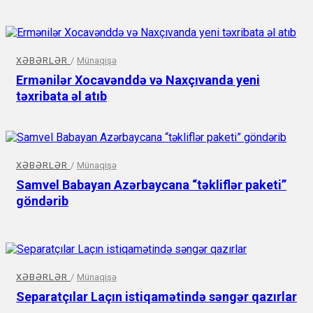
XƏBƏRLƏR
/
Münaqişə
Ermənilər Xocavənddə və Naxçıvanda yeni
təxribata əl atıb
XƏBƏRLƏR
/
Münaqişə
Samvel Babayan Azərbaycana “təkliflər paketi”
göndərib
XƏBƏRLƏR
/
Münaqişə
Separatçılar Laçın istiqamətində səngər qazırlar