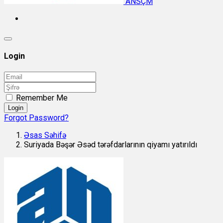
ANSÇM
Login
Remember Me
Login
Forgot Password?
Əsas Səhifə
Suriyada Bəşər Əsəd tərəfdarlarının qiyamı yatırıldı