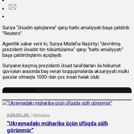
Suriya “Əsədin qalıqlarına” qarşı hərbi əməliyyatı başa çatdırıb:
"Reuters".
Agentlik xəbər verir ki, Suriya Müdafiə Nazirliyi “devrilmiş
prezident Əsədin tör-töküntülərinə” qarşı “hərbi əməliyyatı”
başa çatdırdıqlarını açıqlayıb.
Suriyanın keçmiş prezidenti Əsəd tərəfdarları ilə hökumət
qüvvələri arasında baş verən toqquşmalarda əksəriyyəti mülki
şəxslər olmaqla 1000-dən çox insan həlak olub.
Əlaqəli Xəbərlər
XƏBƏRLƏR
/
Münaqişə
“Ukraynadakı müharibə üçün üfüqdə sülh
görünmür”