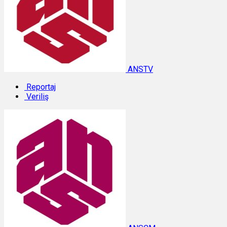
ANSTV
Reportaj
Veriliş