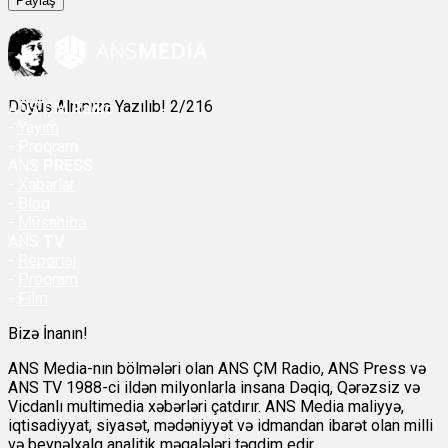
Paylaş
Döyüş Alnınıza Yazılıb! 2/216
ANS
ÇM Radio
-
Yayım
- Proqram
ANS
PRESS
-
Xəbərlər
-
Bloq
-
Müsahibə
ANS
TV
-
Reportaj
-
Proqram
-
Film
Bizə İnanın!
ANS Media-nın bölmələri olan ANS ÇM Radio, ANS Press və
ANS TV 1988-ci ildən milyonlarla insana Dəqiq, Qərəzsiz və
Vicdanlı multimedia xəbərləri çatdırır. ANS Media maliyyə,
iqtisadiyyat, siyasət, mədəniyyət və idmandan ibarət olan milli
və beynəlxalq analitik məqalələri təqdim edir.