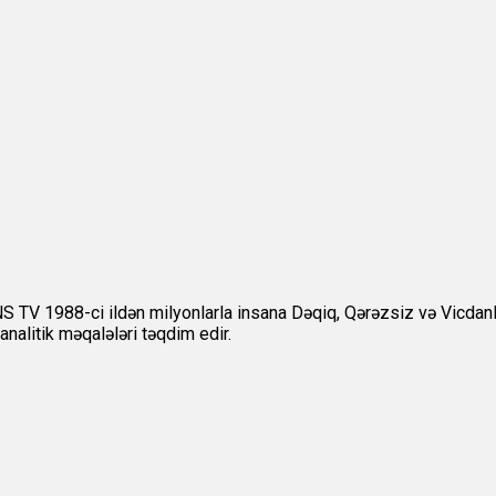
 1988-ci ildən milyonlarla insana Dəqiq, Qərəzsiz və Vicdanlı m
nalitik məqalələri təqdim edir.