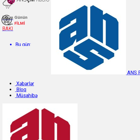
Hava
Günün
FİLMİ
BAKI
Bu gün:
Temperatur: 27.1°C. Rütubət: 58%.
ANS 
Sabah:
Xəbərlər
Bloq
Müsahibə
Temperatur: 31.3°C. Rütubət: 40%.