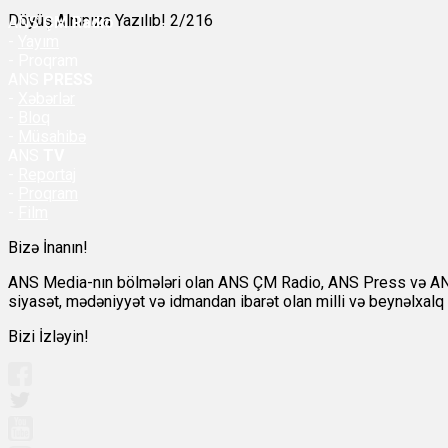
Döyüş Alnınıza Yazılıb! 2/216
ANS
ÇM Radio
-
Yayım
- Proqram
ANS
PRESS
-
Xəbərlər
-
Bloq
-
Müsahibə
ANS
TV
-
Reportaj
-
Proqram
-
Film
Bizə İnanın!
ANS Media-nın bölmələri olan ANS ÇM Radio, ANS Press və ANS TV
siyasət, mədəniyyət və idmandan ibarət olan milli və beynəlxalq a
Bizi İzləyin!