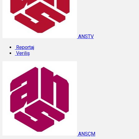
ANSTV
Reportaj
Veriliş
ANSÇM