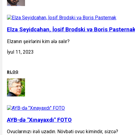
Elza Seyidcahan, İosif Brodski və Boris Pasterna
Elzanın şeirlərini kim ələ salır?
İyul 11, 2023
BLOQ
AYB-də "Xınayaxdı" FOTO
Ovuclarınızı irəli uzadın. Növbəti ovuc kimindir, sizcə?