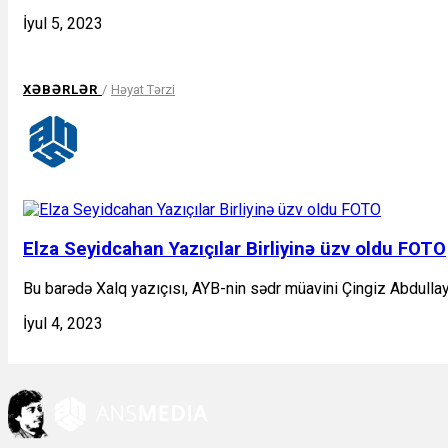
İyul 5, 2023
XƏBƏRLƏR
/
Həyat Tərzi
Elza Seyidcahan Yazıçılar Birliyinə üzv oldu FOTO
Bu barədə Xalq yazıçısı, AYB-nin sədr müavini Çingiz Abdull
İyul 4, 2023