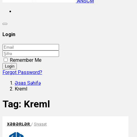
ANSÇM
Login
Remember Me
Login
Forgot Password?
Əsas Səhifə
Kreml
Tag:
Kreml
XƏBƏRLƏR
/
Siyasət