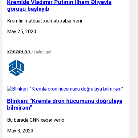
Kremldə Vladimir Putinin İlham Əliyevlə
görüşü başlayıb
Kremlin mətbuat xidməti xəbər verir
May 25, 2023
XƏBƏRLƏR
/
Qalmaqal
Blinken: "Kremlə dron hücumunu doğrulaya
bilmirəm"
Bu barədə CNN xəbər verib
May 3, 2023