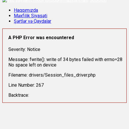
Scorpion
Haqqımızda
Məxfilik Siyasəti
Şərtlər və Qaydalar
A PHP Error was encountered
Severity: Notice
Message: fwrite(): write of 34 bytes failed with errno=28
No space left on device
Filename: drivers/Session_files_driver.php
Line Number: 267
Backtrace: