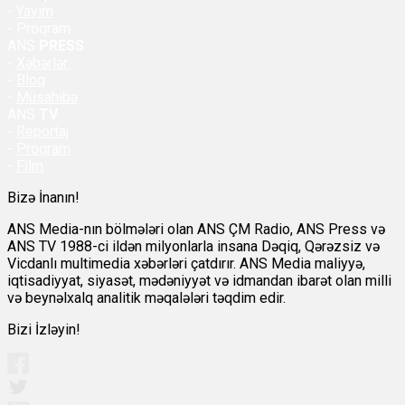
-
Yayım
- Proqram
ANS
PRESS
-
Xəbərlər
-
Bloq
-
Müsahibə
ANS
TV
-
Reportaj
-
Proqram
-
Film
Bizə İnanın!
ANS Media-nın bölmələri olan ANS ÇM Radio, ANS Press və
ANS TV 1988-ci ildən milyonlarla insana Dəqiq, Qərəzsiz və
Vicdanlı multimedia xəbərləri çatdırır. ANS Media maliyyə,
iqtisadiyyat, siyasət, mədəniyyət və idmandan ibarət olan milli
və beynəlxalq analitik məqalələri təqdim edir.
Bizi İzləyin!