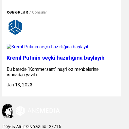
XƏBƏRLƏR
/
Qonşular
Kreml Putinin seçki hazırlığına başlayıb
Bu barədə “Kommersant” nəşri öz mənbələrinə
istinadən yazıb
Jan 13, 2023
Döyüş Alnınıza Yazılıb! 2/216
ANS
ÇM Radio