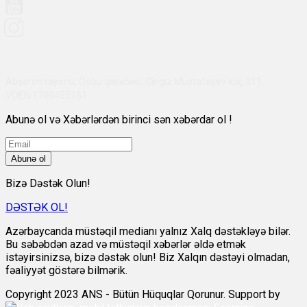
Abşeron rayonu, Qobu qəsəbəsi, Çingiz Mustafayev küç 311,
VÖEN:1700455151
Abunə ol və Xəbərlərdən birinci sən xəbərdar ol !
Abunə ol
Bizə Dəstək Olun!
DƏSTƏK OL!
Azərbaycanda müstəqil medianı yalnız Xalq dəstəkləyə bilər.
Bu səbəbdən azad və müstəqil xəbərlər əldə etmək
istəyirsinizsə, bizə dəstək olun! Biz Xalqın dəstəyi olmadan,
fəaliyyət göstərə bilmərik.
Copyright 2023 ANS - Bütün Hüquqlar Qorunur. Support by