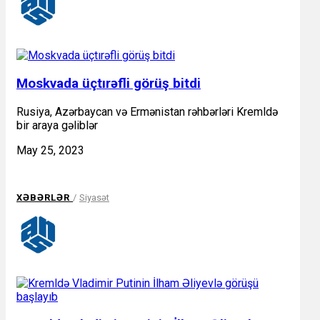
Moskvada üçtırəfli görüş bitdi
Rusiya, Azərbaycan və Ermənistan rəhbərləri Kremldə
bir araya gəliblər
May 25, 2023
XƏBƏRLƏR
/
Siyasət