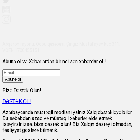
Abşeron rayonu, Qobu qəsəbəsi, Çingiz Mustafayev küç 311,
VÖEN:1700455151
Abunə ol və Xəbərlərdən birinci sən xəbərdar ol !
Abunə ol
Bizə Dəstək Olun!
DƏSTƏK OL!
Azərbaycanda müstəqil medianı yalnız Xalq dəstəkləyə bilər.
Bu səbəbdən azad və müstəqil xəbərlər əldə etmək
istəyirsinizsə, bizə dəstək olun! Biz Xalqın dəstəyi olmadan,
fəaliyyət göstərə bilmərik.