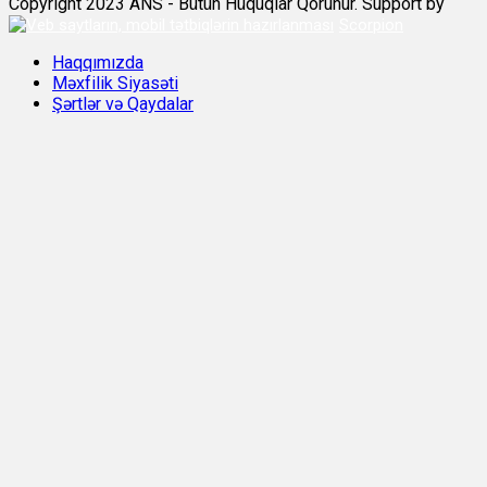
Copyright 2023 ANS - Bütün Hüquqlar Qorunur. Support by
Scorpion
Haqqımızda
Məxfilik Siyasəti
Şərtlər və Qaydalar