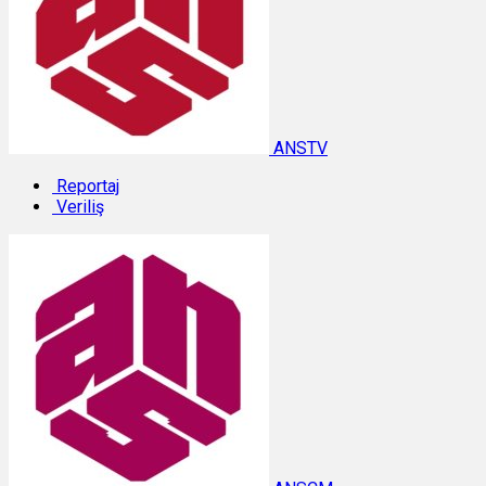
ANSTV
Reportaj
Veriliş