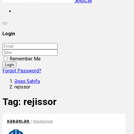
ANSÇM
Login
Remember Me
Login
Forgot Password?
Əsas Səhifə
rejissor
Tag:
rejissor
XƏBƏRLƏR
/
Mədəniyyət