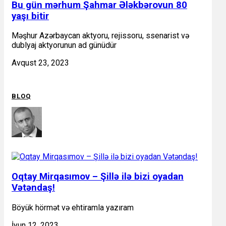
Bu gün mərhum Şahmar Ələkbərovun 80
yaşı bitir
Məşhur Azərbaycan aktyoru, rejissoru, ssenarist və
dublyaj aktyorunun ad günüdür
Avqust 23, 2023
BLOQ
Oqtay Mirqasımov – Şillə ilə bizi oyadan
Vətəndaş!
Böyük hörmət və ehtiramla yazıram
İyun 12, 2023