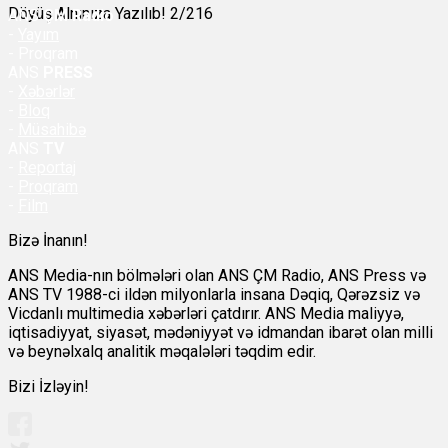
Döyüş Alnınıza Yazılıb! 2/216
ANS
ÇM Radio
-
Yayım
- Proqram
ANS
PRESS
-
Xəbərlər
-
Bloq
-
Müsahibə
ANS
TV
-
Reportaj
-
Proqram
-
Film
Bizə İnanın!
ANS Media-nın bölmələri olan ANS ÇM Radio, ANS Press və
ANS TV 1988-ci ildən milyonlarla insana Dəqiq, Qərəzsiz və
Vicdanlı multimedia xəbərləri çatdırır. ANS Media maliyyə,
iqtisadiyyat, siyasət, mədəniyyət və idmandan ibarət olan milli
və beynəlxalq analitik məqalələri təqdim edir.
Bizi İzləyin!