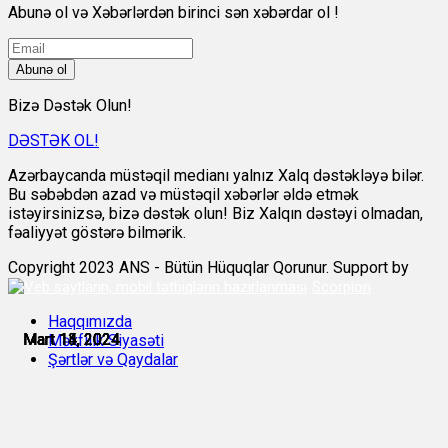
Abunə ol və Xəbərlərdən birinci sən xəbərdar ol !
Abunə ol
Bizə Dəstək Olun!
DƏSTƏK OL!
Azərbaycanda müstəqil medianı yalnız Xalq dəstəkləyə bilər.
Bu səbəbdən azad və müstəqil xəbərlər əldə etmək
istəyirsinizsə, bizə dəstək olun! Biz Xalqın dəstəyi olmadan,
fəaliyyət göstərə bilmərik.
Copyright 2023 ANS - Bütün Hüquqlar Qorunur. Support by
Scorpion
Haqqımızda
Mart 13, 2024
Mart 14, 2024
Mart 14, 2024
Mart 14, 2024
Mart 14, 2024
Mart 15, 2024
Məxfilik Siyasəti
Şərtlər və Qaydalar