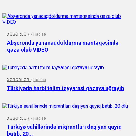
XƏBƏRLƏR
/
Hadisə
Abşeronda yanacaqdoldurma məntəqəsində
qəza olub VİDEO
XƏBƏRLƏR
/
Hadisə
Türkiyədə hərbi təlim təyyarəsi qəzaya uğrayıb
XƏBƏRLƏR
/
Hadisə
Türkiyə sahillərində miqrantları daşıyan qayıq
batıb, 20...