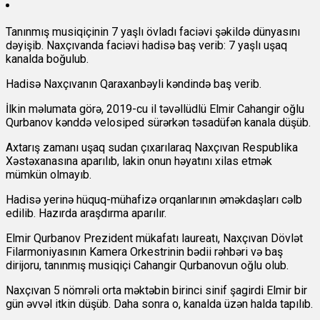
Tanınmış musiqiçinin 7 yaşlı övladı faciəvi şəkildə dünyasını
dəyişib. Naxçıvanda faciəvi hadisə baş verib: 7 yaşlı uşaq
kanalda boğulub.
Hadisə Naxçıvanın Qaraxanbəyli kəndində baş verib.
İlkin məlumata görə, 2019-cu il təvəllüdlü Elmir Cahangir oğlu
Qurbanov kənddə velosiped sürərkən təsadüfən kanala düşüb.
Axtarış zamanı uşaq sudan çıxarılaraq Naxçıvan Respublika
Xəstəxanasına aparılıb, lakin onun həyatını xilas etmək
mümkün olmayıb.
Hadisə yerinə hüquq-mühafizə orqanlarının əməkdaşları cəlb
edilib. Hazırda araşdırma aparılır.
Elmir Qurbanov Prezident mükafatı laureatı, Naxçıvan Dövlət
Filarmoniyasının Kamera Orkestrinin bədii rəhbəri və baş
dirijoru, tanınmış musiqiçi Cahangir Qurbanovun oğlu olub.
Naxçıvan 5 nömrəli orta məktəbin birinci sinif şagirdi Elmir bir
gün əvvəl itkin düşüb. Daha sonra o, kanalda üzən halda tapılıb.