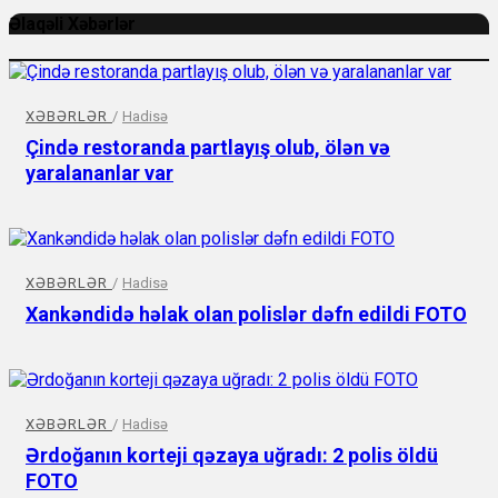
Əlaqəli Xəbərlər
XƏBƏRLƏR
/
Hadisə
Çində restoranda partlayış olub, ölən və
yaralananlar var
XƏBƏRLƏR
/
Hadisə
Xankəndidə həlak olan polislər dəfn edildi FOTO
XƏBƏRLƏR
/
Hadisə
Ərdoğanın korteji qəzaya uğradı: 2 polis öldü
FOTO