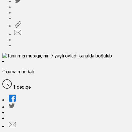
Oxuma müddəti:
1 dəqiqə