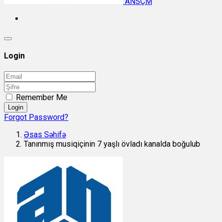
ANSÇM
Login
Remember Me
Login
Forgot Password?
Əsas Səhifə
Tanınmış musiqiçinin 7 yaşlı övladı kanalda boğulub