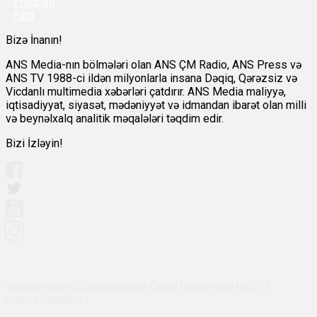
-
Proqram
-
Film
Bizə İnanın!
ANS Media-nın bölmələri olan ANS ÇM Radio, ANS Press və
ANS TV 1988-ci ildən milyonlarla insana Dəqiq, Qərəzsiz və
Vicdanlı multimedia xəbərləri çatdırır. ANS Media maliyyə,
iqtisadiyyat, siyasət, mədəniyyət və idmandan ibarət olan milli
və beynəlxalq analitik məqalələri təqdim edir.
Bizi İzləyin!
Abşeron rayonu, Qobu qəsəbəsi, Çingiz Mustafayev küç 311,
VÖEN:1700455151