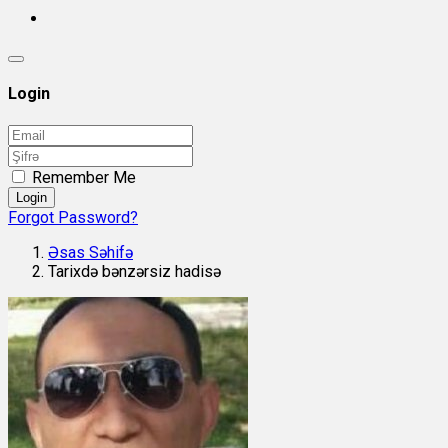
Login
Remember Me
Login
Forgot Password?
Əsas Səhifə
Tarixdə bənzərsiz hadisə