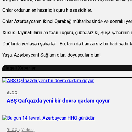
Onlar ordunun ən hazırlıqlı quru hissəsidirlər.
Onlar Azərbaycanın İkinci Qarabağ müharibəsində və sonrakı yerl
Xüsusi təyinatlıların ən təsirli uğuru, şübhəsiz ki, Şuşa şəhərinin
Dağlarda yerləşən şəhərlər... Bu, tarixdə bənzərsiz bir hadisədir 
Yaşa, Azərbaycan! Sağlam olun, döyüşçülər olun!
Əlaqəli Xəbərlər
BLOQ
ABŞ Qafqazda yeni bir dövrə qədəm qoyur
BLOQ
/
Yaddaş