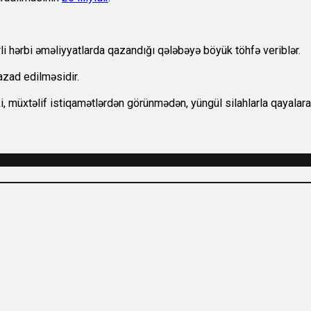
i hərbi əməliyyatlarda qazandığı qələbəyə böyük töhfə veriblər.
 azad edilməsidir.
ki, müxtəlif istiqamətlərdən görünmədən, yüngül silahlarla qayalara 