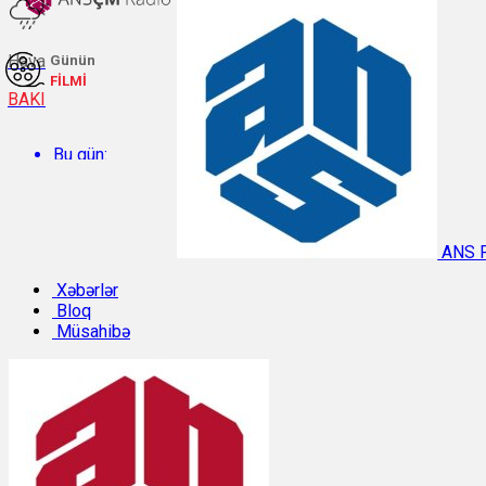
Hava
Günün
FİLMİ
BAKI
Bu gün:
Temperatur: 30°C. Rütubət: 46%.
ANS 
Sabah:
Xəbərlər
Bloq
Müsahibə
Temperatur: 29.2°C. Rütubət: 54%.