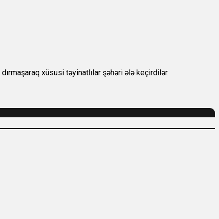
dırmaşaraq xüsusi təyinatlılar şəhəri ələ keçirdilər.