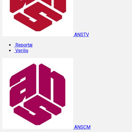
ANSTV
Reportaj
Veriliş
ANSÇM