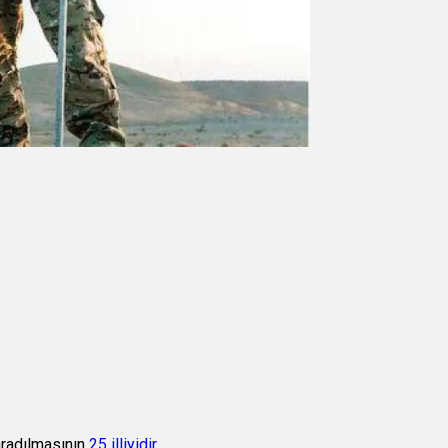
aradılmasının
25 illiyidir
.