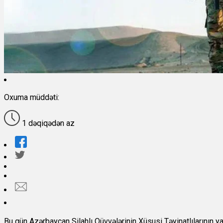
Oxuma müddəti:
1 dəqiqədən az
Bu gün Azərbaycan Silahlı Qüvvələrinin Xüsusi Təyinatlılarının y