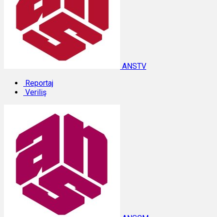
ANSTV
Reportaj
Veriliş