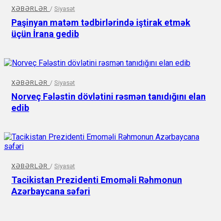
XƏBƏRLƏR
/
Siyasət
Paşinyan matəm tədbirlərində iştirak etmək
üçün İrana gedib
XƏBƏRLƏR
/
Siyasət
Norveç Fələstin dövlətini rəsmən tanıdığını elan
edib
XƏBƏRLƏR
/
Siyasət
Tacikistan Prezidenti Emoməli Rəhmonun
Azərbaycana səfəri