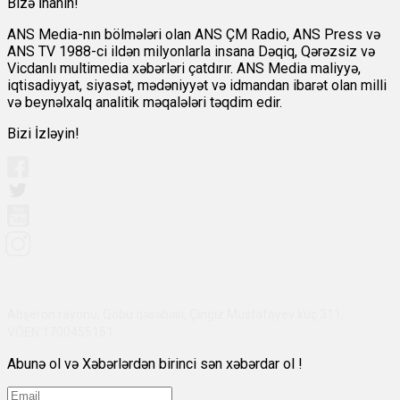
Bizə İnanın!
ANS Media-nın bölmələri olan ANS ÇM Radio, ANS Press və
ANS TV 1988-ci ildən milyonlarla insana Dəqiq, Qərəzsiz və
Vicdanlı multimedia xəbərləri çatdırır. ANS Media maliyyə,
iqtisadiyyat, siyasət, mədəniyyət və idmandan ibarət olan milli
və beynəlxalq analitik məqalələri təqdim edir.
Bizi İzləyin!
Abşeron rayonu, Qobu qəsəbəsi, Çingiz Mustafayev küç 311,
VÖEN:1700455151
Abunə ol və Xəbərlərdən birinci sən xəbərdar ol !