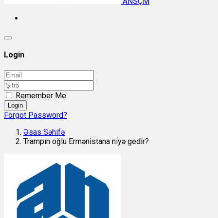
ANSÇM
Login
Remember Me
Login
Forgot Password?
Əsas Səhifə
Trampın oğlu Ermənistana niyə gedir?