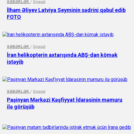
XƏBƏRLƏR
/
Siyasət
İlham Əliyev Latviya Seyminin sədrini qəbul edib
FOTO
XƏBƏRLƏR
/
Siyasət
İran helikopterin axtarışında ABŞ-dan kömək
istəyib
XƏBƏRLƏR
/
Siyasət
Paşinyan Mərkəzi Kəşfiyyat İdarəsinin məmuru
ilə görüşüb