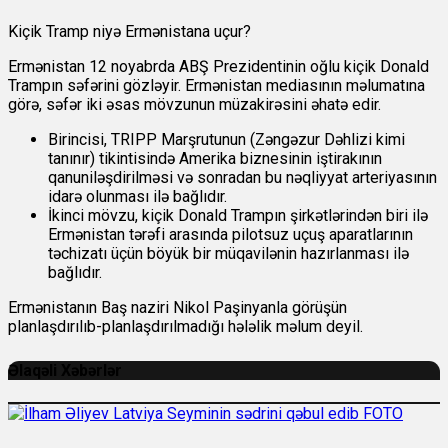
Kiçik Tramp niyə Ermənistana uçur?
Ermənistan 12 noyabrda ABŞ Prezidentinin oğlu kiçik Donald
Trampın səfərini gözləyir. Ermənistan mediasının məlumatına
görə, səfər iki əsas mövzunun müzakirəsini əhatə edir.
Birincisi, TRIPP Marşrutunun (Zəngəzur Dəhlizi kimi
tanınır) tikintisində Amerika biznesinin iştirakının
qanuniləşdirilməsi və sonradan bu nəqliyyat arteriyasının
idarə olunması ilə bağlıdır.
İkinci mövzu, kiçik Donald Trampın şirkətlərindən biri ilə
Ermənistan tərəfi arasında pilotsuz uçuş aparatlarının
təchizatı üçün böyük bir müqavilənin hazırlanması ilə
bağlıdır.
Ermənistanın Baş naziri Nikol Paşinyanla görüşün
planlaşdırılıb-planlaşdırılmadığı hələlik məlum deyil.
Əlaqəli Xəbərlər