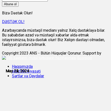
Abunə ol
Bizə Dəstək Olun!
DƏSTƏK OL!
Azərbaycanda müstəqil medianı yalnız Xalq dəstəkləyə bilər.
Bu səbəbdən azad və müstəqil xəbərlər əldə etmək
istəyirsinizsə, bizə dəstək olun! Biz Xalqın dəstəyi olmadan,
fəaliyyət göstərə bilmərik.
Copyright 2023 ANS - Bütün Hüquqlar Qorunur. Support by
Scorpion
Haqqımızda
May 20, 2024
May 21, 2024
May 21, 2024
May 22, 2024
May 22, 2024
May 23, 2024
Məxfilik Siyasəti
Şərtlər və Qaydalar