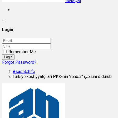
ANSÇM
Login
Remember Me
Login
Forgot Password?
Əsas Səhifə
Türkiyə kəşfiyyatçıları PKK-nın "rəhbər" şəxsini öldürüb