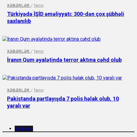
XƏBƏRLƏR
/
Terror
Türkiyədə İŞİD əməliyyatı: 300-dən çox şübhəli
saxlanılıb
XƏBƏRLƏR
/
Terror
İranın Qum əyalətində terror aktına cəhd olub
XƏBƏRLƏR
/
Terror
Pakistanda partlayışda 7 polis həlak olub, 10
yaralı var
Şərh yaz