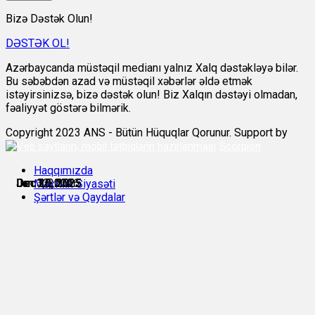
Bizə Dəstək Olun!
DƏSTƏK OL!
Azərbaycanda müstəqil medianı yalnız Xalq dəstəkləyə bilər.
Bu səbəbdən azad və müstəqil xəbərlər əldə etmək
istəyirsinizsə, bizə dəstək olun! Biz Xalqın dəstəyi olmadan,
fəaliyyət göstərə bilmərik.
Copyright 2023 ANS - Bütün Hüquqlar Qorunur. Support by
Scorpion
Haqqımızda
Dec 25, 2025
Dec 26, 2025
Dec 29, 2025
Dec 30, 2025
Jan 3, 2026
Jan 12, 2026
Məxfilik Siyasəti
Şərtlər və Qaydalar