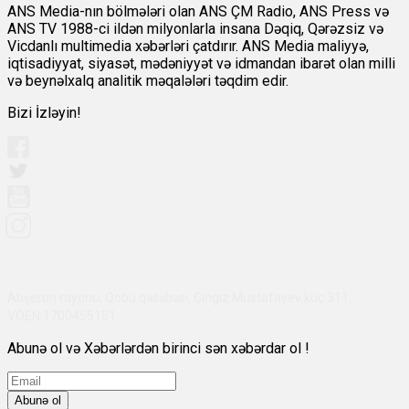
ANS Media-nın bölmələri olan ANS ÇM Radio, ANS Press və
ANS TV 1988-ci ildən milyonlarla insana Dəqiq, Qərəzsiz və
Vicdanlı multimedia xəbərləri çatdırır. ANS Media maliyyə,
iqtisadiyyat, siyasət, mədəniyyət və idmandan ibarət olan milli
və beynəlxalq analitik məqalələri təqdim edir.
Bizi İzləyin!
Abşeron rayonu, Qobu qəsəbəsi, Çingiz Mustafayev küç 311,
VÖEN:1700455151
Abunə ol və Xəbərlərdən birinci sən xəbərdar ol !
Abunə ol