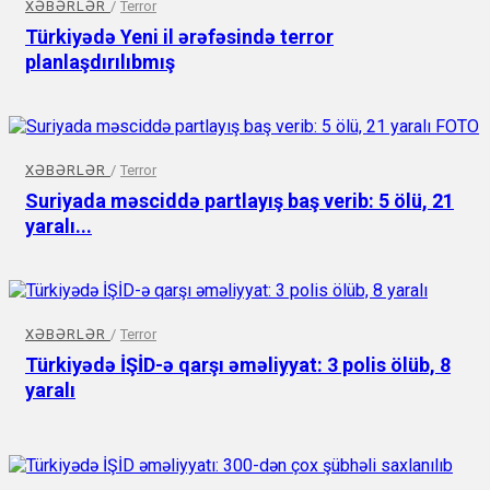
XƏBƏRLƏR
/
Terror
Türkiyədə Yeni il ərəfəsində terror
planlaşdırılıbmış
XƏBƏRLƏR
/
Terror
Suriyada məsciddə partlayış baş verib: 5 ölü, 21
yaralı...
XƏBƏRLƏR
/
Terror
Türkiyədə İŞİD-ə qarşı əməliyyat: 3 polis ölüb, 8
yaralı