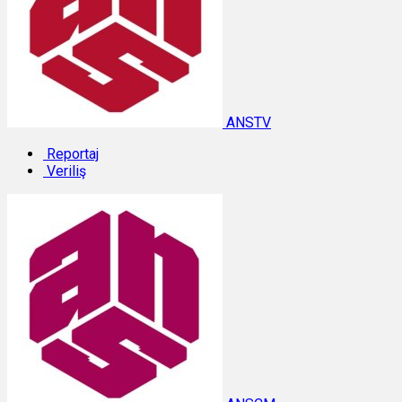
ANSTV
Reportaj
Veriliş