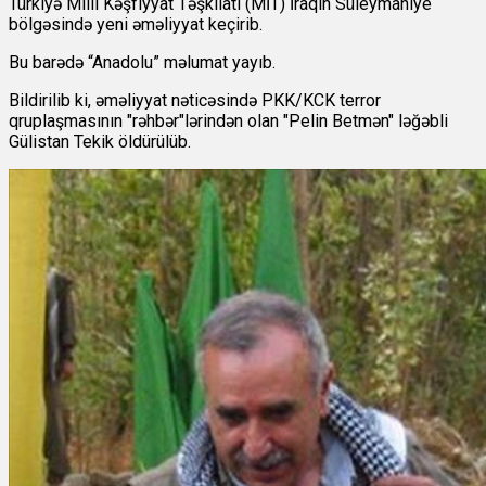
Türkiyə Milli Kəşfiyyat Təşkilatı (MİT) İraqın Süleymaniye
bölgəsində yeni əməliyyat keçirib.
Bu barədə “Anadolu” məlumat yayıb.
Bildirilib ki, əməliyyat nəticəsində PKK/KCK terror
qruplaşmasının "rəhbər"lərindən olan "Pelin Betmən" ləğəbli
Gülistan Tekik öldürülüb.