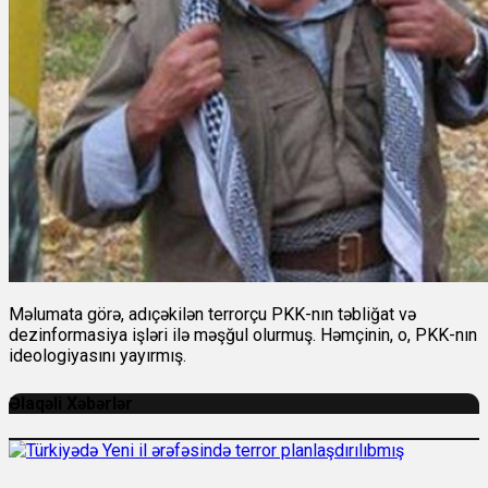
Məlumata görə, adıçəkilən terrorçu PKK-nın təbliğat və
dezinformasiya işləri ilə məşğul olurmuş. Həmçinin, o, PKK-nın
ideologiyasını yayırmış.
Əlaqəli Xəbərlər