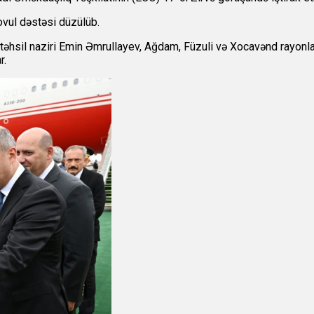
ovul dəstəsi düzülüb.
təhsil naziri Emin Əmrullayev, Ağdam, Füzuli və Xocavənd rayonl
r.