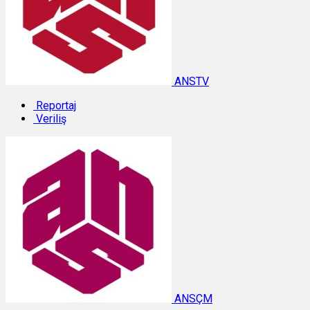
ANSTV
Reportaj
Veriliş
ANSÇM