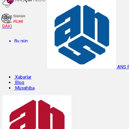
Hava
Günün
FİLMİ
BAKI
Bu gün:
Temperatur: 28.6°C. Rütubət: 54%.
ANS 
Sabah:
Xəbərlər
Bloq
Müsahibə
Temperatur: 29.7°C. Rütubət: 48%.