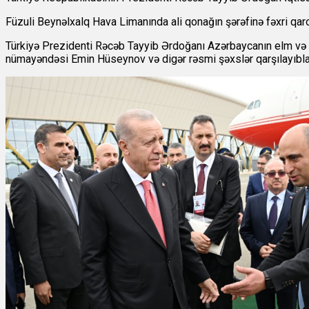
Füzuli Beynəlxalq Hava Limanında ali qonağın şərəfinə fəxri qar
Türkiyə Prezidenti Rəcəb Tayyib Ərdoğanı Azərbaycanın elm və 
nümayəndəsi Emin Hüseynov və digər rəsmi şəxslər qarşılayıbla