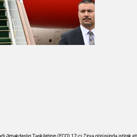
di Əməkdaşlıq Təşkilatının (ECO) 17-ci Zirvə görüşündə iştirak e