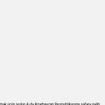
tmək üçün iyulun 4-də Azərbaycan Respublikasına səfərə gəlib.