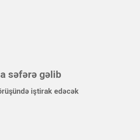
a səfərə gəlib
örüşündə iştirak edəcək