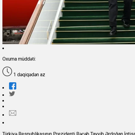
Oxuma müddəti:
1 dəqiqədən az
Türkiyə Respublikasının Prezidenti Rəcəb Tayyib Ərdoğan İqtisa