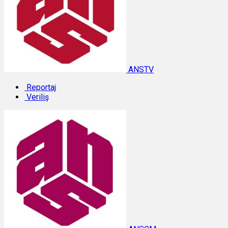
ANSTV
Reportaj
Veriliş