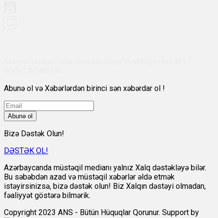
Abşeron rayonu, Qobu qəsəbəsi, Çingiz Mustafayev küç 311,
VÖEN:1700455151
Abunə ol və Xəbərlərdən birinci sən xəbərdar ol !
Abunə ol
Bizə Dəstək Olun!
DƏSTƏK OL!
Azərbaycanda müstəqil medianı yalnız Xalq dəstəkləyə bilər.
Bu səbəbdən azad və müstəqil xəbərlər əldə etmək
istəyirsinizsə, bizə dəstək olun! Biz Xalqın dəstəyi olmadan,
fəaliyyət göstərə bilmərik.
Copyright 2023 ANS - Bütün Hüquqlar Qorunur. Support by