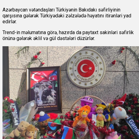
Azərbaycan vətəndaşları Türkiyənin Bakıdakı səfirliyinin
qarşısına gələrək Türkiyədəki zəlzələdə həyatını itirənləri yad
edirlər.
Trend-in məlumatına görə, hazırda da paytaxt sakinləri səfirlik
önünə gələrək əklil və gül dəstələri düzürlər.