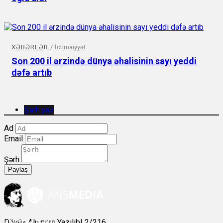
XƏBƏRLƏR
/
İctimaiyyət
Son 200 il ərzində dünya əhalisinin sayı yeddi
dəfə artıb
Şərh yaz
Ad
Email
Şərh
Paylaş
Döyüş Alnınıza Yazılıb! 2/216