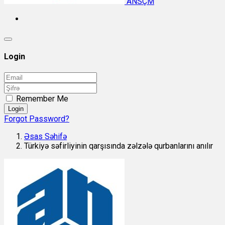
ANSÇM
Login
Remember Me
Login
Forgot Password?
Əsas Səhifə
Türkiyə səfirliyinin qarşısında zəlzələ qurbanlarını anılır