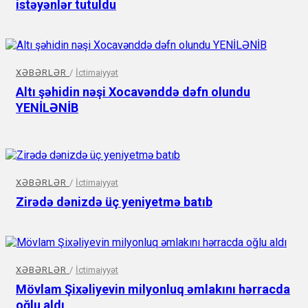
istəyənlər tutuldu
XƏBƏRLƏR
/
İctimaiyyət
Altı şəhidin nəşi Xocavənddə dəfn olundu
YENİLƏNİB
XƏBƏRLƏR
/
İctimaiyyət
Zirədə dənizdə üç yeniyetmə batıb
XƏBƏRLƏR
/
İctimaiyyət
Mövlam Şixəliyevin milyonluq əmlakını hərracda
oğlu aldı