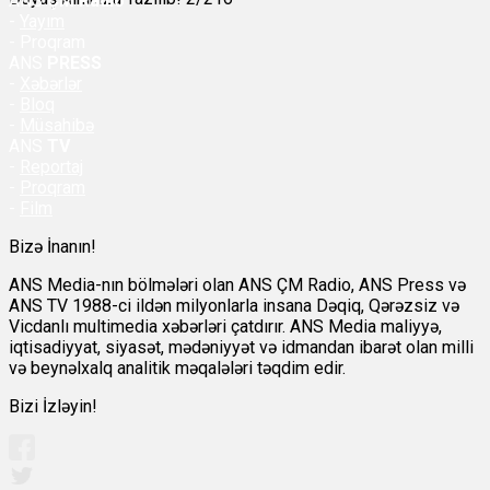
ANS
ÇM Radio
-
Yayım
- Proqram
ANS
PRESS
-
Xəbərlər
-
Bloq
-
Müsahibə
ANS
TV
-
Reportaj
-
Proqram
-
Film
Bizə İnanın!
ANS Media-nın bölmələri olan ANS ÇM Radio, ANS Press və
ANS TV 1988-ci ildən milyonlarla insana Dəqiq, Qərəzsiz və
Vicdanlı multimedia xəbərləri çatdırır. ANS Media maliyyə,
iqtisadiyyat, siyasət, mədəniyyət və idmandan ibarət olan milli
və beynəlxalq analitik məqalələri təqdim edir.
Bizi İzləyin!