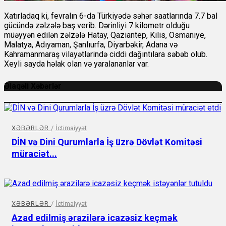
Xatırladaq ki, fevralın 6-da Türkiyədə səhər saatlarında 7.7 bal
gücündə zəlzələ baş verib. Dərinliyi 7 kilometr olduğu
müəyyən edilən zəlzələ Hatay, Qaziantep, Kilis, Osmaniye,
Malatya, Adıyaman, Şanlıurfa, Diyarbəkir, Adana və
Kahramanmaraş vilayətlərində ciddi dağıntılara səbəb olub.
Xeyli sayda həlak olan və yaralananlar var.
Əlaqəli Xəbərlər
XƏBƏRLƏR
/
İctimaiyyət
DİN və Dini Qurumlarla İş üzrə Dövlət Komitəsi
müraciət...
XƏBƏRLƏR
/
İctimaiyyət
Azad edilmiş ərazilərə icazəsiz keçmək