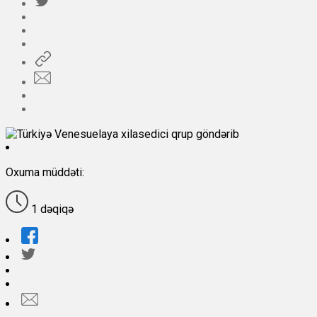
Oxuma müddəti:
1 dəqiqə