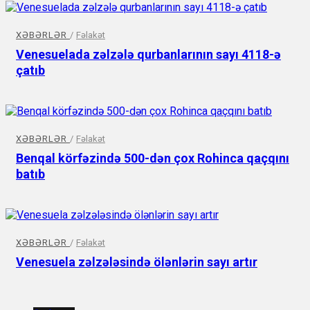
XƏBƏRLƏR
/
Fəlakət
Venesuelada zəlzələ qurbanlarının sayı 4118-ə
çatıb
XƏBƏRLƏR
/
Fəlakət
Benqal körfəzində 500-dən çox Rohinca qaçqını
batıb
XƏBƏRLƏR
/
Fəlakət
Venesuela zəlzələsində ölənlərin sayı artır