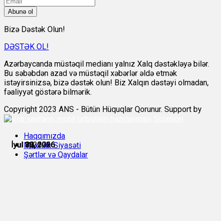
Abunə ol
Bizə Dəstək Olun!
DƏSTƏK OL!
Azərbaycanda müstəqil medianı yalnız Xalq dəstəkləyə bilər.
Bu səbəbdən azad və müstəqil xəbərlər əldə etmək
istəyirsinizsə, bizə dəstək olun! Biz Xalqın dəstəyi olmadan,
fəaliyyət göstərə bilmərik.
Copyright 2023 ANS - Bütün Hüquqlar Qorunur. Support by
Scorpion
Haqqımızda
İyul 8, 2026
İyul 10, 2026
İyul 10, 2026
İyul 11, 2026
İyul 16, 2026
İyul 22, 2026
Məxfilik Siyasəti
Şərtlər və Qaydalar