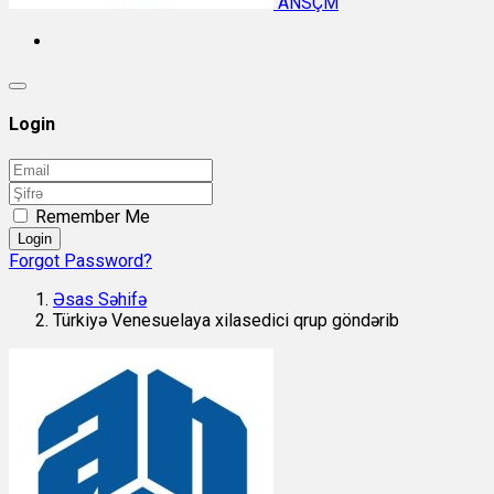
ANSÇM
Login
Remember Me
Login
Forgot Password?
Əsas Səhifə
Türkiyə Venesuelaya xilasedici qrup göndərib