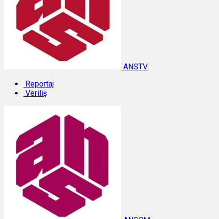
ANSTV
Reportaj
Veriliş