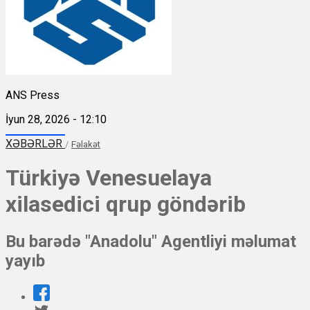
ANS Press
İyun 28, 2026 - 12:10
XƏBƏRLƏR
/
Fəlakət
Türkiyə Venesuelaya
xilasedici qrup göndərib
Bu barədə "Anadolu" Agentliyi məlumat
yayıb