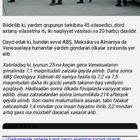
Bildirilib ki, yardım qrupunun tərkibinə 45 xilasedici, dörd
axtarış-xilasetmə iti, iki nəqliyyat vasitəsi və 20 hərbçi daxildir.
Qeyd edək ki, bundan əvvəl ABŞ, Meksika və Almaniya da
Venesuelaya humanitar yardım göndərən ölkələr sırasında yer
alıb.
Xatırladaq ki, iyunun 25-nə keçən gecə Venesuelanın
şimalında 7,1 maqnitudalı zəlzələ qeydə alınıb. Daha sonra
ABŞ Geologiya Xidməti 40 saniyə fasilə ilə 7,2 və 7,5
maqnitudalı daha iki güclü yeraltı təkanın baş verdiyini
açıqlayıb. Hadisədən sonra ölkədə fövqəladə vəziyyət elan
edilib. Əsas zəlzələlərdən sonra ümumilikdə 214 afterşok
qeydə alınıb. Son rəsmi məlumatlara əsasən, təbii fəlakət
nəticəsində 1,4 mindən çox insan həyatını itirib, 3,2 mindən
artıq şəxs isə müxtəlif dərəcəli xəsarət alıb.
Əlaqəli Xəbərlər