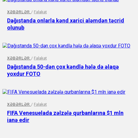
XƏBƏRLƏR
/
Fəlakət
Dağıstanda onlarla kənd xarici aləmdən təcrid
olunub
XƏBƏRLƏR
/
Fəlakət
Dağıstanda 50-dən çox kəndlə hələ də əlaqə
yoxdur FOTO
XƏBƏRLƏR
/
Fəlakət
FIFA Venesuelada zəlzələ qurbanlarına $1 mln
ianə edir