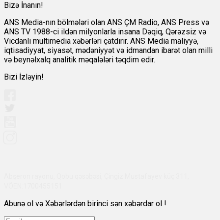
Bizə İnanın!
ANS Media-nın bölmələri olan ANS ÇM Radio, ANS Press və
ANS TV 1988-ci ildən milyonlarla insana Dəqiq, Qərəzsiz və
Vicdanlı multimedia xəbərləri çatdırır. ANS Media maliyyə,
iqtisadiyyat, siyasət, mədəniyyət və idmandan ibarət olan milli
və beynəlxalq analitik məqalələri təqdim edir.
Bizi İzləyin!
Abşeron rayonu, Qobu qəsəbəsi, Çingiz Mustafayev küç 311,
VÖEN:1700455151
Abunə ol və Xəbərlərdən birinci sən xəbərdar ol !