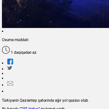
Oxuma müddəti:
1 dəqiqədən az
Türkiyənin Qaziantep şəhərində ağır yol qəzası olub.
Bu barədə
"TRT Haber"
məlumat verib.