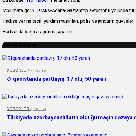
Məlumata görə, Tarsus-Adana-Gaziantep avtomobil yolunda turis
Hadisə yerinə təcili yardım maşınları, polis və jandarm qüvvələri c
Hadisə ilə bağlı araşdırma aparılır.
Əlaqəli Xəbərlər
XƏBƏRLƏR
/
Hadisə
Əfqanıstanda partlayış: 17 ölü, 50 yaralı
XƏBƏRLƏR
/
Hadisə
Türkiyədə azərbaycanlılların olduğu maşın qəzaya 