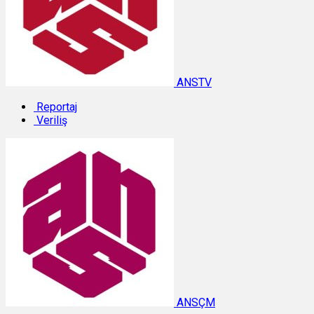
ANSTV
Reportaj
Veriliş
ANSÇM