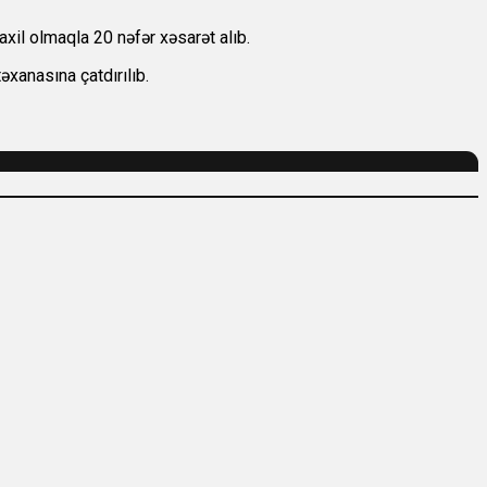
il olmaqla 20 nəfər xəsarət alıb.
əxanasına çatdırılıb.