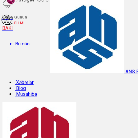
Hava
Günün
FİLMİ
BAKI
Bu gün:
Temperatur: 27.5°C. Rütubət: 59%.
ANS 
Sabah:
Xəbərlər
Bloq
Müsahibə
Temperatur: 31.3°C. Rütubət: 40%.