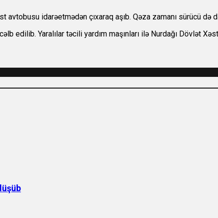
t avtobusu idarəetmədən çıxaraq aşıb. Qəza zamanı sürücü də dax
əlb edilib. Yaralılar təcili yardım maşınları ilə Nurdağı Dövlət Xəst
düşüb