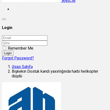
ANSÇM
Login
Remember Me
Login
Forgot Password?
Əsas Səhifə
Bişkekin Dostuk kəndi yaxınlığında hərbi helikopter
düşdü