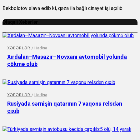
Bekbolotov əlavə edib ki, qəza ilə bağlı cinayət işi açılıb.
Əlaqəli Xəbərlər
XƏBƏRLƏR
/
Hadisə
Xırdalan–Masazır–Novxanı avtomobil yolunda
çökmə olub
XƏBƏRLƏR
/
Hadisə
Rusiyada sərnişin qatarının 7 vaqonu relsdən
çıxıb