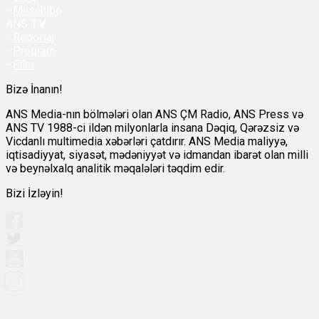
-
Müsahibə
ANS
TV
-
Reportaj
-
Proqram
-
Film
Bizə İnanın!
ANS Media-nın bölmələri olan ANS ÇM Radio, ANS Press və
ANS TV 1988-ci ildən milyonlarla insana Dəqiq, Qərəzsiz və
Vicdanlı multimedia xəbərləri çatdırır. ANS Media maliyyə,
iqtisadiyyat, siyasət, mədəniyyət və idmandan ibarət olan milli
və beynəlxalq analitik məqalələri təqdim edir.
Bizi İzləyin!