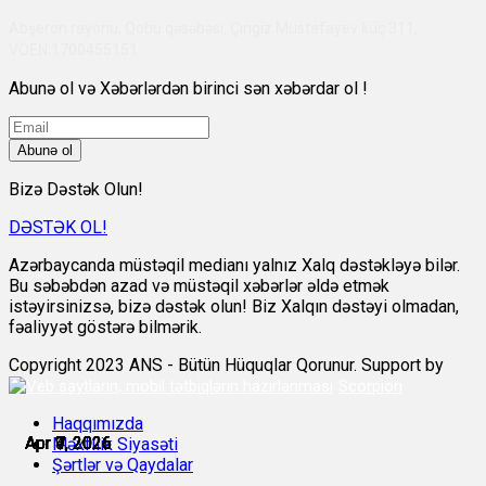
Abşeron rayonu, Qobu qəsəbəsi, Çingiz Mustafayev küç 311,
VÖEN:1700455151
Abunə ol və Xəbərlərdən birinci sən xəbərdar ol !
Abunə ol
Bizə Dəstək Olun!
DƏSTƏK OL!
Azərbaycanda müstəqil medianı yalnız Xalq dəstəkləyə bilər.
Bu səbəbdən azad və müstəqil xəbərlər əldə etmək
istəyirsinizsə, bizə dəstək olun! Biz Xalqın dəstəyi olmadan,
fəaliyyət göstərə bilmərik.
Copyright 2023 ANS - Bütün Hüquqlar Qorunur. Support by
Scorpion
Haqqımızda
Apr 1, 2026
Apr 3, 2026
Apr 4, 2026
Apr 7, 2026
Apr 7, 2026
Apr 9, 2026
Məxfilik Siyasəti
Şərtlər və Qaydalar