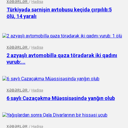
XƏBƏRLƏR
/
Hadisə
Türkiyədə sərnişin avtobusu keçidə çırpılıb:5
ölü, 14 yaralı
XƏBƏRLƏR
/
Hadisə
2 azyaşlı avtomobillə qəza törədərək iki qadını
vurub:...
XƏBƏRLƏR
/
Hadisə
6 saylı Cəzaçəkmə Müəssisəsində yanğın olub
XƏBƏRLƏR
/
Hadisə