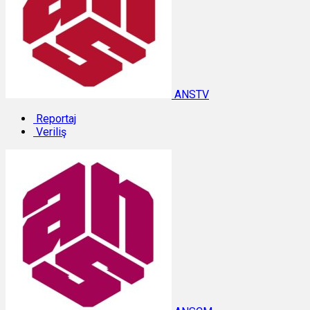
ANSTV
Reportaj
Veriliş