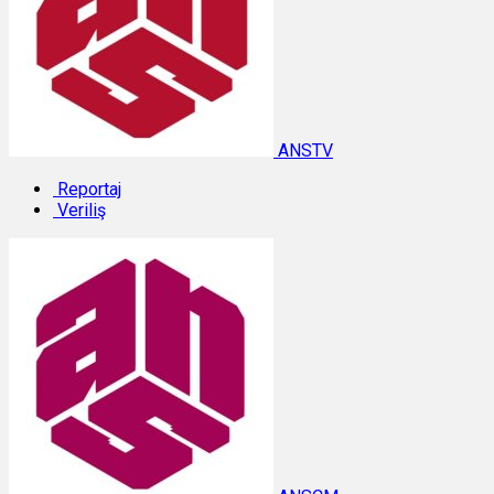
ANSTV
Reportaj
Veriliş