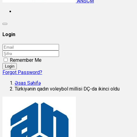
ANSÇM
Login
Remember Me
Login
Forgot Password?
Əsas Səhifə
Türkiyənin qadın voleybol millisi DÇ-da ikinci oldu