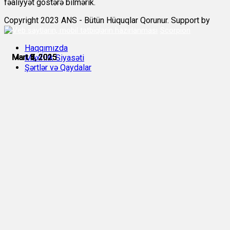
fəaliyyət göstərə bilmərik.
Copyright 2023 ANS - Bütün Hüquqlar Qorunur. Support by
Scorpion
Haqqımızda
Mart 3, 2025
Mart 4, 2025
Mart 5, 2025
Mart 7, 2025
Mart 7, 2025
Mart 8, 2025
Məxfilik Siyasəti
Şərtlər və Qaydalar