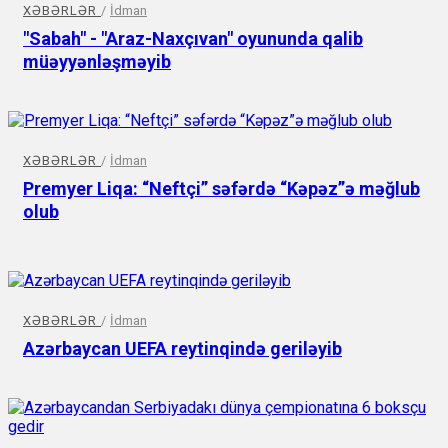
XƏBƏRLƏR
/
İdman
"Sabah" - "Araz-Naxçıvan" oyununda qalib
müəyyənləşməyib
XƏBƏRLƏR
/
İdman
Premyer Liqa: “Neftçi” səfərdə “Kəpəz”ə məğlub
olub
XƏBƏRLƏR
/
İdman
Azərbaycan UEFA reytinqində geriləyib