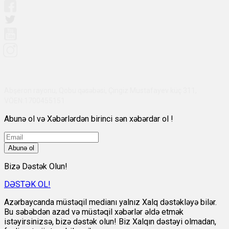
Abşeron rayonu, Qobu qəsəbəsi, Çingiz Mustafayev küç 311,
VÖEN:1700455151
Abunə ol və Xəbərlərdən birinci sən xəbərdar ol !
Abunə ol
Bizə Dəstək Olun!
DƏSTƏK OL!
Azərbaycanda müstəqil medianı yalnız Xalq dəstəkləyə bilər.
Bu səbəbdən azad və müstəqil xəbərlər əldə etmək
istəyirsinizsə, bizə dəstək olun! Biz Xalqın dəstəyi olmadan,