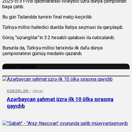
2025-ci il FIVB qadınlararası voleybol üzrə dünya çempionatı
başa çatıb.
Bu gün Tailandda turnirin final matçı keçirilib.
Türkiyə millisi həlledici dueldə İtaliya seçməsi ilə qarşılaşıb.
Görüş "üçrənglilər”in 3:2 hesablı qələbəsi ilə nəticələnib.
Bununla da, Türkiyə millisi tarixində ilk dəfə dünya
çempionatının gümüş medalını qazanıb.
Əlaqəli Xəbərlər
XƏBƏRLƏR
/
İdman
Azərbaycan şahmat üzrə ilk 10 ölkə sırasına
qayıdıb