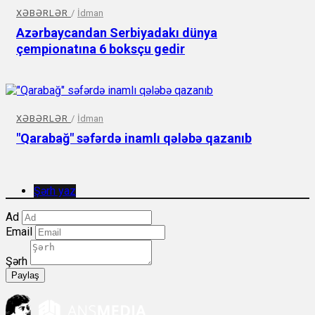
XƏBƏRLƏR
/
İdman
Azərbaycandan Serbiyadakı dünya
çempionatına 6 boksçu gedir
XƏBƏRLƏR
/
İdman
"Qarabağ" səfərdə inamlı qələbə qazanıb
Şərh yaz
Ad
Email
Şərh
Paylaş