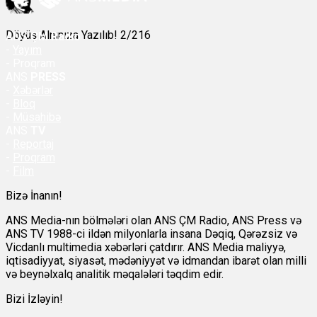
Döyüş Alnınıza Yazılıb! 2/216
ANS
ÇM Radio
-
Yayım
- Proqram
ANS
PRESS
-
Xəbərlər
-
Bloq
-
Müsahibə
ANS
TV
-
Reportaj
-
Proqram
-
Film
Bizə İnanın!
ANS Media-nın bölmələri olan ANS ÇM Radio, ANS Press və
ANS TV 1988-ci ildən milyonlarla insana Dəqiq, Qərəzsiz və
Vicdanlı multimedia xəbərləri çatdırır. ANS Media maliyyə,
iqtisadiyyat, siyasət, mədəniyyət və idmandan ibarət olan milli
və beynəlxalq analitik məqalələri təqdim edir.
Bizi İzləyin!