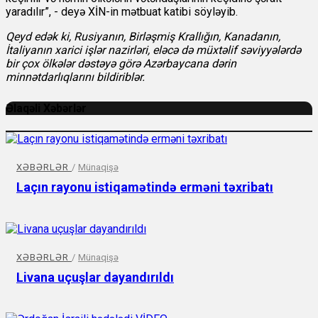
yaradılır”, - deyə XİN-in mətbuat katibi söyləyib.
Qeyd edək ki, Rusiyanın, Birləşmiş Krallığın, Kanadanın,
İtaliyanın xarici işlər nazirləri, eləcə də müxtəlif səviyyələrdə
bir çox ölkələr dəstəyə görə Azərbaycana dərin
minnətdarlıqlarını bildiriblər.
Əlaqəli Xəbərlər
XƏBƏRLƏR
/
Münaqişə
Laçın rayonu istiqamətində erməni təxribatı
XƏBƏRLƏR
/
Münaqişə
Livana uçuşlar dayandırıldı