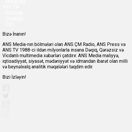
-
Müsahibə
ANS
TV
-
Reportaj
-
Proqram
-
Film
Bizə İnanın!
ANS Media-nın bölmələri olan ANS ÇM Radio, ANS Press və
ANS TV 1988-ci ildən milyonlarla insana Dəqiq, Qərəzsiz və
Vicdanlı multimedia xəbərləri çatdırır. ANS Media maliyyə,
iqtisadiyyat, siyasət, mədəniyyət və idmandan ibarət olan milli
və beynəlxalq analitik məqalələri təqdim edir.
Bizi İzləyin!