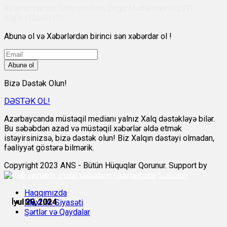
Abşeron rayonu, Qobu qəsəbəsi, Çingiz Mustafayev küç 311,
VÖEN:1700455151
Abunə ol və Xəbərlərdən birinci sən xəbərdar ol !
Abunə ol
Bizə Dəstək Olun!
DƏSTƏK OL!
Azərbaycanda müstəqil medianı yalnız Xalq dəstəkləyə bilər.
Bu səbəbdən azad və müstəqil xəbərlər əldə etmək
istəyirsinizsə, bizə dəstək olun! Biz Xalqın dəstəyi olmadan,
fəaliyyət göstərə bilmərik.
Copyright 2023 ANS - Bütün Hüquqlar Qorunur. Support by
Scorpion
Haqqımızda
İyul 29, 2024
İyul 29, 2024
İyul 29, 2024
İyul 29, 2024
İyul 29, 2024
İyul 30, 2024
Məxfilik Siyasəti
Şərtlər və Qaydalar