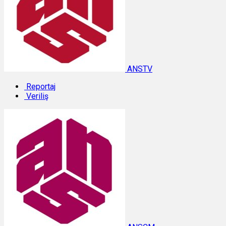
ANSTV
Reportaj
Veriliş