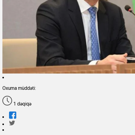
Oxuma müddəti:
1 dəqiqə