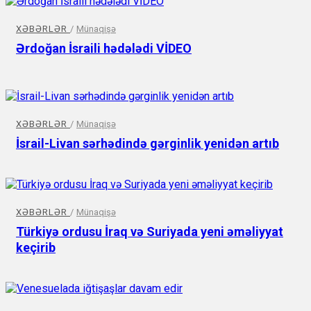
XƏBƏRLƏR
/
Münaqişə
Ərdoğan İsraili hədələdi VİDEO
XƏBƏRLƏR
/
Münaqişə
İsrail-Livan sərhədində gərginlik yenidən artıb
XƏBƏRLƏR
/
Münaqişə
Türkiyə ordusu İraq və Suriyada yeni əməliyyat
keçirib