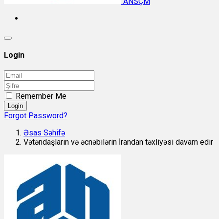
ANSÇM
Login
Remember Me
Login
Forgot Password?
Əsas Səhifə
Vətəndaşların və əcnəbilərin İrandan təxliyəsi davam edir