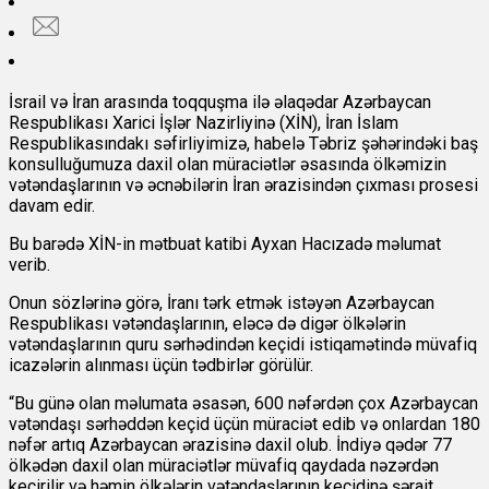
İsrail və İran arasında toqquşma ilə əlaqədar Azərbaycan
Respublikası Xarici İşlər Nazirliyinə (XİN), İran İslam
Respublikasındakı səfirliyimizə, habelə Təbriz şəhərindəki baş
konsulluğumuza daxil olan müraciətlər əsasında ölkəmizin
vətəndaşlarının və əcnəbilərin İran ərazisindən çıxması prosesi
davam edir.
Bu barədə XİN-in mətbuat katibi Ayxan Hacızadə məlumat
verib.
Onun sözlərinə görə, İranı tərk etmək istəyən Azərbaycan
Respublikası vətəndaşlarının, eləcə də digər ölkələrin
vətəndaşlarının quru sərhədindən keçidi istiqamətində müvafiq
icazələrin alınması üçün tədbirlər görülür.
“Bu günə olan məlumata əsasən, 600 nəfərdən çox Azərbaycan
vətəndaşı sərhəddən keçid üçün müraciət edib və onlardan 180
nəfər artıq Azərbaycan ərazisinə daxil olub. İndiyə qədər 77
ölkədən daxil olan müraciətlər müvafiq qaydada nəzərdən
keçirilir və həmin ölkələrin vətəndaşlarının keçidinə şərait