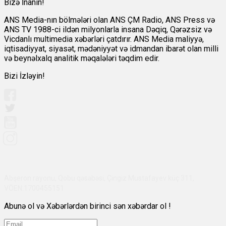
Bizə İnanın!
ANS Media-nın bölmələri olan ANS ÇM Radio, ANS Press və
ANS TV 1988-ci ildən milyonlarla insana Dəqiq, Qərəzsiz və
Vicdanlı multimedia xəbərləri çatdırır. ANS Media maliyyə,
iqtisadiyyat, siyasət, mədəniyyət və idmandan ibarət olan milli
və beynəlxalq analitik məqalələri təqdim edir.
Bizi İzləyin!
Abşeron rayonu, Qobu qəsəbəsi, Çingiz Mustafayev küç 311,
VÖEN:1700455151
Abunə ol və Xəbərlərdən birinci sən xəbərdar ol !