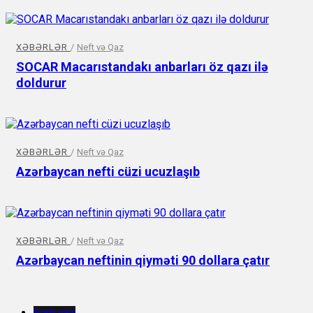
XƏBƏRLƏR
/
Neft və Qaz
SOCAR Macarıstandakı anbarları öz qazı ilə
doldurur
XƏBƏRLƏR
/
Neft və Qaz
Azərbaycan nefti cüzi ucuzlaşıb
XƏBƏRLƏR
/
Neft və Qaz
Azərbaycan neftinin qiyməti 90 dollara çatır
Şərh yaz