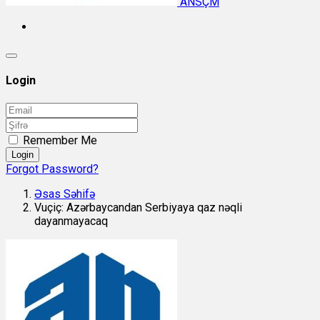
ANSÇM
Login
Remember Me
Login
Forgot Password?
Əsas Səhifə
Vuçiç: Azərbaycandan Serbiyaya qaz nəqli
dayanmayacaq