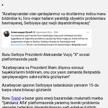
“Azərbaycandan olan qardaşlarımız və dostlarımız indicə mənə
bildirdilər ki, fors-major halların yaratdığı obyektiv problemlərə
baxmayaraq, Serbiyaya qaz nəqli dayandırılmayacaq”.
Bunu Serbiya Prezidenti Aleksandar Vuçiç "X" sosial
platformasında yazıb:
"Azərbaycana və Prezident İlham Əliyevə sonsuz
təşəkkürlərimi bildirirəm, onu çox yaxın zamanda Belqradda
qarşılayacağımı səbirsizliklə gözləyirəm".
Azərbaycan qazının Serbiyaya tədarükünün yanvarın 15-də
bərpa oluna biləcəyi gözlənilir.
Bunu
Trend
-ə bazar günü enerji bazarındakı məlumatlı mənbə
"Şahdəniz Alfa" platformasında yaranmış texniki problemlə
əlaqədar tədarükün dayandırılmasını şərh edərkən bildirib.