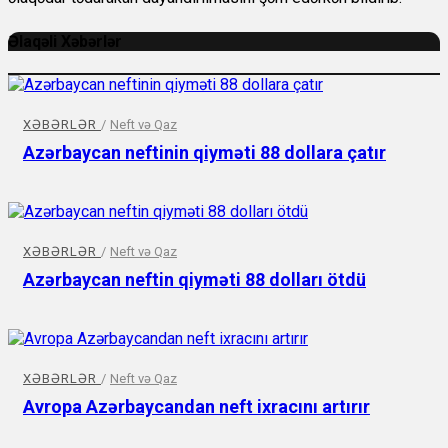
Əlaqəli Xəbərlər
XƏBƏRLƏR
/
Neft və Qaz
Azərbaycan neftinin qiyməti 88 dollara çatır
XƏBƏRLƏR
/
Neft və Qaz
Azərbaycan neftin qiyməti 88 dolları ötdü
XƏBƏRLƏR
/
Neft və Qaz
Avropa Azərbaycandan neft ixracını artırır