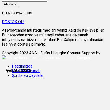
Abunə ol
Bizə Dəstək Olun!
DƏSTƏK OL!
Azərbaycanda müstəqil medianı yalnız Xalq dəstəkləyə bilər.
Bu səbəbdən azad və müstəqil xəbərlər əldə etmək
istəyirsinizsə, bizə dəstək olun! Biz Xalqın dəstəyi olmadan,
fəaliyyət göstərə bilmərik.
Copyright 2023 ANS - Bütün Hüquqlar Qorunur. Support by
Scorpion
Haqqımızda
İyul 27, 2023
İyul 28, 2023
İyul 28, 2023
İyul 28, 2023
İyul 29, 2023
Avqust 1, 2023
Məxfilik Siyasəti
Şərtlər və Qaydalar