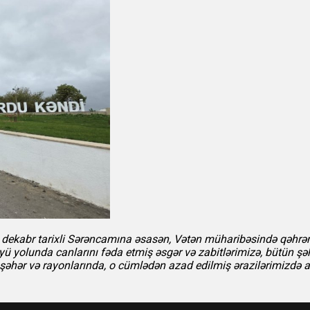
l 2 dekabr tarixli Sərəncamına əsasən, Vətən müharibəsində qə
yü yolunda canlarını fəda etmiş əsgər və zabitlərimizə, bütün şəh
ər və rayonlarında, o cümlədən azad edilmiş ərazilərimizdə anım