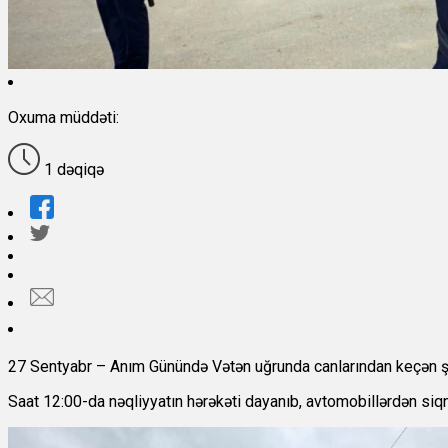
Oxuma müddəti:
1 dəqiqə
27 Sentyabr – Anım Günündə Vətən uğrunda canlarından keçən şəh
Saat 12:00-da nəqliyyatın hərəkəti dayanıb, avtomobillərdən siqnal