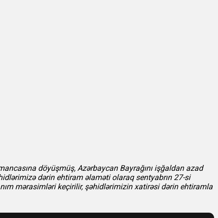
hrəmancasına döyüşmüş, Azərbaycan Bayrağını işğaldan azad
idlərimizə dərin ehtiram əlaməti olaraq sentyabrın 27-si
 mərasimləri keçirilir, şəhidlərimizin xatirəsi dərin ehtiramla