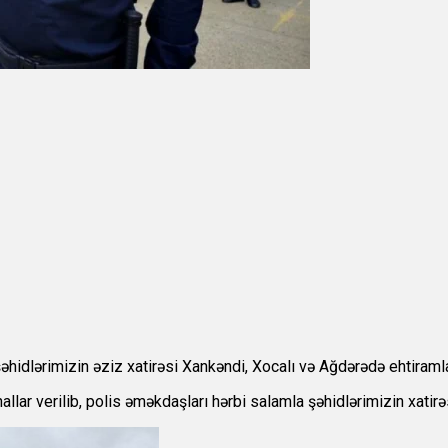
idlərimizin əziz xatirəsi Xankəndi, Xocalı və Ağdərədə ehtiramla
lar verilib, polis əməkdaşları hərbi salamla şəhidlərimizin xatirəs