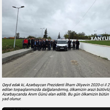
Qeyd edək ki, Azərbaycan Prezidenti İlham Əliyevin 2020-ci i
edilən torpaqlarımızda dalğalandırmış, ölkəmizin ərazi bütövlü
Azərbaycanda Anım Günü elan edilib. Bu gün ölkəmizin bütün şəh
yad olunur.
Əlaqəli Xəbərlər