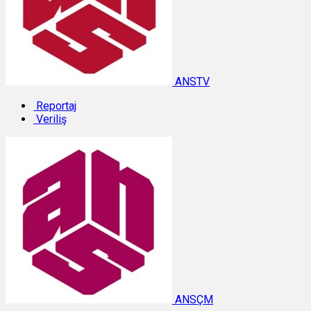
ANSTV
Reportaj
Veriliş
ANSÇM