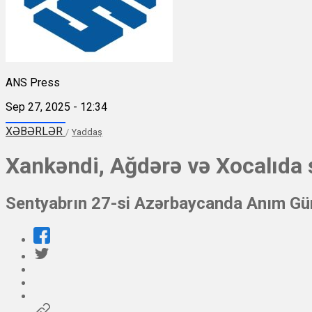
ANS Press
Sep 27, 2025 - 12:34
XƏBƏRLƏR
/
Yaddaş
Xankəndi, Ağdərə və Xocalıda şə
Sentyabrın 27-si Azərbaycanda Anım Gü