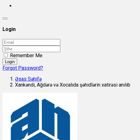
Login
Remember Me
Login
Forgot Password?
Əsas Səhifə
Xankəndi, Ağdərə və Xocalıda şəhidlərin xatirəsi anılıb