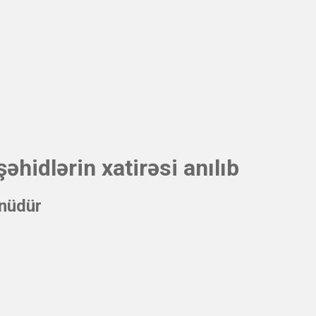
hidlərin xatirəsi anılıb
nüdür