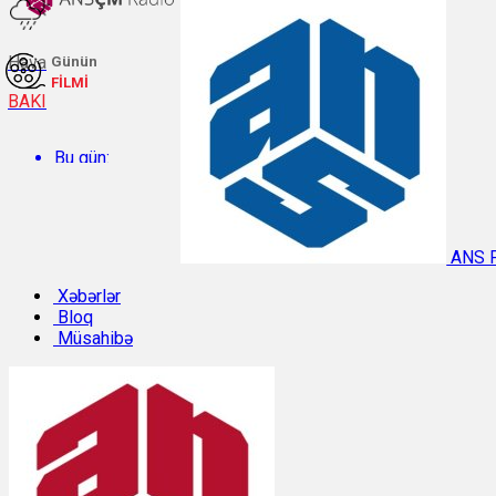
Hava
Günün
FİLMİ
BAKI
Bu gün:
Temperatur: 27.4°C. Rütubət: 63%.
ANS 
Sabah:
Xəbərlər
Bloq
Müsahibə
Temperatur: 28.6°C. Rütubət: 55%.