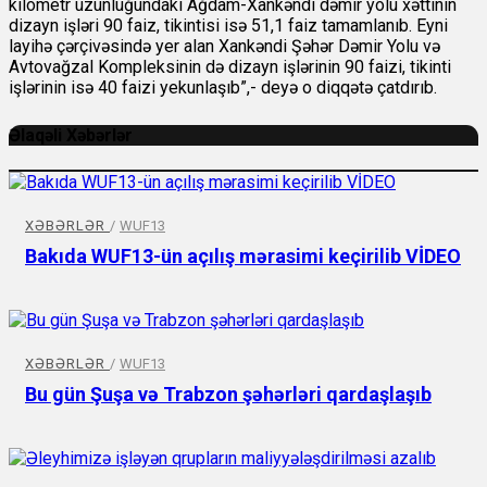
kilometr uzunluğundakı Ağdam-Xankəndi dəmir yolu xəttinin
dizayn işləri 90 faiz, tikintisi isə 51,1 faiz tamamlanıb. Eyni
layihə çərçivəsində yer alan Xankəndi Şəhər Dəmir Yolu və
Avtovağzal Kompleksinin də dizayn işlərinin 90 faizi, tikinti
işlərinin isə 40 faizi yekunlaşıb”,- deyə o diqqətə çatdırıb.
Əlaqəli Xəbərlər
XƏBƏRLƏR
/
WUF13
Bakıda WUF13-ün açılış mərasimi keçirilib VİDEO
XƏBƏRLƏR
/
WUF13
Bu gün Şuşa və Trabzon şəhərləri qardaşlaşıb