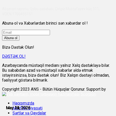
Abşeron rayonu, Qobu qəsəbəsi, Çingiz Mustafayev küç 311,
VÖEN:1700455151
Abunə ol və Xəbərlərdən birinci sən xəbərdar ol !
Abunə ol
Bizə Dəstək Olun!
DƏSTƏK OL!
Azərbaycanda müstəqil medianı yalnız Xalq dəstəkləyə bilər.
Bu səbəbdən azad və müstəqil xəbərlər əldə etmək
istəyirsinizsə, bizə dəstək olun! Biz Xalqın dəstəyi olmadan,
fəaliyyət göstərə bilmərik.
Copyright 2023 ANS - Bütün Hüquqlar Qorunur. Support by
Scorpion
Haqqımızda
May 18, 2026
May 19, 2026
May 19, 2026
May 21, 2026
May 22, 2026
May 22, 2026
Məxfilik Siyasəti
Şərtlər və Qaydalar