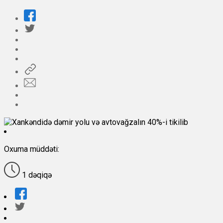
Oxuma müddəti:
1 dəqiqə