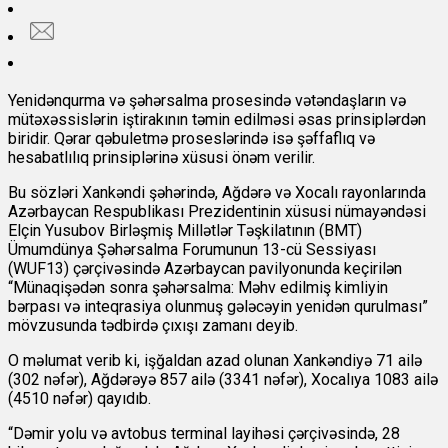
Yenidənqurma və şəhərsalma prosesində vətəndaşların və
mütəxəssislərin iştirakının təmin edilməsi əsas prinsiplərdən
biridir. Qərar qəbuletmə proseslərində isə şəffaflıq və
hesabatlılıq prinsiplərinə xüsusi önəm verilir.
Bu sözləri Xankəndi şəhərində, Ağdərə və Xocalı rayonlarında
Azərbaycan Respublikası Prezidentinin xüsusi nümayəndəsi
Elçin Yusubov Birləşmiş Millətlər Təşkilatının (BMT)
Ümumdünya Şəhərsalma Forumunun 13-cü Sessiyası
(WUF13) çərçivəsində Azərbaycan pavilyonunda keçirilən
“Münaqişədən sonra şəhərsalma: Məhv edilmiş kimliyin
bərpası və inteqrasiya olunmuş gələcəyin yenidən qurulması”
mövzusunda tədbirdə çıxışı zamanı deyib.
O məlumat verib ki, işğaldan azad olunan Xankəndiyə 71 ailə
(302 nəfər), Ağdərəyə 857 ailə (3341 nəfər), Xocalıya 1083 ailə
(4510 nəfər) qayıdıb.
“Dəmir yolu və avtobus terminal layihəsi çərçivəsində, 28