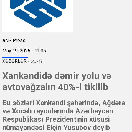
ANS Press
May 19, 2026 - 11:05
XƏBƏRLƏR
/
WUF13
Xankəndidə dəmir yolu və
avtovağzalın 40%-i tikilib
Bu sözləri Xankəndi şəhərində, Ağdərə
və Xocalı rayonlarında Azərbaycan
Respublikası Prezidentinin xüsusi
nümayəndəsi Elçin Yusubov deyib