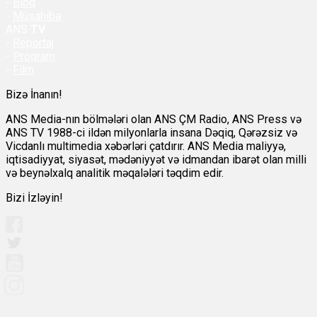
-
Bloq
-
Müsahibə
ANS
TV
-
Reportaj
-
Proqram
-
Film
Bizə İnanın!
ANS Media-nın bölmələri olan ANS ÇM Radio, ANS Press və
ANS TV 1988-ci ildən milyonlarla insana Dəqiq, Qərəzsiz və
Vicdanlı multimedia xəbərləri çatdırır. ANS Media maliyyə,
iqtisadiyyat, siyasət, mədəniyyət və idmandan ibarət olan milli
və beynəlxalq analitik məqalələri təqdim edir.
Bizi İzləyin!