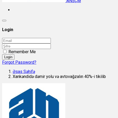
ANSÇM
Login
Remember Me
Login
Forgot Password?
Əsas Səhifə
Xankəndidə dəmir yolu və avtovağzalın 40%-i tikilib