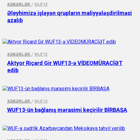
XƏBƏRLƏR
/
WUF13
Əleyhimizə işləyən qrupların maliyyələşdirilməsi
azalıb
XƏBƏRLƏR
/
WUF13
Aktyor Riçard Gir WUF13-ə VİDEOMÜRACİƏT
edib
XƏBƏRLƏR
/
WUF13
WUF13-ün bağlanış mərasimi keçirilir BİRBAŞA