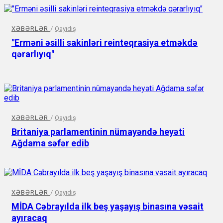
XƏBƏRLƏR
/
Qayıdış
"Erməni əsilli sakinləri reinteqrasiya etməkdə
qərarlıyıq"
XƏBƏRLƏR
/
Qayıdış
Britaniya parlamentinin nümayəndə heyəti
Ağdama səfər edib
XƏBƏRLƏR
/
Qayıdış
MİDA Cəbrayılda ilk beş yaşayış binasına vəsait
ayıracaq