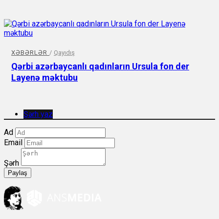
XƏBƏRLƏR
/
Qayıdış
Qərbi azərbaycanlı qadınların Ursula fon der
Layenə məktubu
Şərh yaz
Ad
Email
Şərh
Paylaş