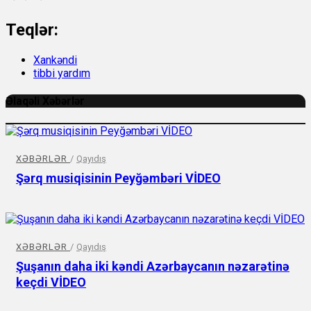
Teqlər:
Xankəndi
tibbi yardım
Əlaqəli Xəbərlər
XƏBƏRLƏR
/
Qayıdış
Şərq musiqisinin Peyğəmbəri VİDEO
XƏBƏRLƏR
/
Qayıdış
Şuşanın daha iki kəndi Azərbaycanın nəzarətinə
keçdi VİDEO