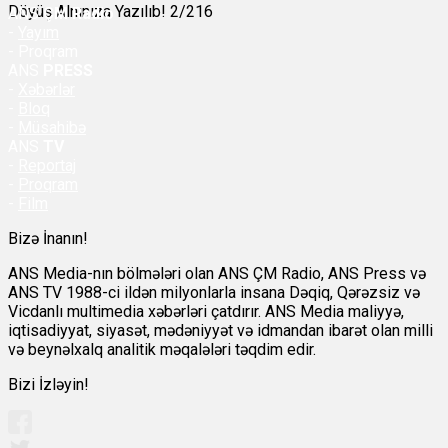
Döyüş Alnınıza Yazılıb! 2/216
ANS
ÇM Radio
-
Yayım
- Proqram
ANS
PRESS
-
Xəbərlər
-
Bloq
-
Müsahibə
ANS
TV
-
Reportaj
-
Proqram
-
Film
Bizə İnanın!
ANS Media-nın bölmələri olan ANS ÇM Radio, ANS Press və
ANS TV 1988-ci ildən milyonlarla insana Dəqiq, Qərəzsiz və
Vicdanlı multimedia xəbərləri çatdırır. ANS Media maliyyə,
iqtisadiyyat, siyasət, mədəniyyət və idmandan ibarət olan milli
və beynəlxalq analitik məqalələri təqdim edir.
Bizi İzləyin!