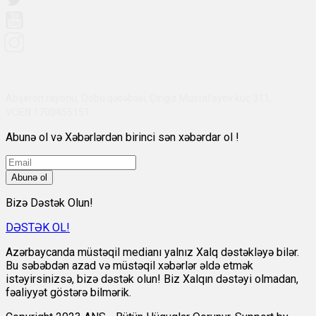
Abşeron rayonu, Qobu qəsəbəsi, Çingiz Mustafayev küç 311,
VÖEN:1700455151
Abunə ol və Xəbərlərdən birinci sən xəbərdar ol !
Abunə ol
Bizə Dəstək Olun!
DƏSTƏK OL!
Azərbaycanda müstəqil medianı yalnız Xalq dəstəkləyə bilər.
Bu səbəbdən azad və müstəqil xəbərlər əldə etmək
istəyirsinizsə, bizə dəstək olun! Biz Xalqın dəstəyi olmadan,
fəaliyyət göstərə bilmərik.