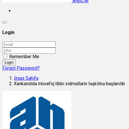
ANSÇM
Login
Remember Me
Login
Forgot Password?
Əsas Səhifə
Xankəndidə müvafiq tibbi xidmətlərin təşkilinə başlanılıb