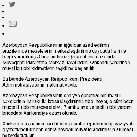
Azərbaycan Respublikasının işğaldan azad edilmiş
ərazilərində məsələlərin mərkəzləşdirilmiş qaydada həlli ilə
bağlı yaradılmış Əlaqələndirmə Qərargahının nəzdində
Müvəqqəti İdarəetmə Mərkəzi tərəfindən Xankəndi şəhərində
müvafiq tibbi xidmətlərin təşkilinə başlanılıb.
Bu barədə Azərbaycan Respublikası Prezidenti
Administrasiyasının məlumat yayıb.
Azərbaycan Respublikasının səhiyyə qurumlarının məsul
şəxslərinin iştirakı ilə ixtisaslaşdırılmış tibbi heyət, o cümlədən
müxtəlif tibb mütəxəssisləri, 7 ambulans və təcili tibbi yardım
briqadası Xankəndiyə ezam olunub.
Xankəndidə əhalinin cari tibbi və sanitar-epidemioloji vəziyyəti
qiymətləndiriləndən sonra növbəti müvafiq addımların atılması
nəzərdə tutulur.