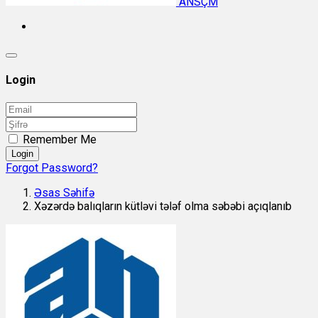
ANSÇM
Login
Remember Me
Login
Forgot Password?
Əsas Səhifə
Xəzərdə balıqların kütləvi tələf olma səbəbi açıqlanıb