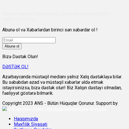
Abşeron rayonu, Qobu qəsəbəsi, Çingiz Mustafayev küç 311,
VÖEN:1700455151
Abunə ol və Xəbərlərdən birinci sən xəbərdar ol !
Abunə ol
Bizə Dəstək Olun!
DƏSTƏK OL!
Azərbaycanda müstəqil medianı yalnız Xalq dəstəkləyə bilər.
Bu səbəbdən azad və müstəqil xəbərlər əldə etmək
istəyirsinizsə, bizə dəstək olun! Biz Xalqın dəstəyi olmadan,
fəaliyyət göstərə bilmərik.
Copyright 2023 ANS - Bütün Hüquqlar Qorunur. Support by
Scorpion
Haqqımızda
Məxfilik Siyasəti