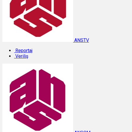
ANSTV
Reportaj
Veriliş