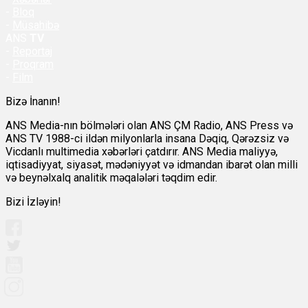
-
Bloq
-
Müsahibə
ANS
TV
-
Reportaj
-
Proqram
-
Film
Bizə İnanın!
ANS Media-nın bölmələri olan ANS ÇM Radio, ANS Press və
ANS TV 1988-ci ildən milyonlarla insana Dəqiq, Qərəzsiz və
Vicdanlı multimedia xəbərləri çatdırır. ANS Media maliyyə,
iqtisadiyyat, siyasət, mədəniyyət və idmandan ibarət olan milli
və beynəlxalq analitik məqalələri təqdim edir.
Bizi İzləyin!