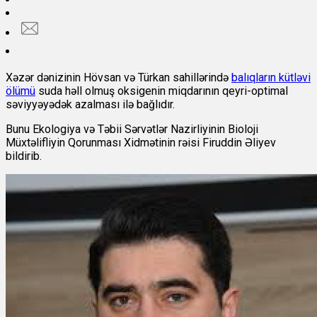
Xəzər dənizinin Hövsan və Türkan sahillərində
balıqların kütləvi
ölümü
suda həll olmuş oksigenin miqdarının qeyri-optimal
səviyyəyədək azalması ilə bağlıdır.
Bunu Ekologiya və Təbii Sərvətlər Nazirliyinin Bioloji
Müxtəlifliyin Qorunması Xidmətinin rəisi Firuddin Əliyev
bildirib.