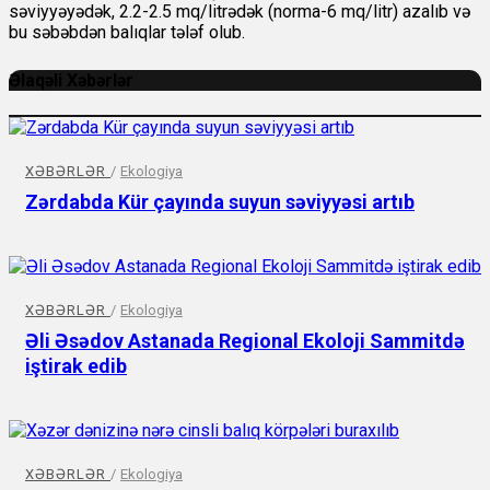
səviyyəyədək, 2.2-2.5 mq/litrədək (norma-6 mq/litr) azalıb və
bu səbəbdən balıqlar tələf olub.
Əlaqəli Xəbərlər
XƏBƏRLƏR
/
Ekologiya
Zərdabda Kür çayında suyun səviyyəsi artıb
XƏBƏRLƏR
/
Ekologiya
Əli Əsədov Astanada Regional Ekoloji Sammitdə
iştirak edib
XƏBƏRLƏR
/
Ekologiya