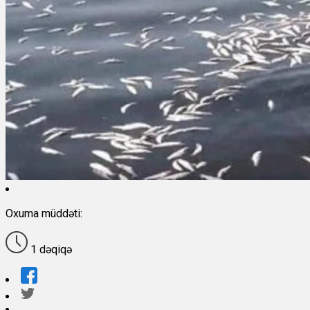
Oxuma müddəti:
1 dəqiqə