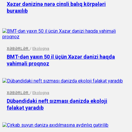
Xəzər dənizinə nərə cinsli balıq körpələri
buraxılıb
XƏBƏRLƏR
/
Ekologiya
BMT-dən yaxın 50 il üçün Xəzər dənizi haqda
vahiməli proqnoz
XƏBƏRLƏR
/
Ekologiya
Dübəndidəki neft sızması dənizdə ekoloji
fəlakət yaradıb