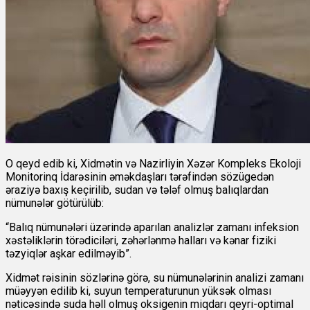
O qeyd edib ki, Xidmətin və Nazirliyin Xəzər Kompleks Ekoloji
Monitorinq İdarəsinin əməkdaşları tərəfindən sözügedən
əraziyə baxış keçirilib, sudan və tələf olmuş balıqlardan
nümunələr götürülüb:
“Balıq nümunələri üzərində aparılan analizlər zamanı infeksion
xəstəliklərin törədiciləri, zəhərlənmə halları və kənar fiziki
təzyiqlər aşkar edilməyib”.
Xidmət rəisinin sözlərinə görə, su nümunələrinin analizi zamanı
müəyyən edilib ki, suyun temperaturunun yüksək olması
nəticəsində suda həll olmuş oksigenin miqdarı qeyri-optimal