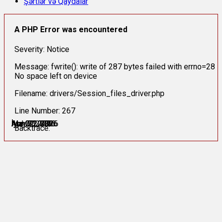
Şərtlər və Qaydalar
A PHP Error was encountered
Severity: Notice
Message: fwrite(): write of 287 bytes failed with errno=28
No space left on device
Filename: drivers/Session_files_driver.php
Line Number: 267
Apr 21, 2026
Apr 22, 2026
May 22, 2026
İyun 5, 2026
İyun 23, 2026
İyul 6, 2026
Backtrace: