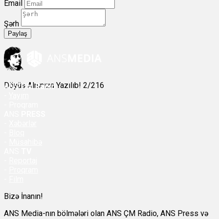
Email
Şərh
Paylaş
Döyüş Alnınıza Yazılıb! 2/216
ANS
ÇM Radio
-
Yayım
- Proqram
ANS
PRESS
-
Xəbərlər
-
Bloq
-
Müsahibə
ANS
TV
-
Reportaj
-
Proqram
-
Film
Bizə İnanın!
ANS Media-nın bölmələri olan ANS ÇM Radio, ANS Press və