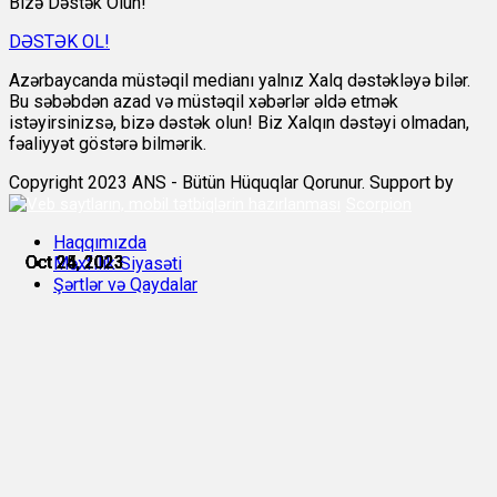
Bizə Dəstək Olun!
DƏSTƏK OL!
Azərbaycanda müstəqil medianı yalnız Xalq dəstəkləyə bilər.
Bu səbəbdən azad və müstəqil xəbərlər əldə etmək
istəyirsinizsə, bizə dəstək olun! Biz Xalqın dəstəyi olmadan,
fəaliyyət göstərə bilmərik.
Copyright 2023 ANS - Bütün Hüquqlar Qorunur. Support by
Scorpion
Haqqımızda
Oct 24, 2023
Oct 24, 2023
Oct 24, 2023
Oct 24, 2023
Oct 25, 2023
Oct 25, 2023
Məxfilik Siyasəti
Şərtlər və Qaydalar