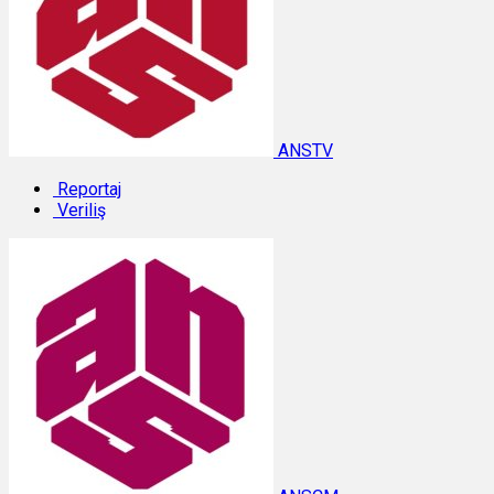
ANSTV
Reportaj
Veriliş