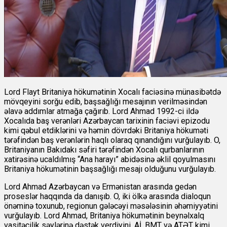
Lord Flayt Britaniya hökumətinin Xocalı faciəsinə münasibətdə
mövqeyini sorğu edib, başsağlığı mesajının verilməsindən
əlavə addımlar atmağa çağırıb. Lord Ahmad 1992-ci ildə
Xocalıda baş verənləri Azərbaycan tarixinin faciəvi epizodu
kimi qəbul etdiklərini və həmin dövrdəki Britaniya hökuməti
tərəfindən baş verənlərin haqlı olaraq qınandığını vurğulayıb. O,
Britaniyanın Bakıdakı səfiri tərəfindən Xocalı qurbanlarının
xatirəsinə ucaldılmış “Ana harayı” abidəsinə əklil qoyulmasını
Britaniya hökumətinin başsağlığı mesajı olduğunu vurğulayıb.
Lord Ahmad Azərbaycan və Ermənistan arasında gedən
proseslər haqqında da danışıb. O, iki ölkə arasında dialoqun
önəminə toxunub, regionun gələcəyi məsələsinin əhəmiyyətini
vurğulayıb. Lord Ahmad, Britaniya hökumətinin beynəlxalq
vasitəçilik səylərinə dəstək verdiyini, Aİ, BMT və ATƏT kimi