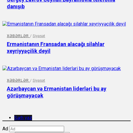
danışıb
XƏBƏRLƏR
/
Siyasət
Ermənistanın Fransadan alacağı silahlar
xeyriyyəçilik deyil
XƏBƏRLƏR
/
Siyasət
Azərbaycan və Ermənistan liderləri bu ay
görüşməyəcək
Şərh yaz
Ad