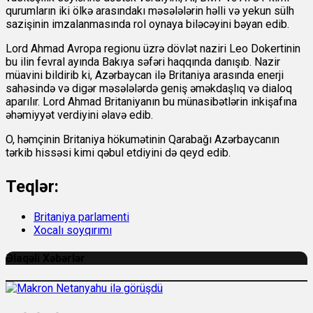
qurumların iki ölkə arasındakı məsələlərin həlli və yekun sülh
sazişinin imzalanmasında rol oynaya biləcəyini bəyan edib.
Lord Ahmad Avropa regionu üzrə dövlət naziri Leo Dokertinin
bu ilin fevral ayında Bakıya səfəri haqqında danışıb. Nazir
müavini bildirib ki, Azərbaycan ilə Britaniya arasında enerji
sahəsində və digər məsələlərdə geniş əməkdaşlıq və dialoq
aparılır. Lord Ahmad Britaniyanın bu münasibətlərin inkişafına
əhəmiyyət verdiyini əlavə edib.
O, həmçinin Britaniya hökumətinin Qarabağı Azərbaycanın
tərkib hissəsi kimi qəbul etdiyini də qeyd edib.
Teqlər:
Britaniya parlamenti
Xocalı soyqırımı
Əlaqəli Xəbərlər