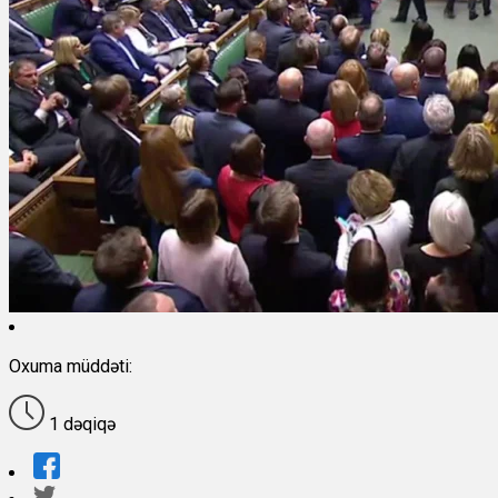
Oxuma müddəti:
1 dəqiqə