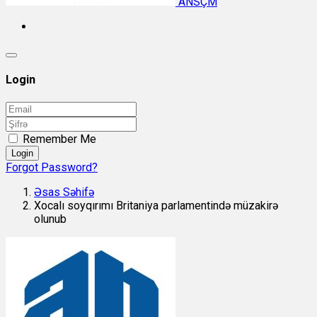
ANSÇM
Login
Remember Me
Login
Forgot Password?
Əsas Səhifə
Xocalı soyqırımı Britaniya parlamentində müzakirə
olunub