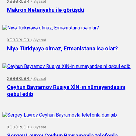
XƏBƏRLƏR
/
Siyasət
Makron Netanyahu ilə görüşdü
XƏBƏRLƏR
/
Siyasət
Niyə Türkiyəyə olmaz, Ermənistana isə olar?
XƏBƏRLƏR
/
Siyasət
Ceyhun Bayramov Rusiya XİN-in nümayəndəsini
qəbul edib
XƏBƏRLƏR
/
Siyasət
Sergey Lavrov Ceyhun Bayramovla telefonla