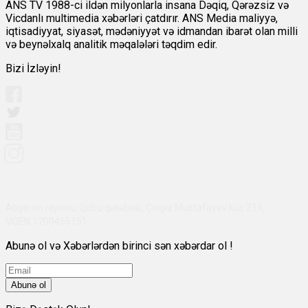
ANS TV 1988-ci ildən milyonlarla insana Dəqiq, Qərəzsiz və
Vicdanlı multimedia xəbərləri çatdırır. ANS Media maliyyə,
iqtisadiyyat, siyasət, mədəniyyət və idmandan ibarət olan milli
və beynəlxalq analitik məqalələri təqdim edir.
Bizi İzləyin!
Abşeron rayonu, Qobu qəsəbəsi, Çingiz Mustafayev küç 311,
VÖEN:1700455151
Abunə ol və Xəbərlərdən birinci sən xəbərdar ol !
Abunə ol