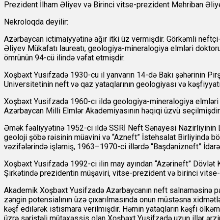
Prezident İlham Əliyev və Birinci vitse-prezident Mehriban Əliy
Nekroloqda deyilir:
Azərbaycan ictimaiyyətinə ağır itki üz vermişdir. Görkəmli neftç
Əliyev Mükafatı laureatı, geologiya-mineralogiya elmləri dokto
ömrünün 94-cü ilində vəfat etmişdir.
Xoşbəxt Yusifzadə 1930-cu il yanvarın 14-də Bakı şəhərinin Pir
Universitetinin neft və qaz yataqlarının geologiyası və kəşfiyyat
Xoşbəxt Yusifzadə 1960-cı ildə geologiya-mineralogiya elmləri ü
Azərbaycan Milli Elmlər Akademiyasının həqiqi üzvü seçilmişdir
Əmək fəaliyyətinə 1952-ci ildə SSRİ Neft Sənayesi Nazirliyinin 
geoloji şöbə rəisinin müavini və “Azneft” İstehsalat Birliyində
vəzifələrində işləmiş, 1963–1970-ci illərdə “Başdənizneft” İdarə
Xoşbəxt Yusifzadə 1992-ci ilin may ayından “Azərineft” Dövlət 
Şirkətində prezidentin müşaviri, vitse-prezident və birinci vitse
Akademik Xoşbəxt Yusifzadə Azərbaycanın neft salnaməsinə parla
zəngin potensialının üzə çıxarılmasında onun müstəsna xidmətləri v
kəşf edilərək istismara verilmişdir. Həmin yataqların kəşfi ölk
üzrə səriştəli mütəxəssis olan Xoşbəxt Yusifzadə uzun illər ərzin