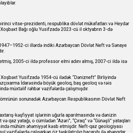
ayıblar.
irinci vitse-prezidenti, respublika dövlət mükafatları və Heydər
ü Xoşbəxt Bağı oğlu Yusifzadə 2023-cü il oktyabrın 3-də
 1947–1952-ci illərdə indiki Azərbaycan Dövlət Neft və Sənaye
ır.
tmiş, 2005-ci ildə professor elmi adını almış, 2007-ci ildə isə
n Xoşbəxt Yusifzadə 1954-cü ilədək “Dənizneft” Birliyində
 Qazçıxarma İdarəsində böyük geoloq, baş geoloq və rəis
ndə müxtəlif rəhbər vəzifələrdə çalışmışdır.
dan ömrünün sonunadək Azərbaycan Respublikasının Dövlət Neft
arış-kəşfiyyat işlərinin uğurla aparılmasında və dənizin
t və qaz yatağı, o cümlədən “Azəri”, “Çıraq” və “Günəşli” yataqları
lməsində mühüm əhəmiyyət kəsb etmişdir. Neft-qaz geologiyası
l vəzifələrdə çalışarkən öz təşkilatçılıq bacarığı ilə ahəngdar