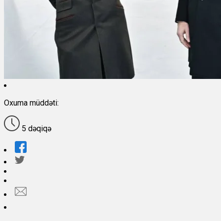
Oxuma müddəti:
5 dəqiqə