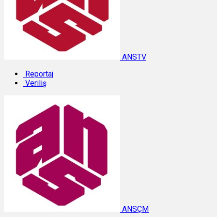
ANSTV
Reportaj
Veriliş
ANSÇM