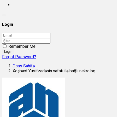
Login
Remember Me
Login
Forgot Password?
Əsas Səhifə
Xoşbəxt Yusifzadənin vəfatı ilə bağlı nekroloq