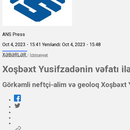
ANS Press
Oct 4, 2023 - 15:41
Yeniləndi: Oct 4, 2023 - 15:48
XƏBƏRLƏR
/
İctimaiyyət
Xoşbəxt Yusifzadənin vəfatı il
Görkəmli neftçi-alim və geoloq Xoşbəxt 