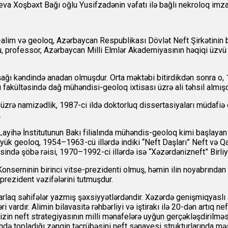
eva Xoşbəxt Bağı oğlu Yusifzadənin vəfatı ilə bağlı nekroloq imzal
i-alim və geoloq, Azərbaycan Respublikası Dövlət Neft Şirkətinin b
ru, professor, Azərbaycan Milli Elmlər Akademiyasının həqiqi üzv
şağı kəndində anadan olmuşdur. Orta məktəbi bitirdikdən sonra o,
ı fakültəsində dağ mühəndisi-geoloq ixtisası üzrə ali təhsil almışd
zrə namizədlik, 1987-ci ildə doktorluq dissertasiyaları müdafiə e
.
Layihə İnstitutunun Bakı filialında mühəndis-geoloq kimi başlaya
 böyük geoloq, 1954–1963-cü illərdə indiki “Neft Daşları” Neft və
sində şöbə rəisi, 1970–1992-ci illərdə isə “Xəzərdənizneft” Birliyi
Konserninin birinci vitse-prezidenti olmuş, həmin ilin noyabrın
-prezident vəzifələrini tutmuşdur.
q səhifələr yazmış şəxsiyyətlərdəndir. Xəzərdə genişmiqyaslı axt
ardır. Alimin bilavasitə rəhbərliyi və iştirakı ilə 20-dən artıq nef
əmizin neft strategiyasının milli mənafelərə uyğun gerçəkləşdiri
də topladığı zəngin təcrübəsini neft sənayesi strukturlarında məsu