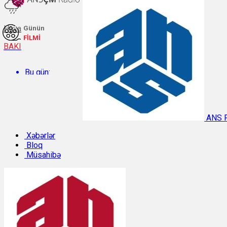
Hava
Günün
FİLMİ
BAKI
Bu gün:
Temperatur: 32.3°C. Rütubət: 38%.
ANS 
Sabah:
Xəbərlər
Bloq
Müsahibə
Temperatur: 31.1°C. Rütubət: 42%.