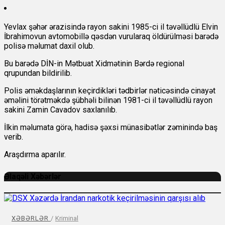
Yevlax şəhər ərazisində rayon sakini 1985-ci il təvəllüdlü Elvin
İbrahimovun avtomobillə qəsdən vurularaq öldürülməsi barədə
polisə məlumat daxil olub.
Bu barədə DİN-in Mətbuat Xidmətinin Bərdə regional
qrupundan bildirilib.
Polis əməkdaşlarının keçirdikləri tədbirlər nəticəsində cinayət
əməlini törətməkdə şübhəli bilinən 1981-ci il təvəllüdlü rayon
sakini Zamin Cavadov saxlanılıb.
İlkin məlumata görə, hadisə şəxsi münasibətlər zəminində baş
verib.
Araşdırma aparılır.
Əlaqəli Xəbərlər
XƏBƏRLƏR
/
Kriminal