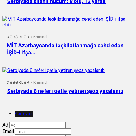
Serbiyada silahlı hücum: 8 ölü, 13 yaralı
XƏBƏRLƏR
/
Kriminal
MİT Azərbaycanda təşkilatlanmağa cəhd edən
İŞİD-i ifşa...
XƏBƏRLƏR
/
Kriminal
Serbiyada 8 nəfəri qətlə yetirən şəxs yaxalanıb
Şərh yaz
Ad
Email