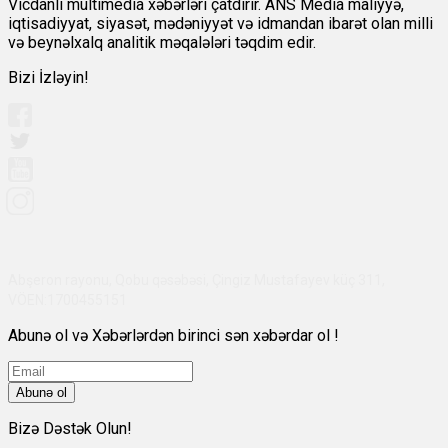
Vicdanlı multimedia xəbərləri çatdırır. ANS Media maliyyə,
iqtisadiyyat, siyasət, mədəniyyət və idmandan ibarət olan milli
və beynəlxalq analitik məqalələri təqdim edir.
Bizi İzləyin!
Abşeron rayonu, Qobu qəsəbəsi, Çingiz Mustafayev küç 311,
VÖEN:1700455151
Abunə ol və Xəbərlərdən birinci sən xəbərdar ol !
Abunə ol
Bizə Dəstək Olun!