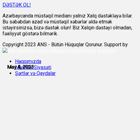
DƏSTƏK OL!
Azərbaycanda müstəqil medianı yalnız Xalq dəstəkləyə bilər.
Bu səbəbdən azad və müstəqil xəbərlər əldə etmək
istəyirsinizsə, bizə dəstək olun! Biz Xalqın dəstəyi olmadan,
fəaliyyət göstərə bilmərik.
Copyright 2023 ANS - Bütün Hüquqlar Qorunur. Support by
Scorpion
Haqqımızda
May 4, 2023
May 4, 2023
May 4, 2023
May 5, 2023
May 5, 2023
May 5, 2023
Məxfilik Siyasəti
Şərtlər və Qaydalar