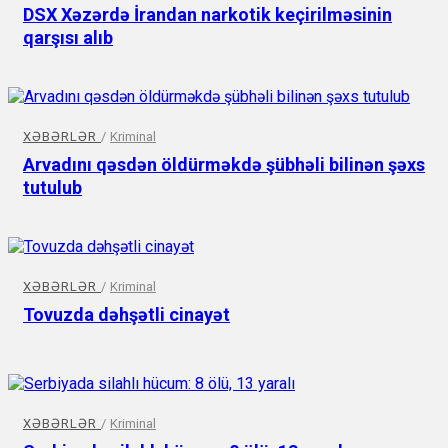
DSX Xəzərdə İrandan narkotik keçirilməsinin
qarşısı alıb
XƏBƏRLƏR
/
Kriminal
Arvadını qəsdən öldürməkdə şübhəli bilinən şəxs
tutulub
XƏBƏRLƏR
/
Kriminal
Tovuzda dəhşətli cinayət
XƏBƏRLƏR
/
Kriminal