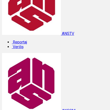
ANSTV
Reportaj
Veriliş