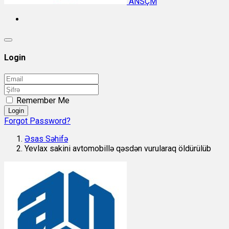
ANSÇM
Login
Remember Me
Login
Forgot Password?
Əsas Səhifə
Yevlax sakini avtomobillə qəsdən vurularaq öldürülüb