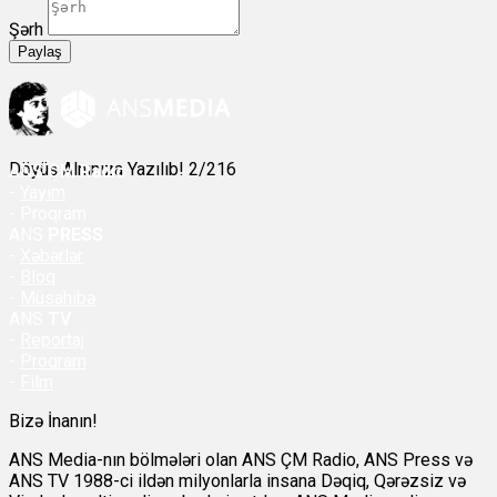
Şərh
Paylaş
Döyüş Alnınıza Yazılıb! 2/216
ANS
ÇM Radio
-
Yayım
- Proqram
ANS
PRESS
-
Xəbərlər
-
Bloq
-
Müsahibə
ANS
TV
-
Reportaj
-
Proqram
-
Film
Bizə İnanın!
ANS Media-nın bölmələri olan ANS ÇM Radio, ANS Press və
ANS TV 1988-ci ildən milyonlarla insana Dəqiq, Qərəzsiz və