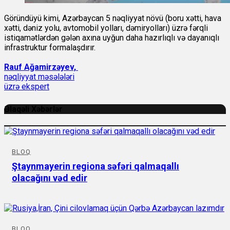
Göründüyü kimi, Azərbaycan 5 nəqliyyat növü (boru xətti, hava
xətti, dəniz yolu, avtomobil yolları, dəmiryolları) üzrə fərqli
istiqamətlərdən gələn axına uyğun daha hazırlıqlı və dayanıqlı
infrastruktur formalaşdırır.
Rauf Ağamirzəyev,
nəqliyyat məsələləri
üzrə ekspert
Əlaqəli Xəbərlər
BLOQ
Ştaynmayerin regiona səfəri qalmaqallı
olacağını vəd edir
BLOQ