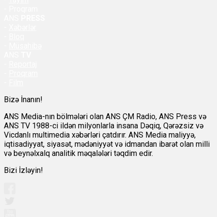
- Proqram
ANS
PRESS
-
Xəbərlər
-
Bloq
-
Müsahibə
ANS
TV
-
Reportaj
-
Proqram
-
Film
Bizə İnanın!
ANS Media-nın bölmələri olan ANS ÇM Radio, ANS Press və
ANS TV 1988-ci ildən milyonlarla insana Dəqiq, Qərəzsiz və
Vicdanlı multimedia xəbərləri çatdırır. ANS Media maliyyə,
iqtisadiyyat, siyasət, mədəniyyət və idmandan ibarət olan milli
və beynəlxalq analitik məqalələri təqdim edir.
Bizi İzləyin!