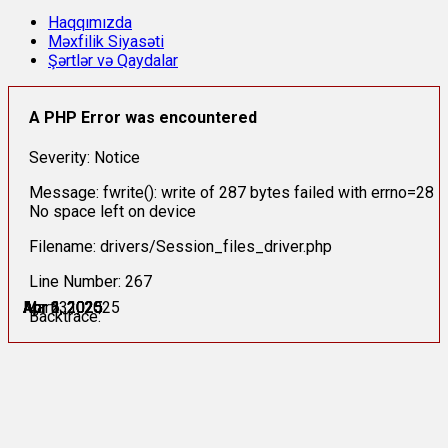
Haqqımızda
Məxfilik Siyasəti
Şərtlər və Qaydalar
A PHP Error was encountered
Severity: Notice
Message: fwrite(): write of 287 bytes failed with errno=28
No space left on device
Filename: drivers/Session_files_driver.php
Line Number: 267
Mart 31, 2025
Apr 1, 2025
Apr 1, 2025
Apr 2, 2025
Apr 3, 2025
Apr 6, 2025
Backtrace: