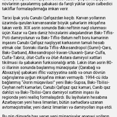
növlərinin şaxələnmiş şəbəkəsi də fərqli yüklər üçün cəlbedici
təkliflər formalaşdırmağa imkan verir.
Tarixi İpək yolu Cənubi Qafqazdan keçib. Karvan yollarının
üzərində qurulan karvansaralar böyük şəhərlərin inkişafına
təkan verib. XIX əsrin sonunda Bakı neftinin nəql olunması
üçün Xəzər və Qara dəniz hövzələrini əlaqələndirən Bakı-Tiflis-
Poti dəmiryolunun və Bakı-Tiflis-Batum neft boru kəmərinin
inşasını Cənubi Qafqaz nəqliyyat karkasının təməli hesab
etmək olar. Sonrakı illərdə Tiflis-Alkesandropol (Gumri)-Qars,
Bakı-Dərbənd, Alkesandropol-İrəvan-Uluxanlı-Şərur-Culfa,
Culfa-Təbriz, Ələt-Culfa və Ələt-Astara dəmiryol xəttləri
tikilməsi ilə şəbəkənin funksionalığı artıb. Lakin ötən əsrin 80-
ci illərinin sonunda başlanmış münaqişələr (Qarabağ və
Abxaziya) şəbəkəni ifllic vəziyyətinə salıb və onun dövrün
cağırışlarına uyğun inkişafına imkan verməyib. 1994-cü ildə
bağlanmış “Əsrin müqaviləsi” yeni Bakı-Supsa, Bakı-Tbilisi-
Ceyhan neft kəmərləri, Cənubi Qafqaz qaz kəməri, Cənib qaz
dəhlizi və Bakı-Tbilisi-Qars dəmiryol xəttinin inşası ilə
regionda yeni reallıq formalaşdırdı. Bu layihələrin hesabına
Azərbaycan yeni hava limanları, bütün sərhədlərə uzanan
avtomaqistrallar, yeni dəniz limanları və dəmiryolları inşa etdi.
Bu gün dünyada baş verən yeni münaqişələr ənənəvi yolların