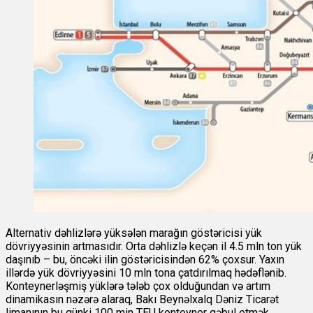
Alternativ dəhlizlərə yüksələn marağın göstəricisi yük
dövriyyəsinin artmasıdır. Orta dəhlizlə keçən il 4.5 mln ton yük
daşınıb – bu, öncəki ilin göstəricisindən 62% çoxsur. Yaxın
illərdə yük dövriyyəsini 10 mln tona çatdırılmaq hədəflənib.
Konteynerləşmiş yüklərə tələb çox olduğundan və artım
dinamikasın nəzərə alaraq, Bakı Beynəlxalq Dəniz Ticarət
limanının bu günki 100 min TEU konteyner qəbul etmək