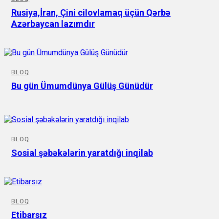
Rusiya,İran, Çini cilovlamaq üçün Qərbə
Azərbaycan lazımdır
BLOQ
Bu gün Ümumdünya Gülüş Günüdür
BLOQ
Sosial şəbəkələrin yaratdığı inqilab
BLOQ
Etibarsız