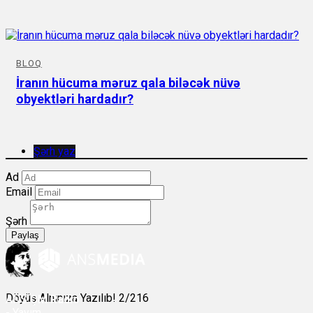
BLOQ
İranın hücuma məruz qala biləcək nüvə
obyektləri hardadır?
Şərh yaz
Ad
Email
Şərh
Paylaş
Döyüş Alnınıza Yazılıb! 2/216
ANS
ÇM Radio
-
Yayım