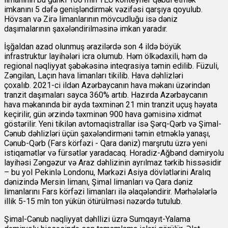
imkanını 5 dəfə genişləndirmək vəzifəsi qarşıya qoyulub.
Hövsan və Zirə limanlarının mövcudluğu isə dəniz
daşımalarının şaxələndirilməsinə imkan yaradır.
İşğaldan azad olunmuş ərazilərdə son 4 ildə böyük
infrastruktur layihələri icra olumub. Həm ölkədaxili, həm də
regional nəqliyyat şəbəkəsinə inteqrasiya təmin edilib. Füzuli,
Zəngilan, Laçın hava limanları tikilib. Hava dəhlizləri
çoxalıb.
2021-ci ildən Azərbaycanın hava məkanı üzərindən
tranzit daşımaları sayca 360% artıb. Hazırda Azərbaycanın
hava məkanında bir ayda təxminən 21 min tranzit uçuş həyata
keçirilir, gün ərzində təxminən 900 hava gəmisinə xidmət
göstərilir. Yeni tikilən avtomaqistrallar isə Şərq-Qərb və Şimal-
Cənub dəhlizləri üçün şaxələndirməni təmin etməklə yanaşı,
Cənub-Qərb (Fars körfəzi - Qara dəniz) marşrutu üzrə yeni
istiqamətlər və fürsətlər yaradacaq. Horadiz-Ağbənd dəmiryolu
layihəsi Zəngəzur və Araz dəhlizinin ayrılmaz tərkib hissəsidir
– bu yol Pekinlə Londonu, Mərkəzi Asiya dövlətlərini Aralıq
dənizində Mersin limanı, Şimal limanları və Qara dəniz
limanlarını Fars körfəzi limanları ilə əlaqələndirir. Mərhələlərlə
illik 5-15 mln ton yükün ötürülməsi nəzərdə tutulub.
Şimal-Cənub nəqliyyat dəhllizi üzrə Sumqayıt-Yalama