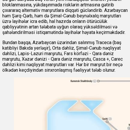
bloklanmasına, yükdaşınmada risklərin artmasına gətirib
çıxararaq alternativ marşrutlara diqqəti gücləndirib. Azərbaycan
həm Şərq-Qərb, həm də Şimal-Cənub beynəlxalq marşrutları
üzrə layihələr icra edib, hal hazırda onların ötürücülük
qabliyyətinin artan tələbata uyğun olaraq yüksəldilməsi və
şahələndirilməsi istiqamətində layihələr həyata keçirməkdədir.
Bundan başqa, Azərbaycan üzərindən salınmış Traceca (baş
katibliyi Bakıda yerləşir), Orta dəhliz, Şimal-Cənub nəqliyyat
dəhlizi, Lapis-Lazuri marşrutu, Fars körfəzi - Qara dəniz
marşrutu, Xəzər dənizi - Qara dəniz marşrutu, Casca +, Carec
dəhlizi kimi nəqliyyat marşrutları var. Hər bir marşrut bir neçə
ölkədən keçdiyindən sinxronlaşmış fəaliyyət tələb olunur.