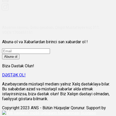
Abşeron rayonu, Qobu qəsəbəsi, Çingiz Mustafayev küç 311,
VÖEN:1700455151
Abunə ol və Xəbərlərdən birinci sən xəbərdar ol !
Abunə ol
Bizə Dəstək Olun!
DƏSTƏK OL!
Azərbaycanda müstəqil medianı yalnız Xalq dəstəkləyə bilər.
Bu səbəbdən azad və müstəqil xəbərlər əldə etmək
istəyirsinizsə, bizə dəstək olun! Biz Xalqın dəstəyi olmadan,
fəaliyyət göstərə bilmərik.
Copyright 2023 ANS - Bütün Hüquqlar Qorunur. Support by
Scorpion