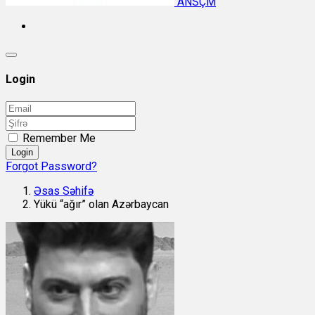
ANSÇM
Login
Remember Me
Login
Forgot Password?
Əsas Səhifə
Yükü “ağır” olan Azərbaycan