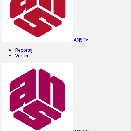
ANSTV
Reportaj
Veriliş