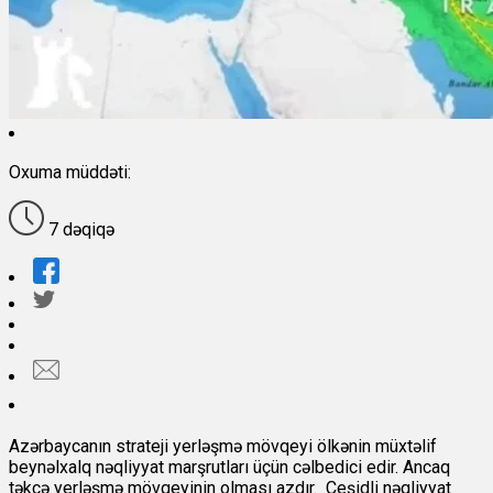
Oxuma müddəti:
7 dəqiqə
Azərbaycanın strateji yerləşmə mövqeyi ölkənin müxtəlif
beynəlxalq nəqliyyat marşrutları üçün cəlbedici edir. Ancaq
təkcə yerləşmə mövqeyinin olması azdır. Çeşidli nəqliyyat