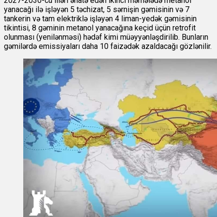
2027-2030-cu illəri əhatə edən ikinci mərhələdə metanol
yanacağı ilə işləyən 5 təchizat, 5 sərnişin gəmisinin və 7
tankerin və tam elektriklə işləyən 4 liman-yedək gəmisinin
tikintisi, 8 gəminin metanol yanacağına keçid üçün retrofit
olunması (yenilənməsi) hədəf kimi müəyyənləşdirilib. Bunların
gəmilərdə emissiyaları daha 10 faizədək azaldacağı gözlənilir.