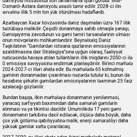
dəmiryolu hissəsində son tamamlama işləri görülür. Ələt-
Osmanlı-Astara dəmiryolu əsaslı təmir edilir. 2028-ci ilin
əvvəlinə illik 5 mln ton yük ötürülməsi hədəflənib.
Azərbaycan Xəzər hövzəsində dəniz daşımaları üzrə 167 illik
təcrübəyə malikdir. Çeşidli donanmaya sahib olmaqla yanaşı,
Gəmiqayırma zavodunun və gəmi təmiri tərsanələrinin olması
onun mövqelərini möhkəmləndirir.
Beynəlxalq Dəniz
Təşkilatının “Gəmilərdən istixana qazlarının emissiyalarının
azaldılmasına dair Strategiya”sına uyğun olaraq, fəaliyyət
nəticəsində havaya atılan tullantıların illik miqdarını 2050-ci ilə
0 emissiya səviyyəsinə endirmək planlaşdırılır. Birinci mərhələ
2024-2027-ci illəri əhatə edir. Bu mərhələdə 65 köhnəlmiş
gəminin donanmadan çıxarılması nəzərdə tutulur ki, bunun da
hesabına şirkətin gəmilərdən emissiyalarının təxminən 25 faiz
azalacağı gözlənilir.
Bundan başqa, ilkin mərhələyə donanmanın yenilənməsi,
yanacaq sərfiyyatı baxımından daha səmərəli gəmilərin
alınması və ya tikintisi daxildir. Ümumilikdə 17 yeni gəmi
donanmanın tərkibinə daxil ediləcək, ölçücə daha böyük, daha
çox yük götürmə qabiliyyətinə malik, enerji səmərəliliyi daha
yüksək gəmilər xəttə çıxarılacaq.