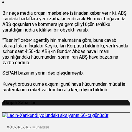
Bir neçə media orqanı mənbələrə istinadən xəbər verir ki, ABŞ
İrandakı hədəflərə yeni zərbələr endirərək Hörmüz boğazında
ABŞ qoşunları və kommersiya gəmiçiliyi üçün təhlükə
yaratdığını iddia etdikləri bir obyekti vurub.
"Tasnim" xəbər agentliyinin məlumatına görə, buna cavab
olaraq İslam İnqilabı Keşikçiləri Korpusu bildirib ki, yerli vaxtla
səhər saat 4:50-də ABŞ-ın Bəndər Abbas hava limanı
yaxınlığındakı hücumundan sonra İran ABŞ hava bazasına
zərbə endirib.
SEPAH bazanın yerini dəqiqləşdirməyib.
Küveyt ordusu cümə axşamı günü hava hücumundan müdafiə
sistemlərinin raket və dronları ələ keçirdiyini bildirib.
Əlaqəli Xəbərlər
XƏBƏRLƏR
/
Münaqişə