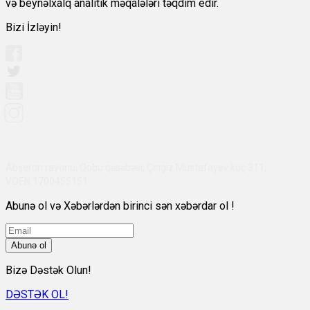
və beynəlxalq analitik məqalələri təqdim edir.
Bizi İzləyin!
Abşeron rayonu, Qobu qəsəbəsi, Çingiz Mustafayev küç 311,
VÖEN:1700455151
Abunə ol və Xəbərlərdən birinci sən xəbərdar ol !
Abunə ol
Bizə Dəstək Olun!
DƏSTƏK OL!