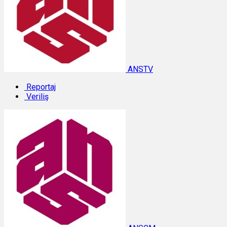
ANSTV
Reportaj
Veriliş