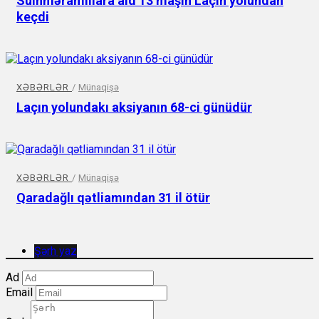
Sülhməramlılara aid 13 maşın Laçın yolundan
keçdi
XƏBƏRLƏR
/
Münaqişə
Laçın yolundakı aksiyanın 68-ci günüdür
XƏBƏRLƏR
/
Münaqişə
Qaradağlı qətliamından 31 il ötür
Şərh yaz
Ad
Email