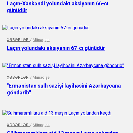
Laçın-Xankəndi yolundakı aksiyanın 66-cı
günüdür
XƏBƏRLƏR
/
Münaqişə
Laçın yolundakı aksiyanın 67-ci günüdür
XƏBƏRLƏR
/
Münaqişə
"Ermənistan sülh sazişi layihəsini Azərbaycana
göndərib"
XƏBƏRLƏR
/
Münaqişə