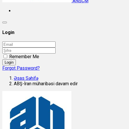
ANSÇM
Login
Remember Me
Login
Forgot Password?
Əsas Səhifə
ABŞ-İran müharibəsi davam edir