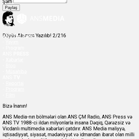
Şərh
Paylaş
Döyüş Alnınıza Yazılıb! 2/216
ANS
ÇM Radio
-
Yayım
- Proqram
ANS
PRESS
-
Xəbərlər
-
Bloq
-
Müsahibə
ANS
TV
-
Reportaj
-
Proqram
-
Film
Bizə İnanın!
ANS Media-nın bölmələri olan ANS ÇM Radio, ANS Press və
ANS TV 1988-ci ildən milyonlarla insana Dəqiq, Qərəzsiz və
Vicdanlı multimedia xəbərləri çatdırır. ANS Media maliyyə,
iqtisadiyyat, siyasət, mədəniyyət və idmandan ibarət olan milli