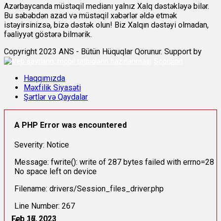
Azərbaycanda müstəqil medianı yalnız Xalq dəstəkləyə bilər.
Bu səbəbdən azad və müstəqil xəbərlər əldə etmək
istəyirsinizsə, bizə dəstək olun! Biz Xalqın dəstəyi olmadan,
fəaliyyət göstərə bilmərik.
Copyright 2023 ANS - Bütün Hüquqlar Qorunur. Support by
Scorpion
Haqqımızda
Məxfilik Siyasəti
Şərtlər və Qaydalar
A PHP Error was encountered
Severity: Notice
Message: fwrite(): write of 287 bytes failed with errno=28
No space left on device
Filename: drivers/Session_files_driver.php
Line Number: 267
Feb 15, 2023
Feb 16, 2023
Feb 16, 2023
Feb 16, 2023
Feb 17, 2023
Feb 17, 2023