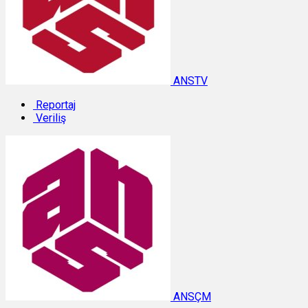
ANSTV
Reportaj
Veriliş
ANSÇM