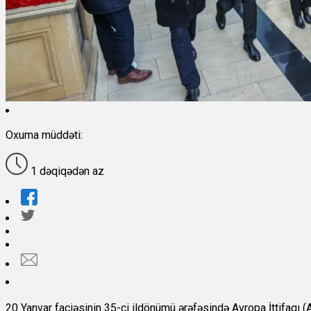
Oxuma müddəti:
1 dəqiqədən az
20 Yanvar faciəsinin 35-ci ildönümü ərəfəsində Avropa İttifaqı (Aİ