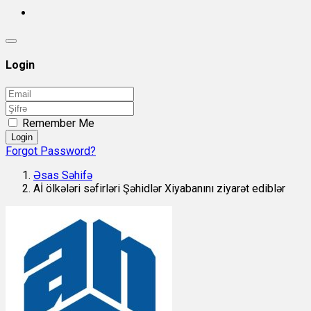
Login
Remember Me
Login
Forgot Password?
Əsas Səhifə
Aİ ölkələri səfirləri Şəhidlər Xiyabanını ziyarət ediblər