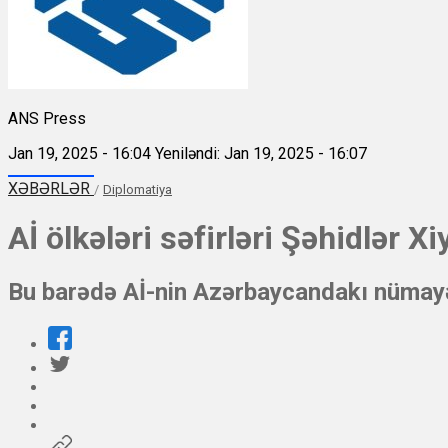
ANS Press
Jan 19, 2025 - 16:04
Yeniləndi: Jan 19, 2025 - 16:07
XƏBƏRLƏR
/
Diplomatiya
Aİ ölkələri səfirləri Şəhidlər X
Bu barədə Aİ-nin Azərbaycandakı nümayən