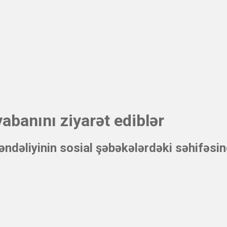
iyabanını ziyarət ediblər
dəliyinin sosial şəbəkələrdəki səhifəsin