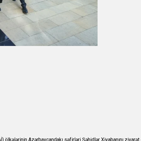
) ölkələrinin Azərbaycandakı səfirləri Şəhidlər Xiyabanını ziyarət 