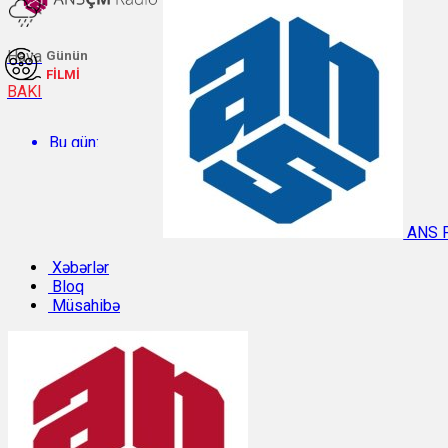
Hava
Günün
FİLMİ
BAKI
Bu gün:
Temperatur: 27°C. Rütubət: 61%.
ANS 
Sabah:
Xəbərlər
Bloq
Müsahibə
Temperatur: 29.8°C. Rütubət: 49%.