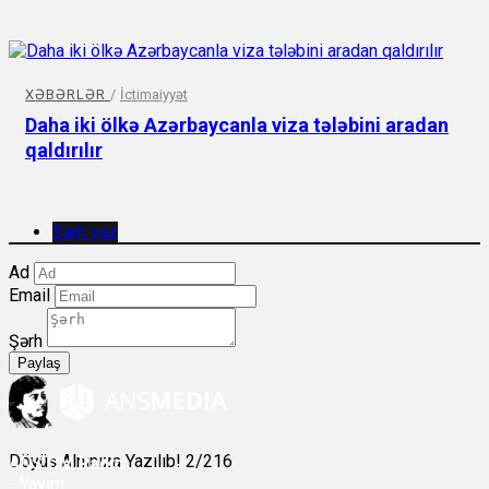
XƏBƏRLƏR
/
İctimaiyyət
Daha iki ölkə Azərbaycanla viza tələbini aradan
qaldırılır
Şərh yaz
Ad
Email
Şərh
Paylaş
Döyüş Alnınıza Yazılıb! 2/216
ANS
ÇM Radio
-
Yayım