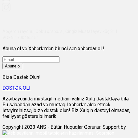
Abşeron rayonu, Qobu qəsəbəsi, Çingiz Mustafayev küç 311,
VÖEN:1700455151
Abunə ol və Xəbərlərdən birinci sən xəbərdar ol !
Abunə ol
Bizə Dəstək Olun!
DƏSTƏK OL!
Azərbaycanda müstəqil medianı yalnız Xalq dəstəkləyə bilər.
Bu səbəbdən azad və müstəqil xəbərlər əldə etmək
istəyirsinizsə, bizə dəstək olun! Biz Xalqın dəstəyi olmadan,
fəaliyyət göstərə bilmərik.
Copyright 2023 ANS - Bütün Hüquqlar Qorunur. Support by
Scorpion