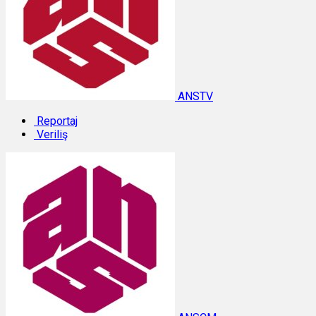
ANSTV
Reportaj
Veriliş