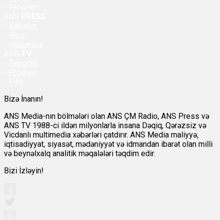
- Proqram
ANS
PRESS
-
Xəbərlər
-
Bloq
-
Müsahibə
ANS
TV
-
Reportaj
-
Proqram
-
Film
Bizə İnanın!
ANS Media-nın bölmələri olan ANS ÇM Radio, ANS Press və
ANS TV 1988-ci ildən milyonlarla insana Dəqiq, Qərəzsiz və
Vicdanlı multimedia xəbərləri çatdırır. ANS Media maliyyə,
iqtisadiyyat, siyasət, mədəniyyət və idmandan ibarət olan milli
və beynəlxalq analitik məqalələri təqdim edir.
Bizi İzləyin!