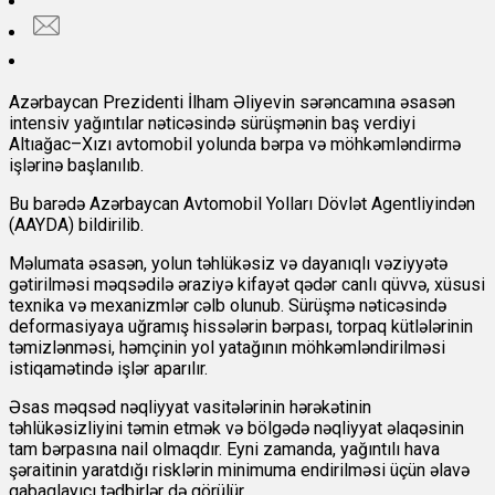
Azərbaycan Prezidenti İlham Əliyevin sərəncamına əsasən
intensiv yağıntılar nəticəsində sürüşmənin baş verdiyi
Altıağac–Xızı avtomobil yolunda bərpa və möhkəmləndirmə
işlərinə başlanılıb.
Bu barədə
Azərbaycan Avtomobil Yolları Dövlət Agentliyindən
(AAYDA) bildirilib.
Məlumata əsasən, yolun təhlükəsiz və dayanıqlı vəziyyətə
gətirilməsi məqsədilə əraziyə kifayət qədər canlı qüvvə, xüsusi
texnika və mexanizmlər cəlb olunub. Sürüşmə nəticəsində
deformasiyaya uğramış hissələrin bərpası, torpaq kütlələrinin
təmizlənməsi, həmçinin yol yatağının möhkəmləndirilməsi
istiqamətində işlər aparılır.
Əsas məqsəd nəqliyyat vasitələrinin hərəkətinin
təhlükəsizliyini təmin etmək və bölgədə nəqliyyat əlaqəsinin
tam bərpasına nail olmaqdır. Eyni zamanda, yağıntılı hava
şəraitinin yaratdığı risklərin minimuma endirilməsi üçün əlavə
qabaqlayıcı tədbirlər də görülür.