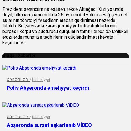
Prezident sərəncamına əsasən, təkcə Altıağac–Xızı yolunda
deyil, ölkə üzrə ümumilikdə 25 avtomobil yolunda yağış və sel
sularının törətdiyi fəsadların aradan qaldırılması nəzərdə
tutulub. Bu çərçivədə zərər görmüş yol infrastrukturlarının
bərpası, körpü və suötürücü qurğuların təmiri, eləcə də təhlükəli
ərazilərdə mühafizə tədbirlərinin gücləndirilməsi həyata
keçiriləcək.
Əlaqəli Xəbərlər
XƏBƏRLƏR
/
İctimaiyyət
Polis Abşeronda əməliyyat keçirdi
XƏBƏRLƏR
/
İctimaiyyət
Abşeronda sursat aşkarlanıb VİDEO