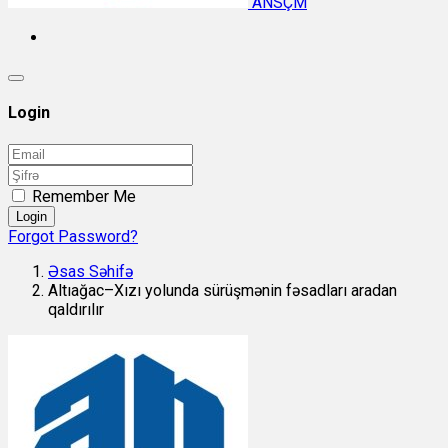
ANSÇM
Login
Remember Me
Login
Forgot Password?
Əsas Səhifə
Altıağac–Xızı yolunda sürüşmənin fəsadları aradan
qaldırılır