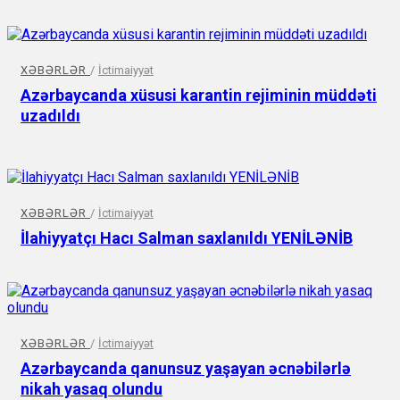
XƏBƏRLƏR
/
İctimaiyyət
Azərbaycanda xüsusi karantin rejiminin müddəti
uzadıldı
XƏBƏRLƏR
/
İctimaiyyət
İlahiyyatçı Hacı Salman saxlanıldı YENİLƏNİB
XƏBƏRLƏR
/
İctimaiyyət
Azərbaycanda qanunsuz yaşayan əcnəbilərlə
nikah yasaq olundu