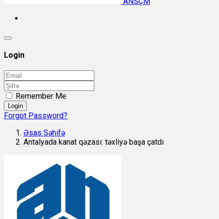
ANSÇM
Login
Remember Me
Login
Forgot Password?
Əsas Səhifə
Antalyada kanat qəzası: təxliyə başa çatdı