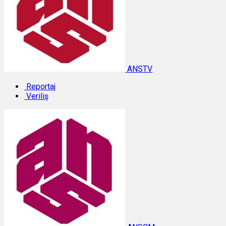
ANSTV
Reportaj
Veriliş