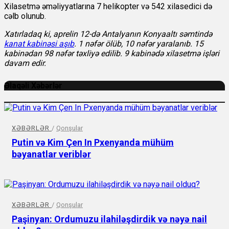
Xilasetmə əməliyyatlarına 7 helikopter və 542 xilasedici də
cəlb olunub.
Xatırladaq ki, aprelin 12-də Antalyanın Konyaaltı səmtində
kanat kabinəsi aşıb
. 1 nəfər ölüb, 10 nəfər yaralanıb. 15
kabinədan 98 nəfər təxliyə edilib. 9 kabinədə xilasetmə işləri
davam edir.
Əlaqəli Xəbərlər
XƏBƏRLƏR
/
Qonşular
Putin və Kim Çen In Pxenyanda mühüm
bəyanatlar veriblər
XƏBƏRLƏR
/
Qonşular
Paşinyan: Ordumuzu ilahiləşdirdik və nəyə nail