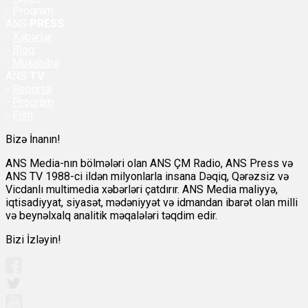
- Proqram
ANS
PRESS
-
Xəbərlər
-
Bloq
-
Müsahibə
ANS
TV
-
Reportaj
-
Proqram
-
Film
Bizə İnanın!
ANS Media-nın bölmələri olan ANS ÇM Radio, ANS Press və
ANS TV 1988-ci ildən milyonlarla insana Dəqiq, Qərəzsiz və
Vicdanlı multimedia xəbərləri çatdırır. ANS Media maliyyə,
iqtisadiyyat, siyasət, mədəniyyət və idmandan ibarət olan milli
və beynəlxalq analitik məqalələri təqdim edir.
Bizi İzləyin!