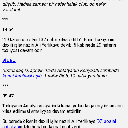
düşüb. Hadisə zamanı bir nəfər həlak olub, on nəfər
yaralanıb.
***
14:54
"19 kabinədə olan 137 nəfər xilas edilib”. Bunu Türkiyənin
daxili işlər naziri Ali Yerlikaya deyib. 5 kabinədə 29 nəfərin
təxliyəsi davam edir.
VİDEO
Xatırladaq ki, aprelin 12-də Antalyanın Konyaaltı səmtində
kanat kabinəsi aşıb
. 1 nəfər ölüb, 10 nəfər yaralanıb.
***
09:47
Türkiyənin Antalya vilayətində kanat yolunda qalmış insanların
xilas edilməsi əməliyyatı davam etdirilir.
Bu barədə ölkənin daxili işlər naziri Ali Yerlikaya
“X” sosial
şəbəkəsi
ndəki hesabında məlumat verib.