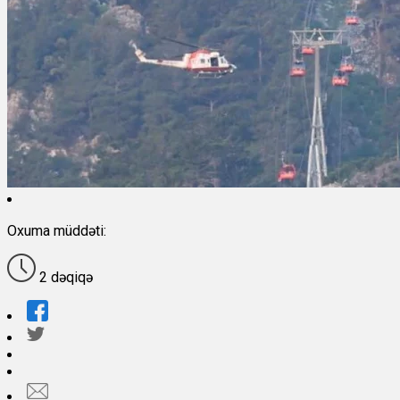
Oxuma müddəti:
2 dəqiqə