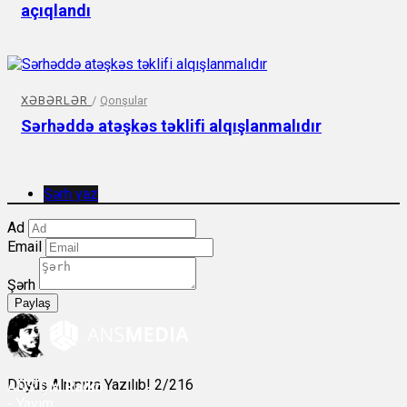
açıqlandı
XƏBƏRLƏR
/
Qonşular
Sərhəddə atəşkəs təklifi alqışlanmalıdır
Şərh yaz
Ad
Email
Şərh
Paylaş
Döyüş Alnınıza Yazılıb! 2/216
ANS
ÇM Radio
-
Yayım