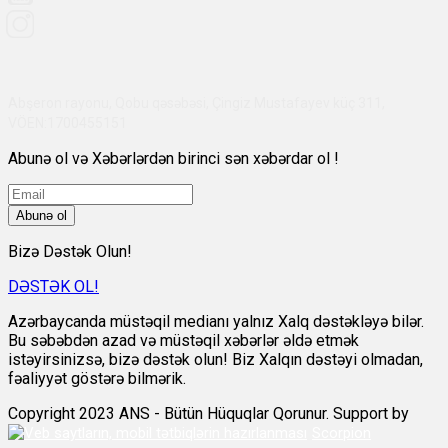
Abşeron rayonu, Qobu qəsəbəsi, Çingiz Mustafayev küç 311,
VÖEN:1700455151
Abunə ol və Xəbərlərdən birinci sən xəbərdar ol !
Abunə ol
Bizə Dəstək Olun!
DƏSTƏK OL!
Azərbaycanda müstəqil medianı yalnız Xalq dəstəkləyə bilər.
Bu səbəbdən azad və müstəqil xəbərlər əldə etmək
istəyirsinizsə, bizə dəstək olun! Biz Xalqın dəstəyi olmadan,
fəaliyyət göstərə bilmərik.
Copyright 2023 ANS - Bütün Hüquqlar Qorunur. Support by
Scorpion