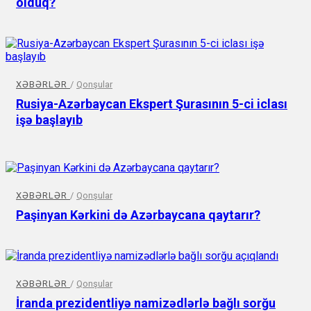
olduq?
XƏBƏRLƏR
/
Qonşular
Rusiya-Azərbaycan Ekspert Şurasının 5-ci iclası
işə başlayıb
XƏBƏRLƏR
/
Qonşular
Paşinyan Kərkini də Azərbaycana qaytarır?
XƏBƏRLƏR
/
Qonşular
İranda prezidentliyə namizədlərlə bağlı sorğu