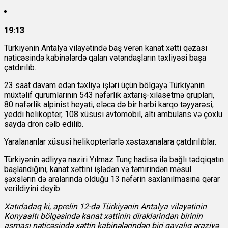
19:13
Türkiyənin Antalya vilayətində baş verən kanat xətti qəzası
nəticəsində kabinələrdə qalan vətəndaşların təxliyəsi başa
çatdırılıb.
23 saat davam edən təxliyə işləri üçün bölgəyə Türkiyənin
müxtəlif qurumlarının 543 nəfərlik axtarış-xilasetmə qrupları,
80 nəfərlik alpinist heyəti, eləcə də bir hərbi karqo təyyarəsi,
yeddi helikopter, 108 xüsusi avtomobil, altı ambulans və çoxlu
sayda dron cəlb edilib.
Yaralananlar xüsusi helikopterlərlə xəstəxanalara çatdırılıblar.
Türkiyənin ədliyyə naziri Yılmaz Tunç hadisə ilə bağlı tədqiqatın
başlandığını, kanat xəttini işlədən və təmirindən məsul
şəxslərin də aralarında olduğu 13 nəfərin saxlanılmasına qərar
verildiyini deyib.
Xatırladaq ki, aprelin 12-də Türkiyənin Antalya vilayətinin
Konyaaltı bölgəsində kanat xəttinin dirəklərindən birinin
aşması nəticəsində xəttin kabinələrindən biri qayalıq əraziyə