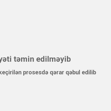
yəti təmin edilməyib
çirilən prosesdə qərar qəbul edilib