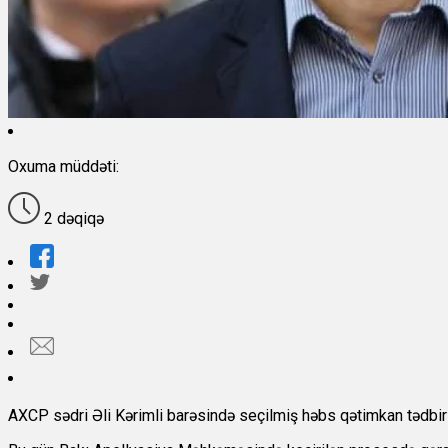
Oxuma müddəti:
2 dəqiqə
AXCP sədri Əli Kərimli barəsində seçilmiş həbs qətimkan tədbiri