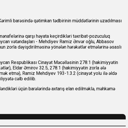
ərimli barəsində qətimkan tədbirinin müddətlərinin uzadılması
mənafelərinə qarşı həyata keçirdikləri təxribat-pozuculuq
ərbaycan vətəndaşları - Mehdiyev Ramiz Ənvər oğlu, Abbasov
nun zorla dəyişdirilməsinə yönələn hərəkətlər etmələrinə əsaslı
aycan Respublikası Cinayət Məcəlləsinin 278.1 (hakimiyyətin
tlər), Eldar Əmirov 32.5, 278.1 (hakimiyyətin zorla ələ
ömək etmə), Ramiz Mehdiyev 193-1.3.2 (cinayət yolu ilə əldə
iyyətə cəlb edilib.
ndikləri üçün barələrində axtarış elan edilməklə, məhkəmə