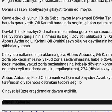
Bu gün Bakı Apellyasiya Məhkəməsində keçirilən prosesdə qərar
Qərara əsasən, apellyasiya şikayəti təmin edilməyib.
Qeyd edək ki, iyunun 10-da Səbail rayon Məhkəməsi Dövlət Təhlü
barədə qərar verib. Əli Kərimli barəsində seçilmiş həbs qətimkan
Dövlət Təhlükəsizliyi Xidmətinin məlumatına görə, xarici xüsusi 
fəaliyyətinin qarşısının alınması ilə bağlı Dövlət Təhlükəsizli
Abbas Aydın oğlu, Kərimli Əli Əmirhüseyn oğlu və qeyrilərinin ha
şübhələr yaranıb.
Cinayət əməllərində iştiraklarına görə, Abbas Abbasov, Əli Kə
zorla ələ keçirilməsinə, yaxud zorla saxlanılmasına, habelə dövlə
keçirilməsinə, yaxud zorla saxlanılmasına, habelə dövlətin kons
edilmiş xeyli miqdarda əmlakı leqallaşdırma), 274 (dövlətə xəyan
Abbas Abbasov, Fuad Qəhrəmanlı və Qənimət Zayıdov Azərbaycan 
tərəfindən qiyabi həbs qətimkan tədbiri seçilib.
Cinayət işi üzrə araşdırmalar davam etdirilir.
Əlaqəli Xəbərlər