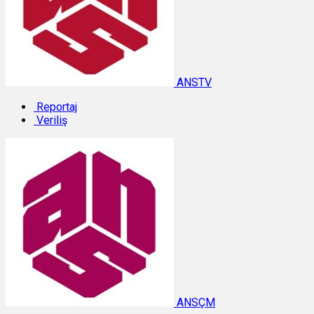
ANSTV
Reportaj
Veriliş
ANSÇM