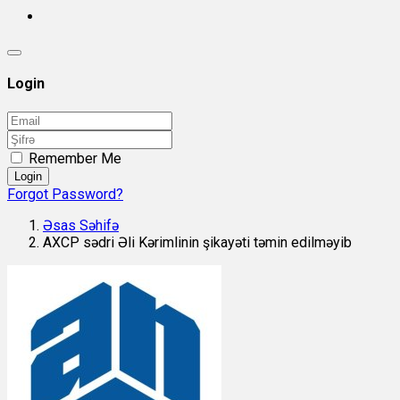
Login
Remember Me
Login
Forgot Password?
Əsas Səhifə
AXCP sədri Əli Kərimlinin şikayəti təmin edilməyib