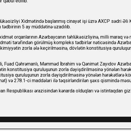
 qəbul edilib.
kəsizliyi Xidmətində başlanmış cinayət işi üzrə AXCP sədri Əli K
 tədbirinin 5 ay müddətinə uzadılıb.
xidmət orqanlarının Azərbaycanın təhlükəsizliyinə, milli maraq və 
yi Xidməti tərəfindən görülmüş kompleks tədbirlər nəticəsində Az
kimiyyətin zorla ələ keçirilməsinə, dövlətin konstitusiya quruluşu
rimli, Fuad Qəhrəmanlı, Məmməd İbrahim və Qənimət Zayıdov Azərb
tin konstitusiya quruluşunun zorla dəyişdirilməsinə yönələn hərəkə
titusiya quruluşunun zorla dəyişdirilməsinə yönələn hərəkətlərə k
ət) və 278.1-ci maddələri ilə təqsirləndirilən şəxs qismində məsul
Respublikası ərazisindən kənarda olduqları və istintaqdan gizlə