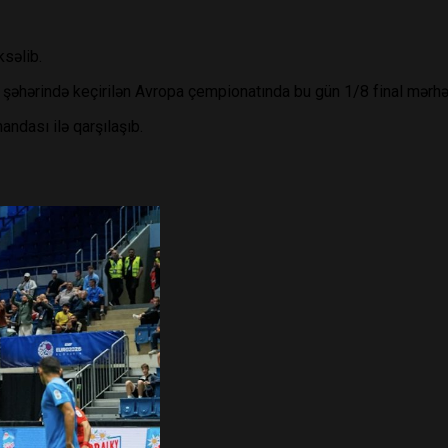
səlib.
 şəhərində keçirilən Avropa çempionatında bu gün 1/8 final mərhə
ndası ilə qarşılaşıb.