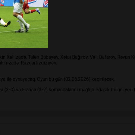
in Xəlilzadə, Taleh Babayev, Xətai Bağırov, Vəli Qafarov, Rəvan 
ahimzadə, Rüzgartızqızıyev.
ya ilə oynayacaq. Oyun bu gün (02.06.2026) keçiriləcək.
ya (3-0) və Fransa (3-2) komandalarını məğlub edərək birinci yeri