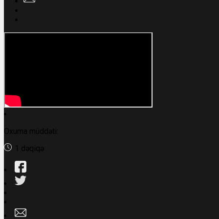
Oxuma müddəti:
1 dəqiqə