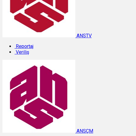
ANSTV
Reportaj
Veriliş
ANSÇM