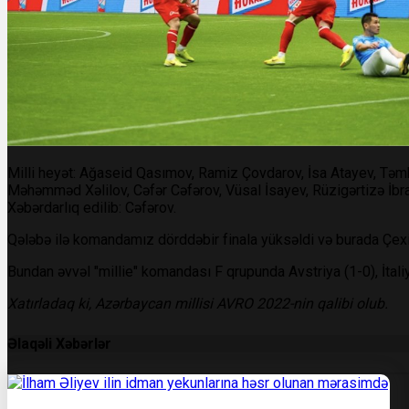
Milli heyət: Ağaseid Qasımov, Ramiz Çovdarov, İsa Atayev, Təmk
Məhəmməd Xəlilov, Cəfər Cəfərov, Vüsal İsayev, Rüzigərtizə İbr
Xəbərdarlıq edilib: Cəfərov.
Qələbə ilə komandamız dörddəbir finala yüksəldi və burada Çexi
Bundan əvvəl "millie" komandası F qrupunda Avstriya (1-0), İtali
Xatırladaq ki, Azərbaycan millisi AVRO 2022-nin qalibi olub.
Əlaqəli Xəbərlər