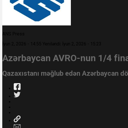
ANS Press
İyun 2, 2026 - 14:55
Yeniləndi: İyun 2, 2026 - 15:23
Azərbaycan AVRO-nun 1/4 fina
Qazaxıstanı məğlub edən Azərbaycan dör