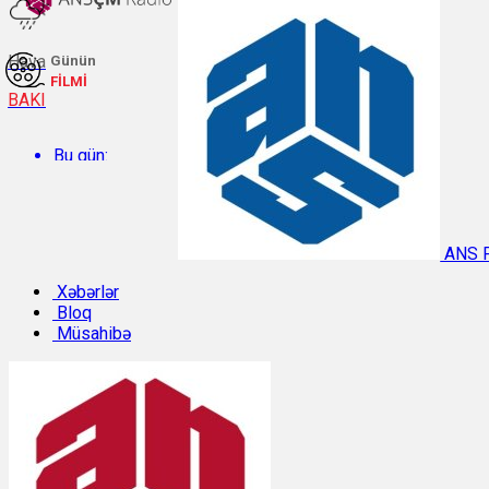
Hava
Günün
FİLMİ
BAKI
Bu gün:
Temperatur: 33°C. Rütubət: 35%.
ANS 
Sabah:
Xəbərlər
Bloq
Müsahibə
Temperatur: 29.3°C. Rütubət: 54%.