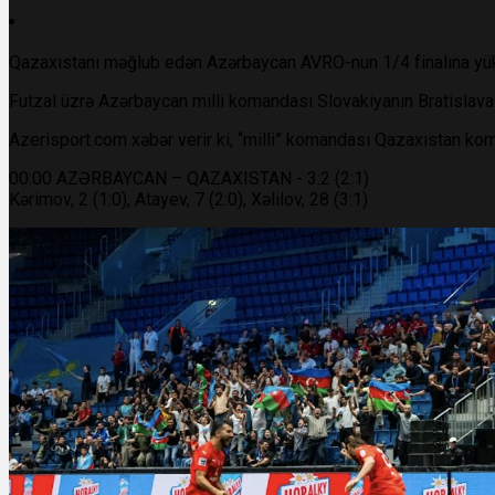
Qazaxıstanı məğlub edən Azərbaycan AVRO-nun 1/4 finalına yük
Futzal üzrə Azərbaycan milli komandası Slovakiyanın Bratislava
Azerisport.com xəbər verir ki, “milli” komandası Qazaxıstan koma
00:00 AZƏRBAYCAN – QAZAXISTAN - 3:2 (2:1)
Kərimov, 2 (1:0), Atayev, 7 (2:0), Xəlilov, 28 (3:1)