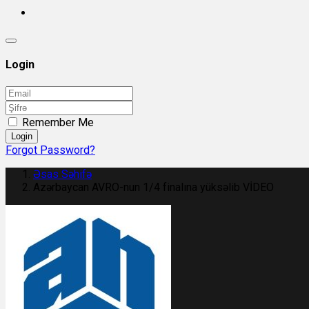
Login
Remember Me
Login
Forgot Password?
Əsas Səhifə
Azərbaycan AVRO-nun 1/4 finalına yüksəlib VİDEO