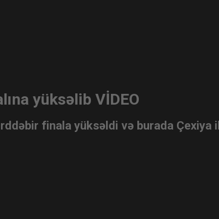
lına yüksəlib VİDEO
ddəbir finala yüksəldi və burada Çexiya 