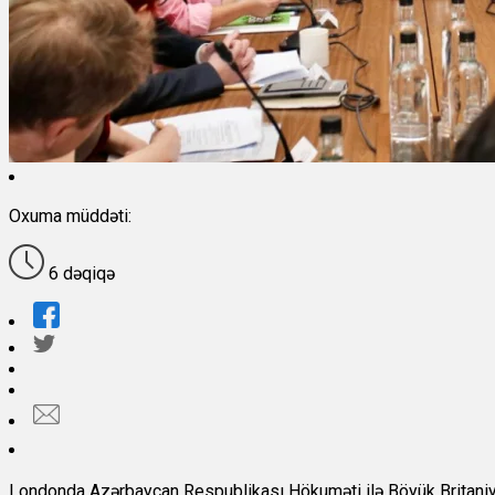
Oxuma müddəti:
6 dəqiqə
Londonda Azərbaycan Respublikası Hökuməti ilə Böyük Britaniya 