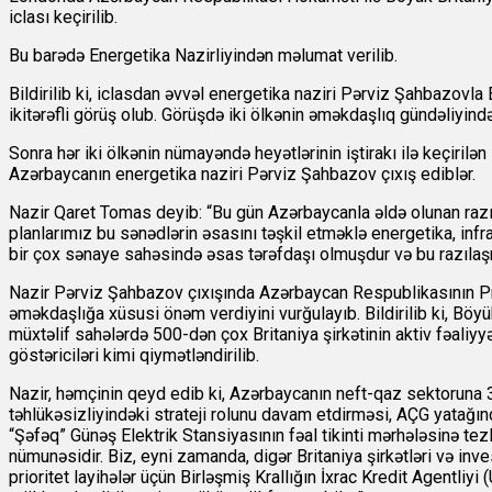
iclası keçirilib.
Bu barədə Energetika Nazirliyindən məlumat verilib.
Bildirilib ki, iclasdan əvvəl energetika naziri Pərviz Şahbazovla 
ikitərəfli görüş olub. Görüşdə iki ölkənin əməkdaşlıq gündəliyində
Sonra hər iki ölkənin nümayəndə heyətlərinin iştirakı ilə keçiril
Azərbaycanın energetika naziri Pərviz Şahbazov çıxış ediblər.
Nazir Qaret Tomas deyib: “Bu gün Azərbaycanla əldə olunan razıl
planlarımız bu sənədlərin əsasını təşkil etməklə energetika, infr
bir çox sənaye sahəsində əsas tərəfdaşı olmuşdur və bu razıla
Nazir Pərviz Şahbazov çıxışında Azərbaycan Respublikasının Prez
əməkdaşlığa xüsusi önəm verdiyini vurğulayıb. Bildirilib ki, Böy
müxtəlif sahələrdə 500-dən çox Britaniya şirkətinin aktiv fəaliyyət
göstəriciləri kimi qiymətləndirilib.
Nazir, həmçinin qeyd edib ki, Azərbaycanın neft-qaz sektoruna 
təhlükəsizliyindəki strateji rolunu davam etdirməsi, AÇG yatağınd
“Şəfəq” Günəş Elektrik Stansiyasının fəal tikinti mərhələsinə te
nümunəsidir. Biz, eyni zamanda, digər Britaniya şirkətləri və inve
prioritet layihələr üçün Birləşmiş Krallığın İxrac Kredit Agentliy