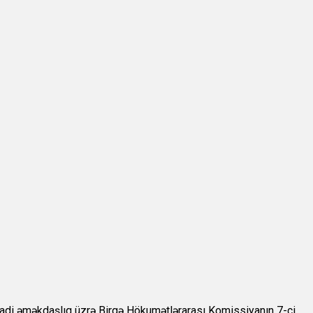
isadi əməkdaşlıq üzrə Birgə Hökumətlərarası Komissiyanın 7-ci