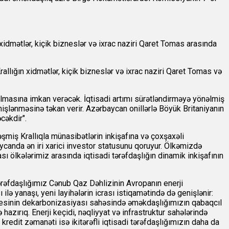
 xidmətlər, kiçik bizneslər və ixrac naziri Qaret Tomas arasında
allığın xidmətlər, kiçik bizneslər və ixrac naziri Qaret Tomas və
ılmasına imkan verəcək. İqtisadi artımı sürətləndirməyə yönəlmiş
enişlənməsinə təkan verir. Azərbaycan onillərlə Böyük Britaniyanın
cəkdir".
şmiş Krallıqla münasibətlərin inkişafına və çoxşaxəli
ycanda ən iri xarici investor statusunu qoruyur. Ölkəmizdə
ması ölkələrimiz arasında iqtisadi tərəfdaşlığın dinamik inkişafının
rəfdaşlığımız Cənub Qaz Dəhlizinin Avropanın enerji
ə yanaşı, yeni layihələrin icrası istiqamətində də genişlənir:
sənayesinin dekarbonizasiyası sahəsində əməkdaşlığımızın qabaqcıl
hazırıq. Enerji keçidi, nəqliyyat və infrastruktur sahələrində
 kredit zəmanəti isə ikitərəfli iqtisadi tərəfdaşlığımızın daha da