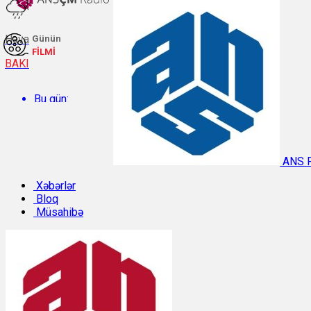
Hava
Günün
FİLMİ
BAKI
Bu gün:
Temperatur: 27.1°C. Rütubət: 58%.
ANS 
Sabah:
Xəbərlər
Bloq
Müsahibə
Temperatur: 31.3°C. Rütubət: 40%.