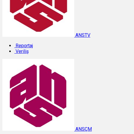
ANSTV
Reportaj
Veriliş
ANSÇM