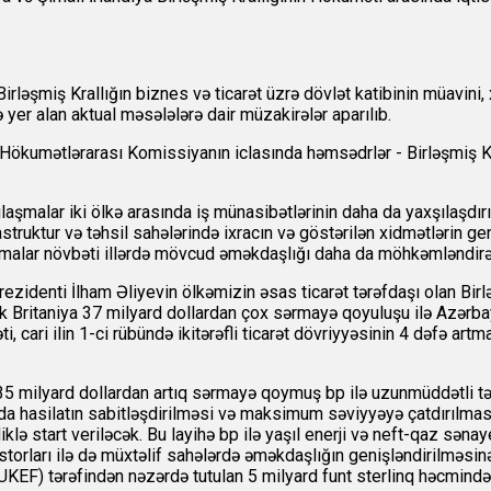
Birləşmiş Krallığın biznes və ticarət üzrə dövlət katibinin müavini,
 yer alan aktual məsələlərə dair müzakirələr aparılıb.
ən Hökumətlərarası Komissiyanın iclasında həmsədrlər - Birləşmiş Kr
aşmalar iki ölkə arasında iş münasibətlərinin daha da yaxşılaşdır
astruktur və təhsil sahələrində ixracın və göstərilən xidmətlərin g
şmalar növbəti illərdə mövcud əməkdaşlığı daha da möhkəmləndirə
identi İlham Əliyevin ölkəmizin əsas ticarət tərəfdaşı olan Birlə
ük Britaniya 37 milyard dollardan çox sərmayə qoyuluşu ilə Azərba
i, cari ilin 1-ci rübündə ikitərəfli ticarət dövriyyəsinin 4 dəfə art
35 milyard dollardan artıq sərmayə qoymuş bp ilə uzunmüddətli tə
a hasilatın sabitləşdirilməsi və maksimum səviyyəyə çatdırılması il
zliklə start veriləcək. Bu layihə bp ilə yaşıl enerji və neft-qaz 
storları ilə də müxtəlif sahələrdə əməkdaşlığın genişləndirilməsinə 
i (UKEF) tərəfindən nəzərdə tutulan 5 milyard funt sterlinq həcmində