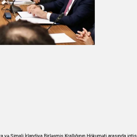
və Şimali İrlandiya Birləşmiş Krallığının Hökuməti arasında iqt