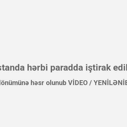
anda hərbi paradda iştirak edi
 ildönümünə həsr olunub VİDEO / YENİLƏNİ