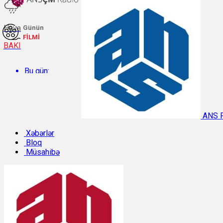
Hava
Günün
FİLMİ
BAKI
Bu gün:
Temperatur: 27.4°C. Rütubət: 63%.
ANS 
Sabah:
Xəbərlər
Bloq
Müsahibə
Temperatur: 28.6°C. Rütubət: 55%.