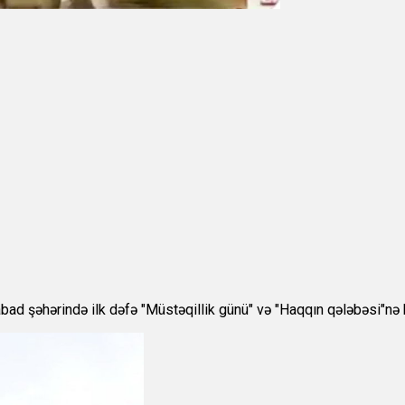
d şəhərində ilk dəfə "Müstəqillik günü" və "Haqqın qələbəsi"nə hə