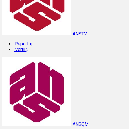
ANSTV
Reportaj
Veriliş
ANSÇM