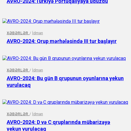
AVRO-2024:Türkiyə Portuqaliyaya uduzdü
XƏBƏRLƏR
/
İdman
AVRO-2024: Qrup mərhələsində III tur başlayır
XƏBƏRLƏR
/
İdman
AVRO-2024: Bu gün B qrupunun oyunlarına yekun
vurulacaq
XƏBƏRLƏR
/
İdman
AVRO-2024: D və C qruplarında mübarizəyə
yekun vurulacaq