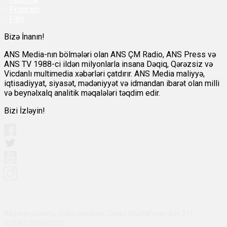
-
Proqram
-
Film
Bizə İnanın!
ANS Media-nın bölmələri olan ANS ÇM Radio, ANS Press və
ANS TV 1988-ci ildən milyonlarla insana Dəqiq, Qərəzsiz və
Vicdanlı multimedia xəbərləri çatdırır. ANS Media maliyyə,
iqtisadiyyat, siyasət, mədəniyyət və idmandan ibarət olan milli
və beynəlxalq analitik məqalələri təqdim edir.
Bizi İzləyin!
Abşeron rayonu, Qobu qəsəbəsi, Çingiz Mustafayev küç 311,
VÖEN:1700455151