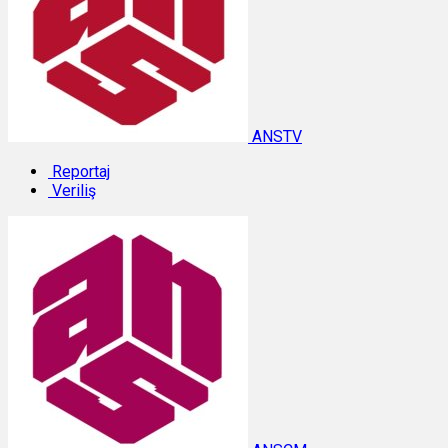
ANSTV
Reportaj
Veriliş