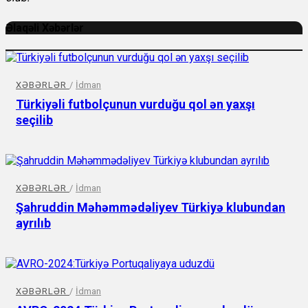
Əlaqəli Xəbərlər
XƏBƏRLƏR
/
İdman
Türkiyəli futbolçunun vurduğu qol ən yaxşı
seçilib
XƏBƏRLƏR
/
İdman
Şahruddin Məhəmmədəliyev Türkiyə klubundan
ayrılıb
XƏBƏRLƏR
/
İdman