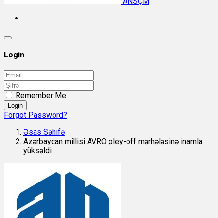
ANSÇM
Login
Remember Me
Login
Forgot Password?
Əsas Səhifə
Azərbaycan millisi AVRO pley-off mərhələsinə inamla
yüksəldi