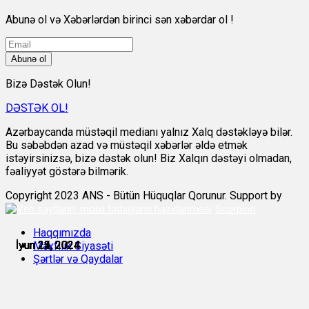
Abunə ol və Xəbərlərdən birinci sən xəbərdar ol !
Abunə ol
Bizə Dəstək Olun!
DƏSTƏK OL!
Azərbaycanda müstəqil medianı yalnız Xalq dəstəkləyə bilər.
Bu səbəbdən azad və müstəqil xəbərlər əldə etmək
istəyirsinizsə, bizə dəstək olun! Biz Xalqın dəstəyi olmadan,
fəaliyyət göstərə bilmərik.
Copyright 2023 ANS - Bütün Hüquqlar Qorunur. Support by
Scorpion
Haqqımızda
İyun 22, 2024
İyun 22, 2024
İyun 22, 2024
İyun 23, 2024
İyun 24, 2024
İyun 25, 2024
Məxfilik Siyasəti
Şərtlər və Qaydalar