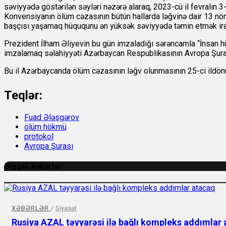
səviyyədə göstərilən səyləri nəzərə alaraq, 2023-cü il fevralın
Konvensiyanın ölüm cəzasının bütün hallarda ləğvinə dair 13 nö
başçısı yaşamaq hüququnu ən yüksək səviyyədə təmin etmək irad
Prezident İlham Əliyevin bu gün imzaladığı sərəncamla “İnsan 
imzalamaq səlahiyyəti Azərbaycan Respublikasının Avropa Şuras
Bu il Azərbaycanda ölüm cəzasının ləğv olunmasının 25-ci ildön
Teqlər:
Fuad Ələsgərov
ölüm hökmü
protokol
Avropa Şurası
Əlaqəli Xəbərlər
XƏBƏRLƏR
/
Siyasət
Rusiya AZAL təyyarəsi ilə bağlı kompleks addımlar