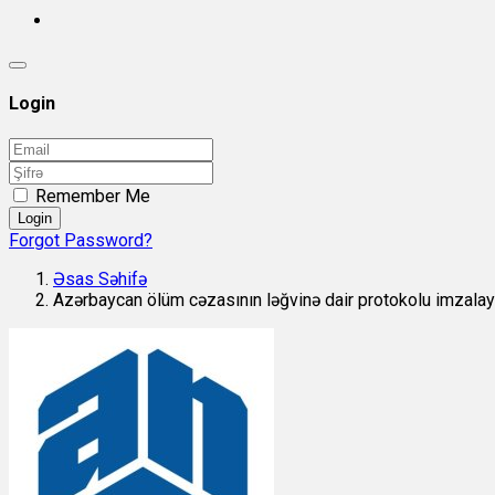
Login
Remember Me
Login
Forgot Password?
Əsas Səhifə
Azərbaycan ölüm cəzasının ləğvinə dair protokolu imzala