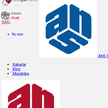
Hava
Günün
FİLMİ
BAKI
Bu gün:
Temperatur: 29.3°C. Rütubət: 48%.
ANS 
Sabah:
Xəbərlər
Bloq
Müsahibə
Temperatur: 28.8°C. Rütubət: 55%.