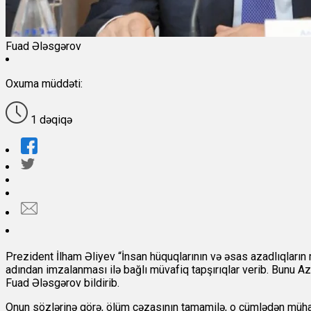
Fuad Ələsgərov
Oxuma müddəti:
1 dəqiqə
Prezident İlham Əliyev “İnsan hüquqlarının və əsas azadlıqları
adından imzalanması ilə bağlı müvafiq tapşırıqlar verib. Bunu 
Fuad Ələsgərov bildirib.
Onun sözlərinə görə, ölüm cəzasının tamamilə, o cümlədən müha