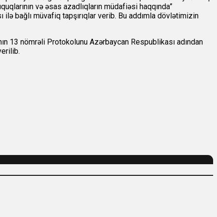
üquqlarının və əsas azadlıqların müdafiəsi haqqında”
lə bağlı müvafiq tapşırıqlar verib. Bu addımla dövlətimizin
anın 13 nömrəli Protokolunu Azərbaycan Respublikası adından
rilib.