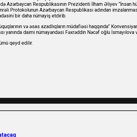
 3-də Azərbaycan Respublikasının Prezidenti İlham Əliyev “İnsan h
mrəli Protokolunun Azərbaycan Respublikası adından imzalanması i
əsini bir daha nümayiş etdirib.
hüquqlarının və əsas azadlıqların müdafiəsi haqqında” Konvensiy
ı yanında daimi nümayəndəsi Fəxrəddin Nəcəf oğlu İsmayılova ve
ümü qeyd edilir.
 atacaq