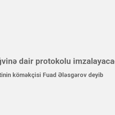
vinə dair protokolu imzalayac
inin köməkçisi Fuad Ələsgərov deyib