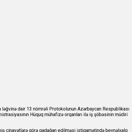
da ləğvinə dair 13 nömrəli Protokolunun Azərbaycan Respublikası
strasiyasının Hüquq mühafizə orqanları ilə iş şöbəsinin müdiri
iş cinayətlərə görə qadağan edilməsi istiqamətində beynəlxalq