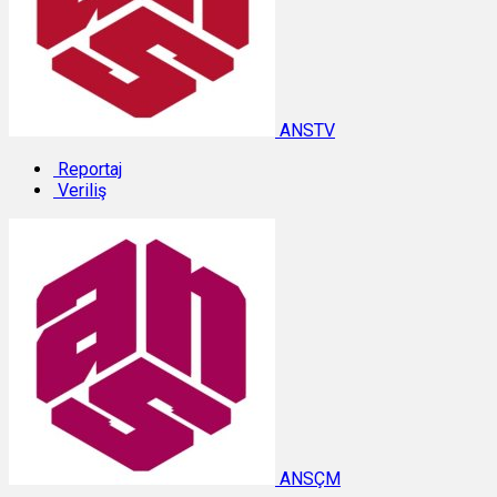
ANSTV
Reportaj
Veriliş
ANSÇM