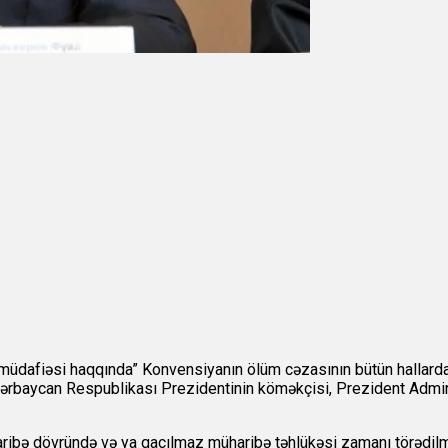
n müdafiəsi haqqında” Konvensiyanın ölüm cəzasının bütün hallar
Azərbaycan Respublikası Prezidentinin köməkçisi, Prezident Admini
ribə dövründə və ya qaçılmaz müharibə təhlükəsi zamanı törədilm