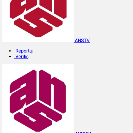
ANSTV
Reportaj
Veriliş