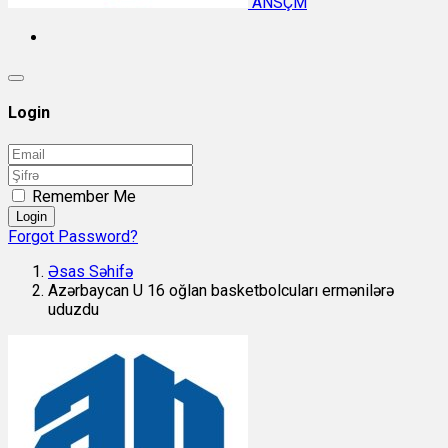
ANSÇM
Login
Remember Me
Login
Forgot Password?
Əsas Səhifə
Azərbaycan U 16 oğlan basketbolcuları ermənilərə
uduzdu