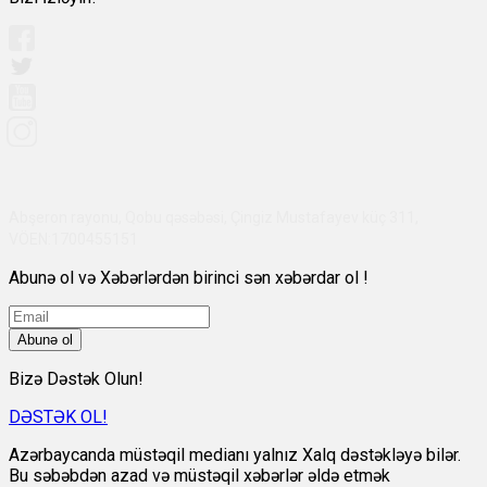
Abşeron rayonu, Qobu qəsəbəsi, Çingiz Mustafayev küç 311,
VÖEN:1700455151
Abunə ol və Xəbərlərdən birinci sən xəbərdar ol !
Abunə ol
Bizə Dəstək Olun!
DƏSTƏK OL!
Azərbaycanda müstəqil medianı yalnız Xalq dəstəkləyə bilər.
Bu səbəbdən azad və müstəqil xəbərlər əldə etmək