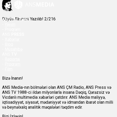
Döyüş Alnınıza Yazılıb! 2/216
ANS
ÇM Radio
-
Yayım
- Proqram
ANS
PRESS
-
Xəbərlər
-
Bloq
-
Müsahibə
ANS
TV
-
Reportaj
-
Proqram
-
Film
Bizə İnanın!
ANS Media-nın bölmələri olan ANS ÇM Radio, ANS Press və
ANS TV 1988-ci ildən milyonlarla insana Dəqiq, Qərəzsiz və
Vicdanlı multimedia xəbərləri çatdırır. ANS Media maliyyə,
iqtisadiyyat, siyasət, mədəniyyət və idmandan ibarət olan milli
və beynəlxalq analitik məqalələri təqdim edir.
Bizi İzləyin!