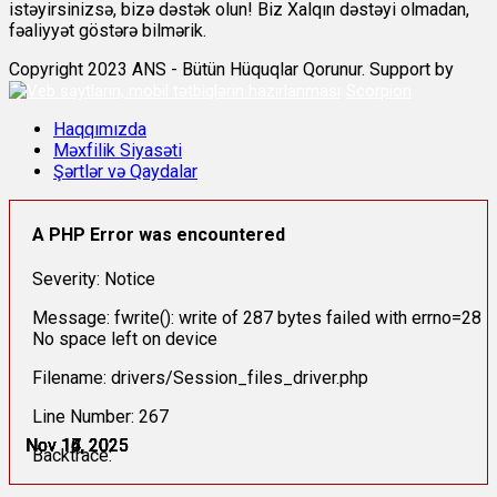
istəyirsinizsə, bizə dəstək olun! Biz Xalqın dəstəyi olmadan,
fəaliyyət göstərə bilmərik.
Copyright 2023 ANS - Bütün Hüquqlar Qorunur. Support by
Scorpion
Haqqımızda
Məxfilik Siyasəti
Şərtlər və Qaydalar
A PHP Error was encountered
Severity: Notice
Message: fwrite(): write of 287 bytes failed with errno=28
No space left on device
Filename: drivers/Session_files_driver.php
Line Number: 267
Nov 14, 2025
Nov 14, 2025
Nov 15, 2025
Nov 16, 2025
Nov 16, 2025
Nov 17, 2025
Backtrace: