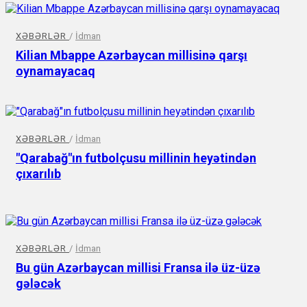
XƏBƏRLƏR
/
İdman
Kilian Mbappe Azərbaycan millisinə qarşı
oynamayacaq
XƏBƏRLƏR
/
İdman
"Qarabağ"ın futbolçusu millinin heyətindən
çıxarılıb
XƏBƏRLƏR
/
İdman
Bu gün Azərbaycan millisi Fransa ilə üz-üzə
gələcək