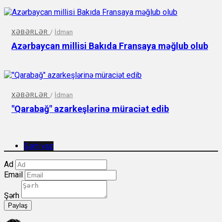
XƏBƏRLƏR
/
İdman
Azərbaycan millisi Bakıda Fransaya məğlub olub
XƏBƏRLƏR
/
İdman
"Qarabağ" azarkeşlərinə müraciət edib
Şərh yaz
Ad
Email
Şərh
Paylaş