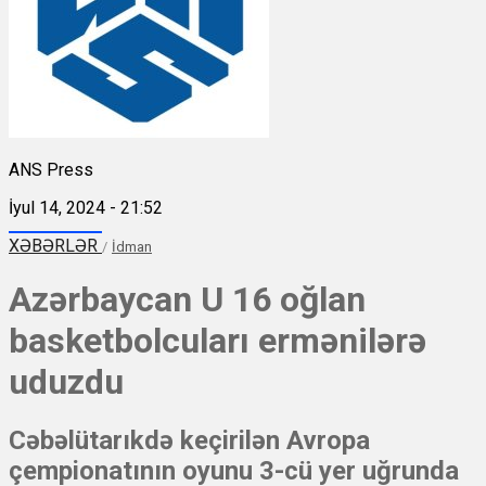
ANS Press
İyul 14, 2024 - 21:52
XƏBƏRLƏR
/
İdman
Azərbaycan U 16 oğlan
basketbolcuları ermənilərə
uduzdu
Cəbəlütarıkdə keçirilən Avropa
çempionatının oyunu 3-cü yer uğrunda