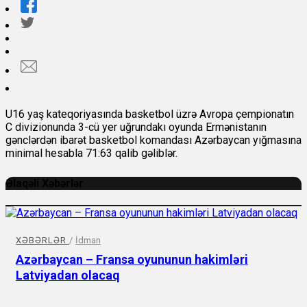
U16 yaş kateqoriyasında basketbol üzrə Avropa çempionatın
C divizionunda 3-cü yer uğrundakı oyunda Ermənistanın
gənclərdən ibarət basketbol komandası Azərbaycan yığmasına
minimal hesabla 71:63 qalib gəliblər.
Əlaqəli Xəbərlər
XƏBƏRLƏR
/
İdman
Azərbaycan – Fransa oyununun hakimləri
Latviyadan olacaq