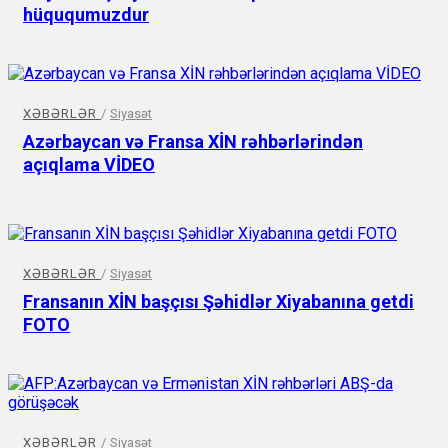
hüququmuzdur
XƏBƏRLƏR
/
Siyasət
Azərbaycan və Fransa XİN rəhbərlərindən
açıqlama VİDEO
XƏBƏRLƏR
/
Siyasət
Fransanın XİN başçısı Şəhidlər Xiyabanına getdi
FOTO
XƏBƏRLƏR
/
Siyasət