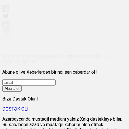
Abşeron rayonu, Qobu qəsəbəsi, Çingiz Mustafayev küç 311,
VÖEN:1700455151
Abunə ol və Xəbərlərdən birinci sən xəbərdar ol !
Abunə ol
Bizə Dəstək Olun!
DƏSTƏK OL!
Azərbaycanda müstəqil medianı yalnız Xalq dəstəkləyə bilər.
Bu səbəbdən azad və müstəqil xəbərlər əldə etmək