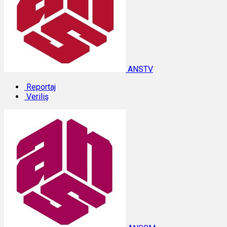
ANSTV
Reportaj
Veriliş