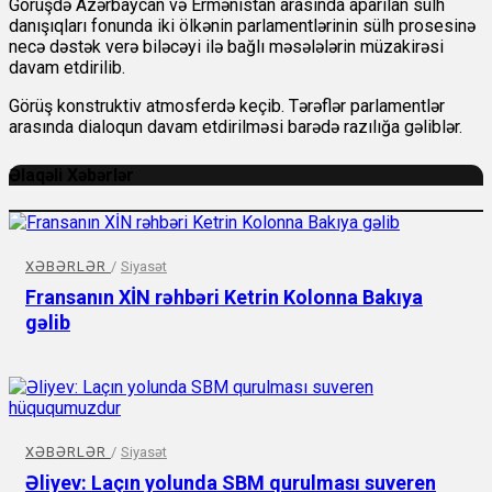
Görüşdə Azərbaycan və Ermənistan arasında aparılan sülh
danışıqları fonunda iki ölkənin parlamentlərinin sülh prosesinə
necə dəstək verə biləcəyi ilə bağlı məsələlərin müzakirəsi
davam etdirilib.
Görüş konstruktiv atmosferdə keçib. Tərəflər parlamentlər
arasında dialoqun davam etdirilməsi barədə razılığa gəliblər.
Əlaqəli Xəbərlər
XƏBƏRLƏR
/
Siyasət
Fransanın XİN rəhbəri Ketrin Kolonna Bakıya
gəlib
XƏBƏRLƏR
/
Siyasət
Əliyev: Laçın yolunda SBM qurulması suveren