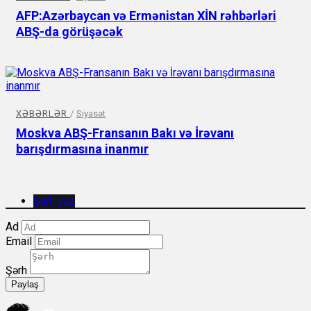
AFP:Azərbaycan və Ermənistan XİN rəhbərləri
ABŞ-da görüşəcək
XƏBƏRLƏR
/
Siyasət
Moskva ABŞ-Fransanın Bakı və İrəvanı
barışdırmasına inanmır
Şərh yaz
Ad
Email
Şərh
Paylaş