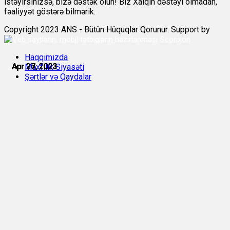
istəyirsinizsə, bizə dəstək olun! Biz Xalqın dəstəyi olmadan,
fəaliyyət göstərə bilmərik.
Copyright 2023 ANS - Bütün Hüquqlar Qorunur. Support by
Scorpion
Haqqımızda
Apr 26, 2023
Apr 27, 2023
Apr 27, 2023
Apr 27, 2023
Apr 27, 2023
Apr 27, 2023
Məxfilik Siyasəti
Şərtlər və Qaydalar