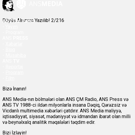
Döyüş Alnınıza Yazılıb! 2/216
ANS
ÇM Radio
-
Yayım
- Proqram
ANS
PRESS
-
Xəbərlər
-
Bloq
-
Müsahibə
ANS
TV
-
Reportaj
-
Proqram
-
Film
Bizə İnanın!
ANS Media-nın bölmələri olan ANS ÇM Radio, ANS Press və
ANS TV 1988-ci ildən milyonlarla insana Dəqiq, Qərəzsiz və
Vicdanlı multimedia xəbərləri çatdırır. ANS Media maliyyə,
iqtisadiyyat, siyasət, mədəniyyət və idmandan ibarət olan milli
və beynəlxalq analitik məqalələri təqdim edir.
Bizi İzləyin!