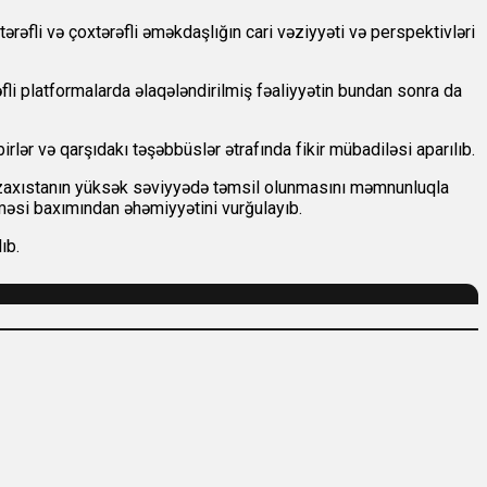
rəfli və çoxtərəfli əməkdaşlığın cari vəziyyəti və perspektivləri
əfli platformalarda əlaqələndirilmiş fəaliyyətin bundan sonra da
lər və qarşıdakı təşəbbüslər ətrafında fikir mübadiləsi aparılıb.
Qazaxıstanın yüksək səviyyədə təmsil olunmasını məmnunluqla
məsi baxımından əhəmiyyətini vurğulayıb.
ıb.