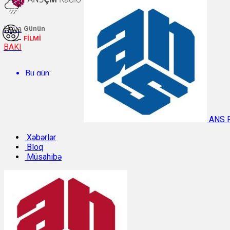
Hava
Günün
FİLMİ
BAKI
Bu gün:
Temperatur: 29.3°C. Rütubət: 48%.
ANS 
Sabah:
Xəbərlər
Bloq
Müsahibə
Temperatur: 28.8°C. Rütubət: 55%.