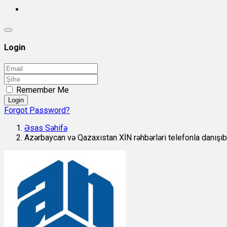
Login
Remember Me
Login
Forgot Password?
Əsas Səhifə
Azərbaycan və Qazaxıstan XİN rəhbərləri telefonla danışıb