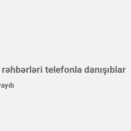
əhbərləri telefonla danışıblar
yayıb