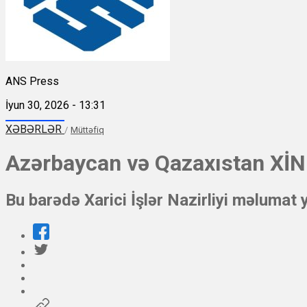
ANS Press
İyun 30, 2026 - 13:31
XƏBƏRLƏR
/
Müttəfiq
Azərbaycan və Qazaxıstan XİN r
Bu barədə Xarici İşlər Nazirliyi məlumat 