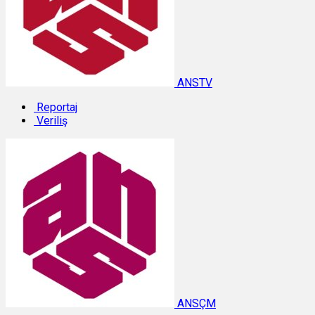
ANSTV
Reportaj
Veriliş
ANSÇM