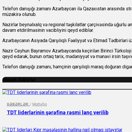
Telefon danışığı zamanı Azərbaycan ilə Qazaxıstan arasında strate
müzakirə olunub.
Nazirlər beynəlxalq və regional təşkilatlar çərçivəsində uğurlu ə
davam etdirilməsinin vacibliyini qeyd ediblər.
Azərbaycanın Asiyada Qarşılıqlı Fəaliyyət və Etimad Tədbirləri üz
Nazir Ceyhun Bayramov Azərbaycanda keçirilən Birinci Türkoloj
qeyd edərək, bunun ortaq tarix, mədəniyyət və mənəvi irsin təşv
Telefon danışığı zamanı, həmçinin qarşılıqlı maraq doğuran digər 
Əlaqəli Xəbərlər
XƏBƏRLƏR
/
Müttəfiq
TDT liderlərinin şərəfinə rəsmi lanç verilib