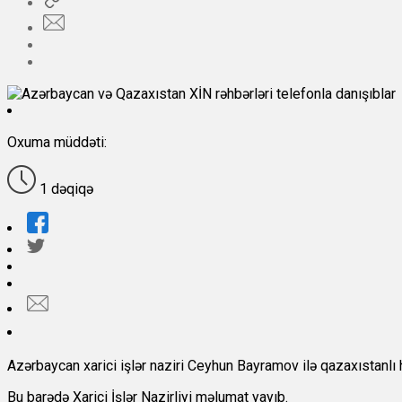
Oxuma müddəti:
1 dəqiqə
Azərbaycan xarici işlər naziri Ceyhun Bayramov ilə qazaxıstanlı
Bu barədə Xarici İşlər Nazirliyi məlumat yayıb.