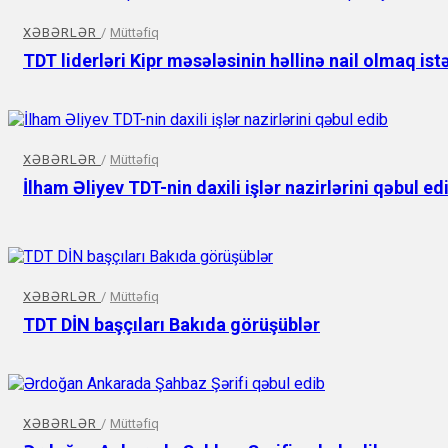
XƏBƏRLƏR
/
Müttəfiq
TDT liderləri Kipr məsələsinin həllinə nail olmaq istə
XƏBƏRLƏR
/
Müttəfiq
İlham Əliyev TDT-nin daxili işlər nazirlərini qəbul ed
XƏBƏRLƏR
/
Müttəfiq
TDT DİN başçıları Bakıda görüşüblər
XƏBƏRLƏR
/
Müttəfiq