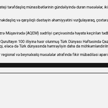
ji tərəfdaşlıq münasibətlərinin gündəliyində duran məsələlər, ikitə
məkdaşlıq və qarşılıqlı dəstəyin əhəmiyyətini vurğulayaraq, çoxtər
rə Müşavirədə (AQEM) sədrliyi çərçivəsində həyata keçirilən tədbir
i Qurultayın 100 illiyinə həsr olunmuş Türk Dünyası Həftəsində 
iqi, eləcə də Türk dünyasında həmrəyliyin daha da möhkəmləndiril
regional və beynəlxalq məsələlər ətrafında fikir mübadiləsi aparıl