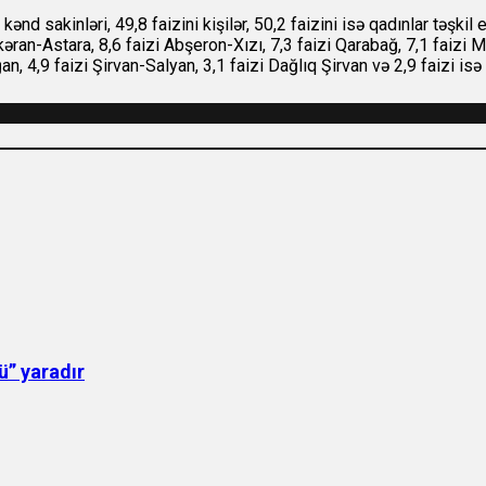
 kənd sakinləri, 49,8 faizini kişilər, 50,2 faizini isə qadınlar təşkil
əran-Astara, 8,6 faizi Abşeron-Xızı, 7,3 faizi Qarabağ, 7,1 faizi M
, 4,9 faizi Şirvan-Salyan, 3,1 faizi Dağlıq Şirvan və 2,9 faizi is
ü” yaradır