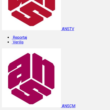
ANSTV
Reportaj
Veriliş
ANSÇM