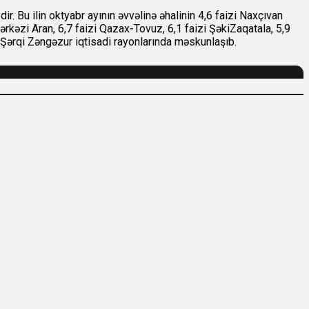
 edir. Bu ilin oktyabr ayının əvvəlinə əhalinin 4,6 faizi Naxçıvan
ərkəzi Aran, 6,7 faizi Qazax-Tovuz, 6,1 faizi ŞəkiZaqatala, 5,9
ə Şərqi Zəngəzur iqtisadi rayonlarında məskunlaşıb.