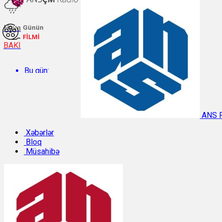
Hava
Günün
FİLMİ
BAKI
Bu gün:
Temperatur: 29.2°C. Rütubət: 48%.
ANS 
Sabah:
Xəbərlər
Bloq
Müsahibə
Temperatur: 31.1°C. Rütubət: 40%.