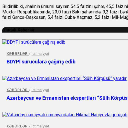
Bildirilib ki, əhalinin ümumi sayının 54,5 faizini şəhər, 45,5 faizini
Muxtar Respublikasında, 23,0 faizi Bakı şəhərində, 9,2 faizi Lənk
faizi Gəncə-Daşkəsən, 5,4 faizi Quba-Xaçmaz, 5,2 faizi Mil-Muğan
Əlaqəli Xəbərlər
XƏBƏRLƏR
/
İctimaiyyət
BDYPİ sürücülərə çağırış edib
XƏBƏRLƏR
/
İctimaiyyət
Azərbaycan və Ermənistan ekspertləri “Sülh Körpüs
XƏBƏRLƏR
/
İctimaiyyət