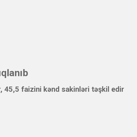
ıqlanıb
 45,5 faizini kənd sakinləri təşkil edir