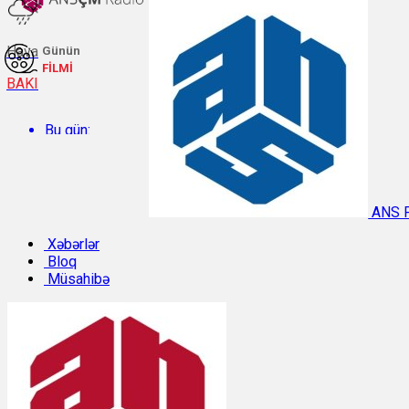
Hava
Günün
FİLMİ
BAKI
Bu gün:
Temperatur: 27.1°C. Rütubət: 58%.
ANS 
Sabah:
Xəbərlər
Bloq
Müsahibə
Temperatur: 28.4°C. Rütubət: 57%.