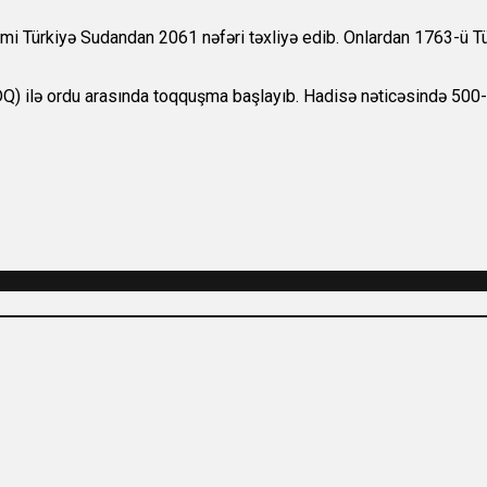
kimi Türkiyə Sudandan 2061 nəfəri təxliyə edib. Onlardan 1763-ü Tür
DQ) ilə ordu arasında toqquşma başlayıb. Hadisə nəticəsində 500