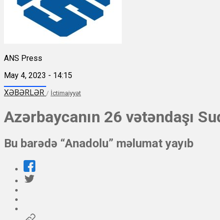
ANS Press
May 4, 2023 - 14:15
XƏBƏRLƏR
/
İctimaiyyət
Azərbaycanın 26 vətəndaşı Su
Bu barədə “Anadolu” məlumat yayıb