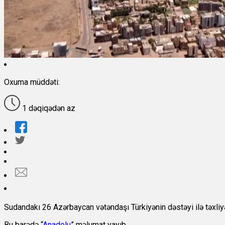
Oxuma müddəti:
1 dəqiqədən az
Sudandakı 26 Azərbaycan vətəndaşı Türkiyənin dəstəyi ilə təxliy
Bu barədə “
Anadolu
” məlumat yayıb.