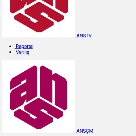
ANSTV
Reportaj
Veriliş
ANSÇM