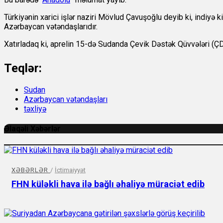
Türkiyənin xarici işlər naziri Mövlud Çavuşoğlu deyib ki, indiyə 
Azərbaycan vətəndaşlarıdır.
Xatırladaq ki, aprelin 15-də Sudanda Çevik Dəstək Qüvvələri (Ç
Teqlər:
Sudan
Azərbaycan vətəndaşları
təxliyə
Əlaqəli Xəbərlər
XƏBƏRLƏR
/
İctimaiyyət
FHN küləkli hava ilə bağlı əhaliyə müraciət edib