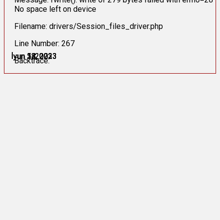
No space left on device
Filename: drivers/Session_files_driver.php
Line Number: 267
İyun 2, 2023
İyun 5, 2023
İyun 12, 2023
İyun 13, 2023
İyun 14, 2023
İyun 18, 2023
Backtrace: