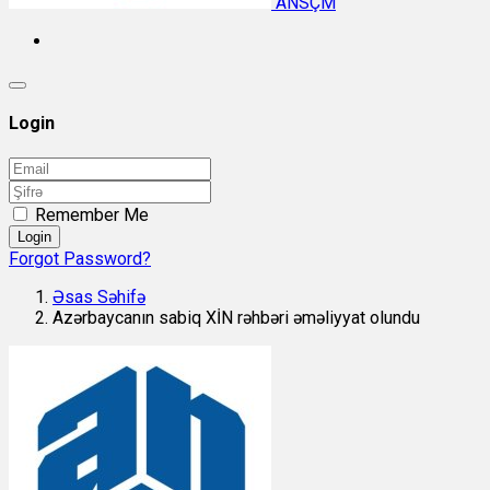
ANSÇM
Login
Remember Me
Login
Forgot Password?
Əsas Səhifə
Azərbaycanın sabiq XİN rəhbəri əməliyyat olundu