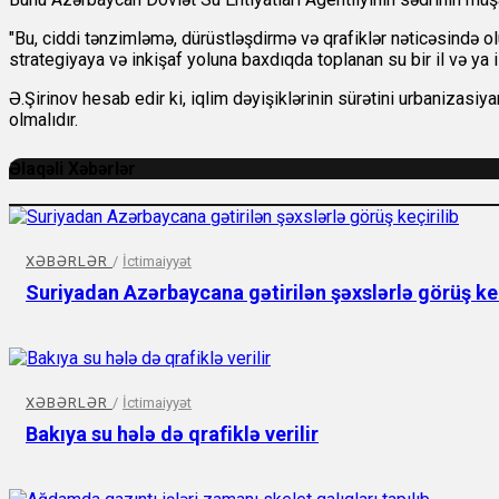
"Bu, ciddi tənzimləmə, dürüstləşdirmə və qrafiklər nəticəsində o
strategiyaya və inkişaf yoluna baxdıqda toplanan su bir il və ya 
Ə.Şirinov hesab edir ki, iqlim dəyişiklərinin sürətini urbanizasi
olmalıdır.
Əlaqəli Xəbərlər
XƏBƏRLƏR
/
İctimaiyyət
Suriyadan Azərbaycana gətirilən şəxslərlə görüş keç
XƏBƏRLƏR
/
İctimaiyyət
Bakıya su hələ də qrafiklə verilir