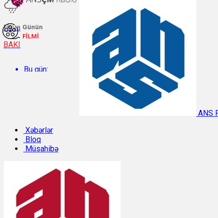
Hava
Günün
FİLMİ
BAKI
Bu gün:
Temperatur: 26.5°C. Rütubət: 64%.
ANS 
Sabah:
Xəbərlər
Bloq
Müsahibə
Temperatur: 29.8°C. Rütubət: 49%.