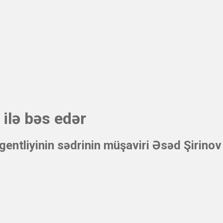
 ilə bəs edər
entliyinin sədrinin müşaviri Əsəd Şirinov