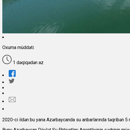
Oxuma müddəti:
1 dəqiqədən az
2020-ci ildən bu yana Azərbaycanda su anbarlarında təqribən 5 
Bunu Azərbaycan Dövlət Su Ehtiyatları Agentliyinin sədrinin mü