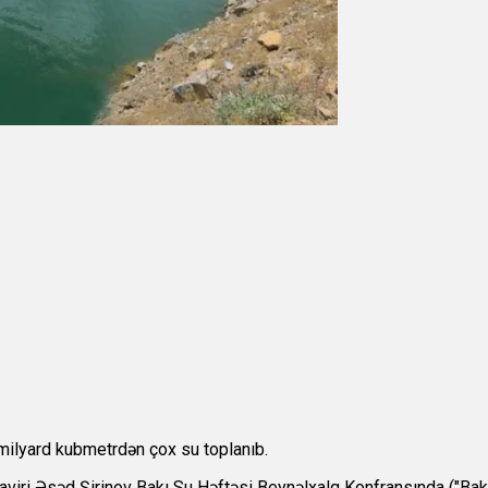
milyard kubmetrdən çox su toplanıb.
şaviri Əsəd Şirinov Bakı Su Həftəsi Beynəlxalq Konfransında ("B