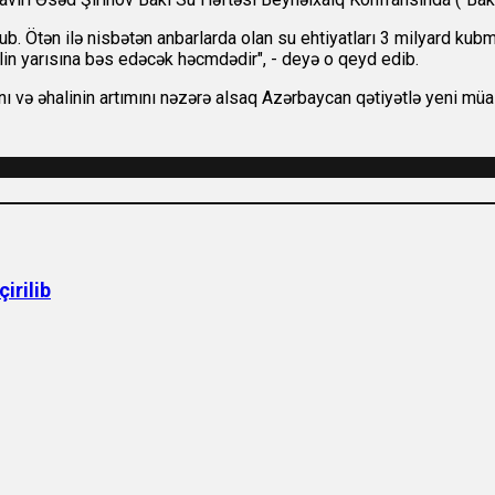
lub. Ötən ilə nisbətən anbarlarda olan su ehtiyatları 3 milyard kub
ilin yarısına bəs edəcək həcmdədir", - deyə o qeyd edib.
yanı və əhalinin artımını nəzərə alsaq Azərbaycan qətiyətlə yeni mü
irilib