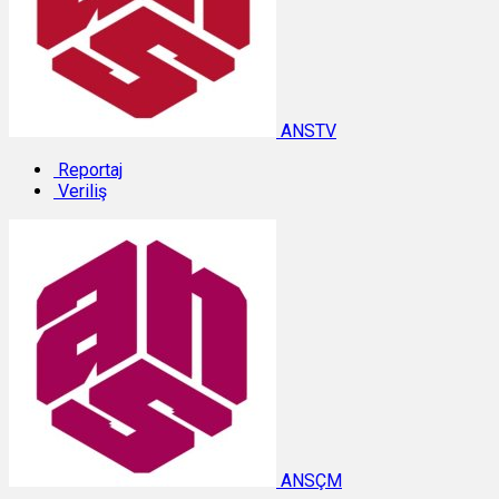
ANSTV
Reportaj
Veriliş
ANSÇM