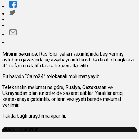
Misirin şərqində, Ras-Sidr şəhəri yaxınlığında baş vermiş
avtobus qəzasında üç azərbaycanlı turist də daxil olmaqla azı
41 nəfər müxtəlif dərəcəli xəsarətlər alıb.
Bu barədə “Cairo24” telekanalı məlumat yayıb.
Telekanalın məlumatına görə, Rusiya, Qazaxıstan və
Ukraynadan olan turistlər də xəsarət alıblar. Yaralılar artıq
xəstəxanaya çatdırılıb, onların vəziyyəti barədə məlumat
verilmir.
Faktla bağlı araşdırma aparılır.
Əlaqəli Xəbərlər