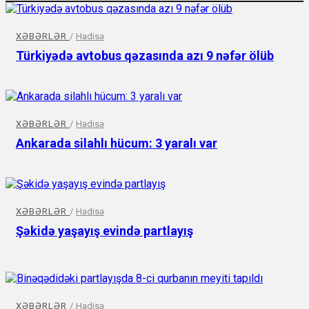
XƏBƏRLƏR
/
Hadisə
Türkiyədə avtobus qəzasında azı 9 nəfər ölüb
XƏBƏRLƏR
/
Hadisə
Ankarada silahlı hücum: 3 yaralı var
XƏBƏRLƏR
/
Hadisə
Şəkidə yaşayış​ evində partlayış
XƏBƏRLƏR
/
Hadisə