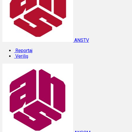
ANSTV
Reportaj
Veriliş