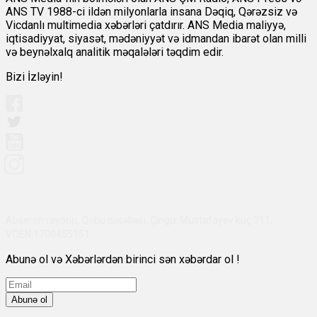
ANS TV 1988-ci ildən milyonlarla insana Dəqiq, Qərəzsiz və
Vicdanlı multimedia xəbərləri çatdırır. ANS Media maliyyə,
iqtisadiyyat, siyasət, mədəniyyət və idmandan ibarət olan milli
və beynəlxalq analitik məqalələri təqdim edir.
Bizi İzləyin!
Abşeron rayonu, Qobu qəsəbəsi, Çingiz Mustafayev küç 311,
VÖEN:1700455151
Abunə ol və Xəbərlərdən birinci sən xəbərdar ol !
Abunə ol