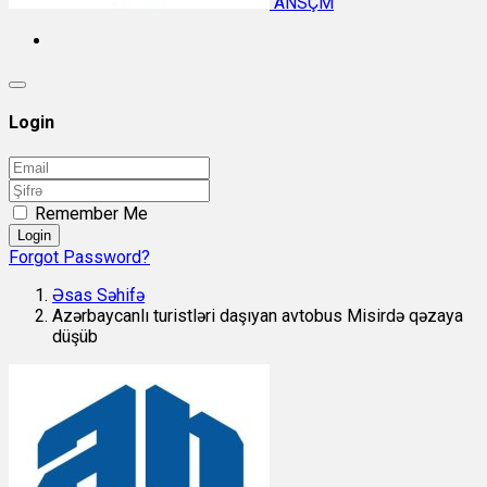
ANSÇM
Login
Remember Me
Login
Forgot Password?
Əsas Səhifə
Azərbaycanlı turistləri daşıyan avtobus Misirdə qəzaya
düşüb