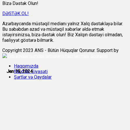
Bizə Dəstək Olun!
DƏSTƏK OL!
Azərbaycanda müstəqil medianı yalnız Xalq dəstəkləyə bilər.
Bu səbəbdən azad və müstəqil xəbərlər əldə etmək
istəyirsinizsə, bizə dəstək olun! Biz Xalqın dəstəyi olmadan,
fəaliyyət göstərə bilmərik.
Copyright 2023 ANS - Bütün Hüquqlar Qorunur. Support by
Scorpion
Haqqımızda
Jan 16, 2024
Jan 16, 2024
Jan 16, 2024
Jan 16, 2024
Jan 16, 2024
Jan 17, 2024
Məxfilik Siyasəti
Şərtlər və Qaydalar