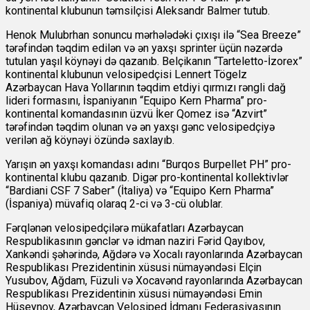
kontinental klubunun təmsilçisi Aleksandr Balmer tutub.
Henok Mulubrhan sonuncu mərhələdəki çıxışı ilə “Sea Breeze”
tərəfindən təqdim edilən və ən yaxşı sprinter üçün nəzərdə
tutulan yaşıl köynəyi də qazanıb. Belçikanın “Tarteletto-İzorex”
kontinental klubunun velosipedçisi Lennert Tögelz
Azərbaycan Hava Yollarının təqdim etdiyi qırmızı rəngli dağ
lideri formasını, İspaniyanın “Equipo Kern Pharma” pro-
kontinental komandasının üzvü İker Qomez isə “Azvirt”
tərəfindən təqdim olunan və ən yaxşı gənc velosipedçiyə
verilən ağ köynəyi özündə saxlayıb.
Yarışın ən yaxşı komandası adını “Burqos Burpellet PH” pro-
kontinental klubu qazanıb. Digər pro-kontinental kollektivlər
“Bardiani CSF 7 Saber” (İtaliya) və “Equipo Kern Pharma”
(İspaniya) müvafiq olaraq 2-ci və 3-cü olublar.
Fərqlənən velosipedçilərə mükafatları Azərbaycan
Respublikasının gənclər və idman naziri Fərid Qayıbov,
Xankəndi şəhərində, Ağdərə və Xocalı rayonlarında Azərbaycan
Respublikası Prezidentinin xüsusi nümayəndəsi Elçin
Yusubov, Ağdam, Füzuli və Xocavənd rayonlarında Azərbaycan
Respublikası Prezidentinin xüsusi nümayəndəsi Emin
Hüseynov, Azərbaycan Velosiped İdmanı Federasiyasının