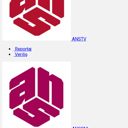
ANSTV
Reportaj
Veriliş