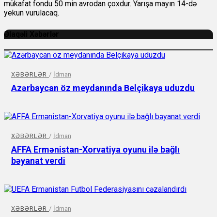
mükafat fondu 50 min avrodan çoxdur. Yarışa mayın 14-də
yekun vurulacaq.
Əlaqəli Xəbərlər
XƏBƏRLƏR
/
İdman
Azərbaycan öz meydanında Belçikaya uduzdu
XƏBƏRLƏR
/
İdman
AFFA Ermənistan-Xorvatiya oyunu ilə bağlı
bəyanat verdi
XƏBƏRLƏR
/
İdman