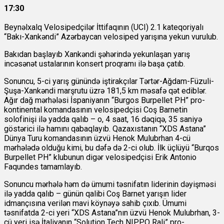
17:30
Beynəlxalq Velosipedçilər İttifaqının (UCI) 2.1 kateqoriyalı
“Bakı-Xankəndi” Azərbaycan velosiped yarışına yekun vurulub.
Bakıdan başlayıb Xankəndi şəhərində yekunlaşan yarış
incəsənət ustalarının konsert proqramı ilə başa çatıb.
Sonuncu, 5-ci yarış günündə iştirakçılar Tərtər-Ağdam-Füzuli-
Şuşa-Xankəndi marşrutu üzrə 181,5 km məsafə qət ediblər.
Ağır dağ mərhələsi İspaniyanın “Burgos Burpellet PH” pro-
kontinental komandasının velosipedçisi Coş Barnetin
solofinişi ilə yadda qalıb – o, 4 saat, 16 dəqiqə, 35 saniyə
göstərici ilə hamını qabaqlayıb. Qazaxıstanın “XDS Astana”
Dünya Turu komandasının üzvü Henok Mulubrhan 4-cü
mərhələdə olduğu kimi, bu dəfə də 2-ci olub. İlk üçlüyü “Burqos
Burpellet PH” klubunun digər velosipedçisi Erik Antonio
Faqundes tamamlayıb.
Sonuncu mərhələ həm də ümumi təsnifatın liderinin dəyişməsi
ilə yadda qalıb – günün qalibi Coş Barnet yarışın lider
idmançısına verilən mavi köynəyə sahib çıxıb. Ümumi
təsnifatda 2-ci yeri “XDS Astana”nın üzvü Henok Mulubrhan, 3-
cü yeri isə İtaliyanın “Solution Tech NIPPO Rali” pro-