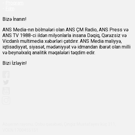
-
Proqram
-
Film
Bizə İnanın!
ANS Media-nın bölmələri olan ANS ÇM Radio, ANS Press və
ANS TV 1988-ci ildən milyonlarla insana Dəqiq, Qərəzsiz və
Vicdanlı multimedia xəbərləri çatdırır. ANS Media maliyyə,
iqtisadiyyat, siyasət, mədəniyyət və idmandan ibarət olan milli
və beynəlxalq analitik məqalələri təqdim edir.
Bizi İzləyin!
Abşeron rayonu, Qobu qəsəbəsi, Çingiz Mustafayev küç 311,
VÖEN:1700455151