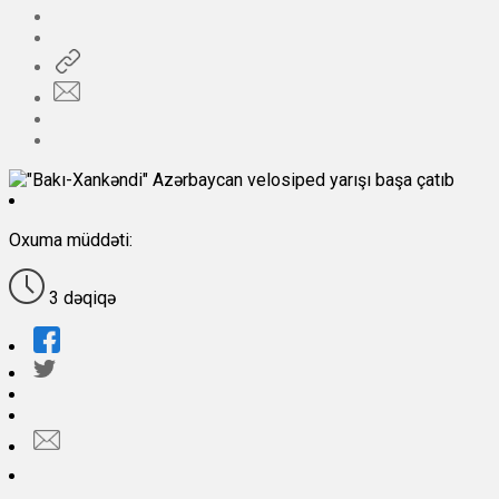
Oxuma müddəti:
3 dəqiqə