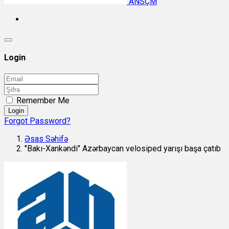
ANSÇM
Login
Remember Me
Login
Forgot Password?
Əsas Səhifə
"Bakı-Xankəndi" Azərbaycan velosiped yarışı başa çatıb