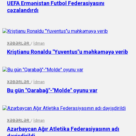
UEFA Ermənistan Futbol Federasiyasını
cəzalandırdı
XƏBƏRLƏR
/
İdman
Kriştianu Ronaldu "Yuventus"u məhkəməyə verib
XƏBƏRLƏR
/
İdman
Bu gün "Qarabağ"-"Molde" oyunu var
XƏBƏRLƏR
/
İdman
Azərbaycan Ağır Atletika Federasiyasının adı
dəyişdirildi