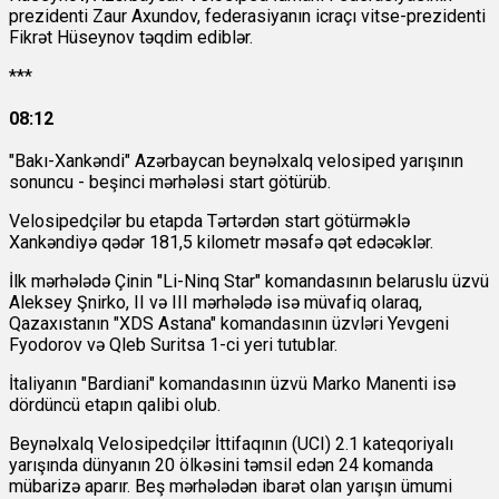
prezidenti Zaur Axundov, federasiyanın icraçı vitse-prezidenti
Fikrət Hüseynov təqdim ediblər.
***
08:12
"Bakı-Xankəndi" Azərbaycan beynəlxalq velosiped yarışının
sonuncu - beşinci mərhələsi start götürüb.
Velosipedçilər bu etapda Tərtərdən start götürməklə
Xankəndiyə qədər 181,5 kilometr məsafə qət edəcəklər.
İlk mərhələdə Çinin "Li-Ninq Star" komandasının belaruslu üzvü
Aleksey Şnirko, II və III mərhələdə isə müvafiq olaraq,
Qazaxıstanın "XDS Astana" komandasının üzvləri Yevgeni
Fyodorov və Qleb Suritsa 1-ci yeri tutublar.
İtaliyanın "Bardiani" komandasının üzvü Marko Manenti isə
dördüncü etapın qalibi olub.
Beynəlxalq Velosipedçilər İttifaqının (UCI) 2.1 kateqoriyalı
yarışında dünyanın 20 ölkəsini təmsil edən 24 komanda
mübarizə aparır. Beş mərhələdən ibarət olan yarışın ümumi