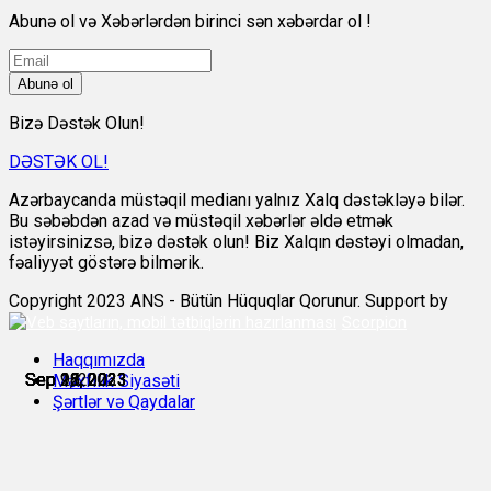
Abunə ol və Xəbərlərdən birinci sən xəbərdar ol !
Abunə ol
Bizə Dəstək Olun!
DƏSTƏK OL!
Azərbaycanda müstəqil medianı yalnız Xalq dəstəkləyə bilər.
Bu səbəbdən azad və müstəqil xəbərlər əldə etmək
istəyirsinizsə, bizə dəstək olun! Biz Xalqın dəstəyi olmadan,
fəaliyyət göstərə bilmərik.
Copyright 2023 ANS - Bütün Hüquqlar Qorunur. Support by
Scorpion
Haqqımızda
Sep 9, 2023
Sep 12, 2023
Sep 15, 2023
Sep 16, 2023
Sep 21, 2023
Sep 28, 2023
Məxfilik Siyasəti
Şərtlər və Qaydalar