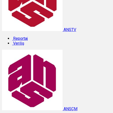
ANSTV
Reportaj
Veriliş
ANSÇM