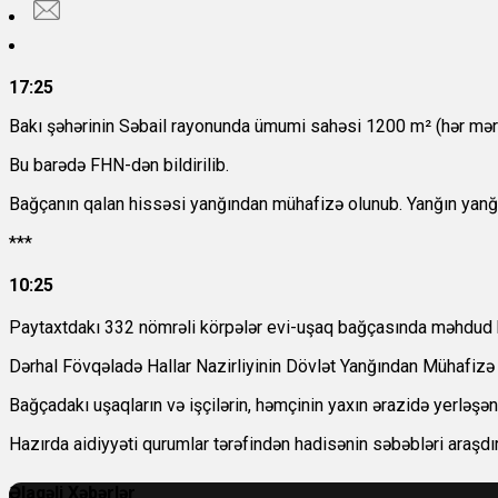
17:25
Bakı şəhərinin Səbail rayonunda ümumi sahəsi 1200 m² (hər mərt
Bu barədə FHN-dən bildirilib.
Bağçanın qalan hissəsi yanğından mühafizə olunub. Yanğın yanğ
***
10:25
Paytaxtdakı 332 nömrəli körpələr evi-uşaq bağçasında məhdud 
Dərhal Fövqəladə Hallar Nazirliyinin Dövlət Yanğından Mühafizə X
Bağçadakı uşaqların və işçilərin, həmçinin yaxın ərazidə yerləşə
Hazırda aidiyyəti qurumlar tərəfindən hadisənin səbəbləri araşdırı
Əlaqəli Xəbərlər