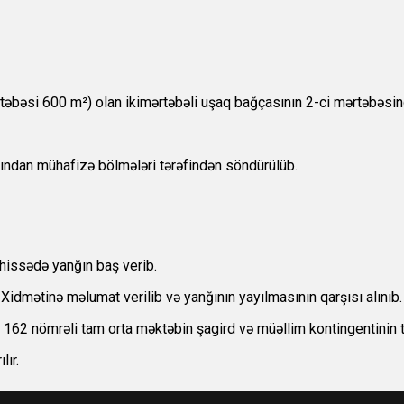
əbəsi 600 m²) olan ikimərtəbəli uşaq bağçasının 2-ci mərtəbəsin
ından mühafizə bölmələri tərəfindən söndürülüb.
hissədə yanğın baş verib.
idmətinə məlumat verilib və yanğının yayılmasının qarşısı alınıb.
n 162 nömrəli tam orta məktəbin şagird və müəllim kontingentinin 
lır.