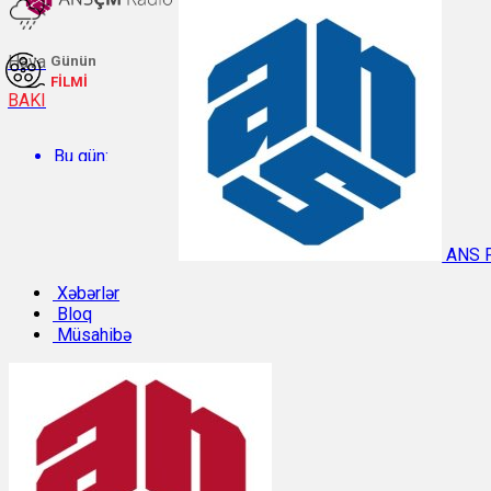
Hava
Günün
FİLMİ
BAKI
Bu gün:
Temperatur: 30°C. Rütubət: 46%.
ANS 
Sabah:
Xəbərlər
Bloq
Müsahibə
Temperatur: 29.2°C. Rütubət: 54%.