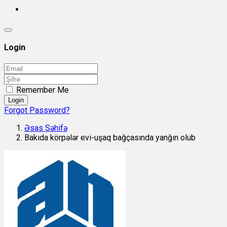
Login
Remember Me
Login
Forgot Password?
Əsas Səhifə
Bakıda körpələr evi-uşaq bağçasında yanğın olub